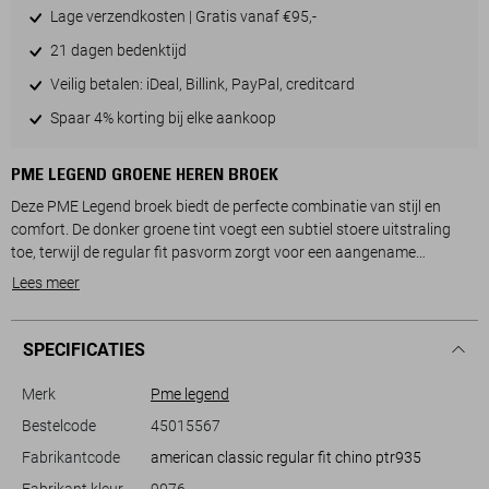
Lage verzendkosten | Gratis vanaf €95,-
21 dagen bedenktijd
Veilig betalen: iDeal, Billink, PayPal, creditcard
Spaar 4% korting bij elke aankoop
PME LEGEND GROENE HEREN BROEK
Deze PME Legend broek biedt de perfecte combinatie van stijl en
comfort. De donker groene tint voegt een subtiel stoere uitstraling
toe, terwijl de regular fit pasvorm zorgt voor een aangename
bewegingsvrijheid. Gemaakt van 97% katoen en 3% elastaan biedt
Lees meer
deze broek een zachte, duurzame en gemakkelijk draagbare ervaring.
De regular waist en klassieke steekzakken maken deze broek zowel
praktisch als modieus, geschikt voor elke dag.
SPECIFICATIES
De PME Legend broek heeft een knoop- en ritssluiting die moeiteloos
aansluit bij een casual look, ideaal voor ontspannen gelegenheden of
Merk
Pme legend
een informele werksfeer. Dankzij het tijdloze ontwerp en de normale
Bestelcode
45015567
lengte kun je deze broek makkelijk combineren met een klassiek
Fabrikantcode
american classic regular fit chino ptr935
overhemd of een comfortabel T-shirt. Van een dag op kantoor tot een
avondje uit, deze broek levert een stijlvolle touch zonder in te boeten
Fabrikant kleur
9076