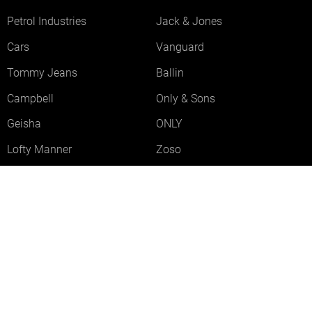
Petrol Industries
Jack & Jones
Cars
Vanguard
Tommy Jeans
Ballin
Campbell
Only & Sons
Geisha
ONLY
Lofty Manner
Zoso
Ydence
Vero Moda
Refined Department
Garcia
Sisters Point
Red Button
JDY
Fluresk
Harper & Yve
Object