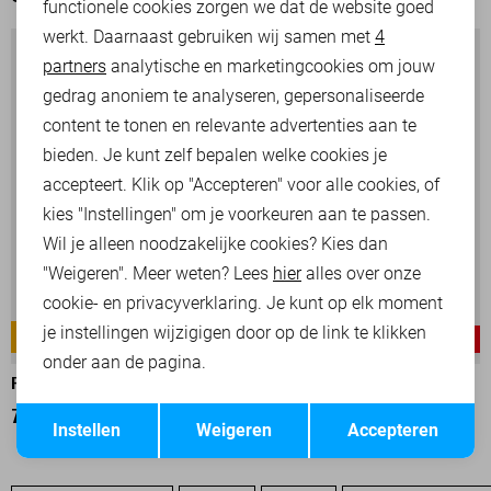
functionele cookies zorgen we dat de website goed
werkt. Daarnaast gebruiken wij samen met
4
Analytische cookies
partners
analytische en marketingcookies om jouw
Marketing cookies
gedrag anoniem te analyseren, gepersonaliseerde
content te tonen en relevante advertenties aan te
bieden. Je kunt zelf bepalen welke cookies je
accepteert. Klik op "Accepteren" voor alle cookies, of
kies "Instellingen" om je voorkeuren aan te passen.
Wil je alleen noodzakelijke cookies? Kies dan
"Weigeren". Meer weten? Lees
hier
alles over onze
cookie- en privacyverklaring. Je kunt op elk moment
je instellingen wijzigigen door op de link te klikken
AMERICAN CLASSIC
AMERICAN CLASSIC
-30%
-25%
onder aan de pagina.
PME LEGEND BROEK
PME LEGEND BROEK
Opslaan
Terug
70,00
99,99
75,00
99,99
Instellen
Weigeren
Accepteren