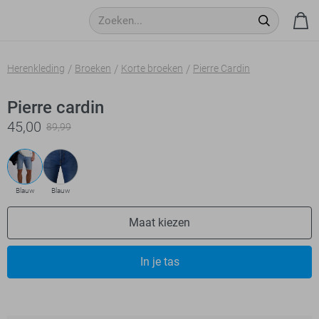
Herenkleding
Broeken
Korte broeken
Pierre Cardin
Pierre cardin
45,00
89,99
Blauw
Blauw
Maat kiezen
In je tas