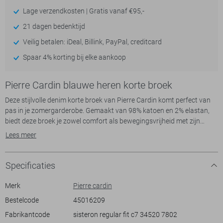
Lage verzendkosten | Gratis vanaf €95,-
21 dagen bedenktijd
Veilig betalen: iDeal, Billink, PayPal, creditcard
Spaar 4% korting bij elke aankoop
Pierre Cardin blauwe heren korte broek
Deze stijlvolle denim korte broek van Pierre Cardin komt perfect van
pas in je zomergarderobe. Gemaakt van 98% katoen en 2% elastan,
biedt deze broek je zowel comfort als bewegingsvrijheid met zijn
regular fit en regular waist. De klassieke stonewash look geeft het een
Lees meer
tijdloze uitstraling, terwijl de 5-pocket stijl zorgt voor voldoende
opbergruimte tijdens je dagelijkse avonturen. Met een knoop- en
ritssluiting is de broek eenvoudig en praktisch in gebruik.
Specificaties
De Pierre Cardin denim korte broek is ideaal voor allerlei zomerse
gelegenheden. Of je nu een dagje naar het strand gaat of lekker wilt
Merk
Pierre cardin
genieten van een picknick in het park, deze korte broek is een
Bestelcode
45016209
veelzijdige keuze. De nette omslag aan de pijpen voegt een verfijnde
Fabrikantcode
sisteron regular fit c7 34520 7802
touch toe, waardoor je deze broek makkelijk kunt combineren met