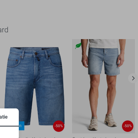
ard
atie
Sisteron
-50%
-50%