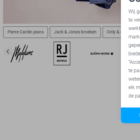
N
Wij g
te ve
A
werk
Pierre Cardin jeans
Jack & Jones broeken
Only & Sons bro
mark
geper
biede
"Acce
te pa
wete
elk m
de pa