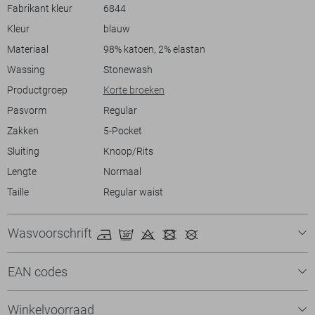
zowel een casual T-shirt als een nettere blouse. Met deze short ben je
Fabrikant kleur
6844
altijd stijlvol en comfortabel gekleed.
Kleur
blauw
Materiaal
98% katoen, 2% elastan
Wassing
Stonewash
Productgroep
Korte broeken
Pasvorm
Regular
Zakken
5-Pocket
Sluiting
Knoop/Rits
Lengte
Normaal
Taille
Regular waist
Wasvoorschrift
EAN codes
Winkelvoorraad