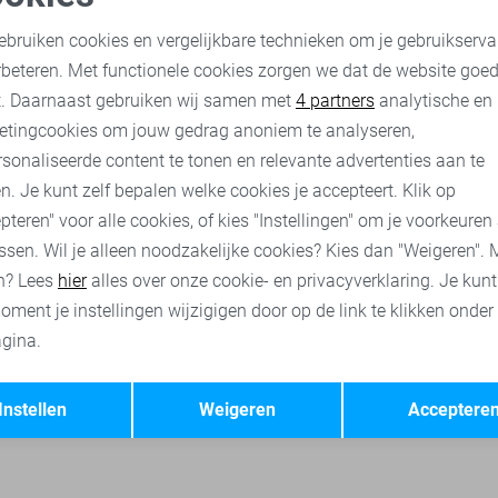
Pierre Cardin Korte broek
oodzakelijke cookies
Personalisatie cookies
45,00
89,99
ebruiken cookies en vergelijkbare technieken om je gebruikserva
rbeteren. Met functionele cookies zorgen we dat de website goe
nalytische cookies
Marketing cookies
t. Daarnaast gebruiken wij samen met
4 partners
analytische en
eken
Cars broeken
Only & Sons korte broeken
Cars korte b
etingcookies om jouw gedrag anoniem te analyseren,
sonaliseerde content te tonen en relevante advertenties aan te
n. Je kunt zelf bepalen welke cookies je accepteert. Klik op
pteren" voor alle cookies, of kies "Instellingen" om je voorkeuren
ssen. Wil je alleen noodzakelijke cookies? Kies dan "Weigeren". 
n? Lees
hier
alles over onze cookie- en privacyverklaring. Je kun
oment je instellingen wijzigigen door op de link te klikken onder
gina.
Opslaan
Terug
Instellen
Weigeren
Acceptere