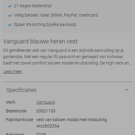
21 dagen bedenktijd
Veilig betalen: iDeal, Billink, PayPal, creditcard
Spaar 4% korting bij elke aankoop
Vanguard blauwe heren vest
Dit gemêleerde vest van Vanguard is een stijlvolle aanvulling op je
garderobe. Met een regular fit pasvorm en gemaakt van knitwear
biedt het zowel comfort als een moderne uitstraling. De high neck en
ritssluiting zorgen voor een strakke, afgewerkte look. Dit vest,
Lees meer
voorzien van ritszakken, is ideaal voor heren die graag comfort
combineren met functionaliteit.
Specificaties
De rustige tinten maken dit Vanguard vest veelzijdig en geschikt voor
verschillende gelegenheden. Of je nu naar een informele bijeenkomst
Merk
Vanguard
gaat of een casual dag op kantoor hebt, dit vest houdt je stijlvol en
Bestelcode
20021155
warm tijdens de lente. De lange mouwen en normale lengte geven het
Fabrikantcode
vest van katoen modal met ritssluiting
een klassieke touch, terwijl de fijne details zoals het embleem op de
vkc2602354
borst voor een verfijnde look zorgen. Combineer het met een jeans of
een chino voor een complete outfit.
Fabrikant
5228