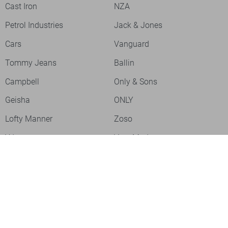
Cast Iron
NZA
Petrol Industries
Jack & Jones
Cars
Vanguard
Tommy Jeans
Ballin
Campbell
Only & Sons
Geisha
ONLY
Lofty Manner
Zoso
Ydence
Vero Moda
Refined Department
Garcia
Sisters Point
Red Button
JDY
Fluresk
Harper & Yve
Object