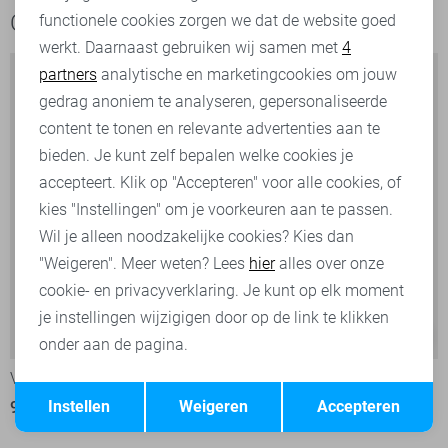
Ook het bekijken waard
functionele cookies zorgen we dat de website goed
werkt. Daarnaast gebruiken wij samen met
4
Analytische cookies
partners
analytische en marketingcookies om jouw
Marketing cookies
gedrag anoniem te analyseren, gepersonaliseerde
content te tonen en relevante advertenties aan te
bieden. Je kunt zelf bepalen welke cookies je
accepteert. Klik op "Accepteren" voor alle cookies, of
kies "Instellingen" om je voorkeuren aan te passen.
Wil je alleen noodzakelijke cookies? Kies dan
"Weigeren". Meer weten? Lees
hier
alles over onze
cookie- en privacyverklaring. Je kunt op elk moment
je instellingen wijzigigen door op de link te klikken
-30%
-50%
onder aan de pagina.
Vanguard Vest
Vanguard Vest
Opslaan
Terug
Instellen
Weigeren
Accepteren
98,00
139,99
70,00
139,99