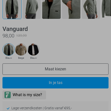
Vanguard
98,00
139,99
Blauw
Beige
Blauw
Maat kiezen
In je tas
Lage verzendkosten | Gratis vanaf €95,-