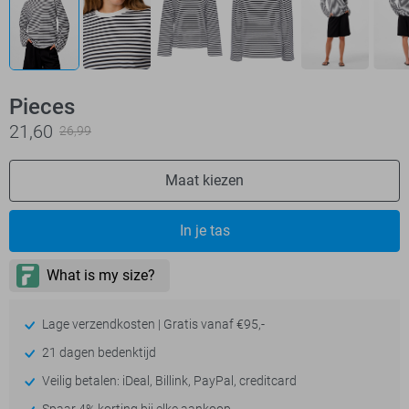
Pieces
21,60
26,99
Maat kiezen
In je tas
Lage verzendkosten | Gratis vanaf €95,-
21 dagen bedenktijd
Veilig betalen: iDeal, Billink, PayPal, creditcard
Spaar 4% korting bij elke aankoop