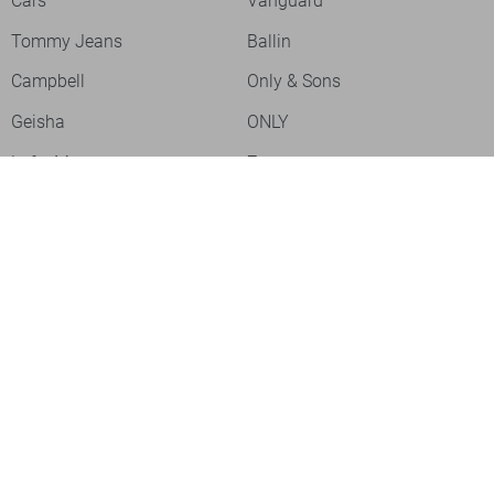
Cars
Vanguard
Tommy Jeans
Ballin
Campbell
Only & Sons
Geisha
ONLY
Lofty Manner
Zoso
Ydence
Vero Moda
Refined Department
Garcia
Sisters Point
Red Button
JDY
Fluresk
Harper & Yve
Object
Meld je aan voor onze nieuwsbrief
Meld je aan voor onze nieuwsbrief en profiteer als eerste van