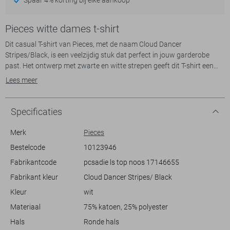
Pieces witte dames t-shirt
Dit casual T-shirt van Pieces, met de naam Cloud Dancer
Stripes/Black, is een veelzijdig stuk dat perfect in jouw garderobe
past. Het ontwerp met zwarte en witte strepen geeft dit T-shirt een
moderne uitstraling. Gemaakt van 75% katoen en 25% polyester, biedt
Lees meer
het T-shirt een comfortabele pasvorm die je makkelijk de hele dag kunt
dragen. De ronde hals en lange mouwen maken het ideaal voor elk
seizoen en houden je stijlvol warm op koelere dagen.
Specificaties
Het regular fit ontwerp zorgt voor een ontspannen uitstraling,
Merk
Pieces
waardoor het een geweldige match is voor allerlei gelegenheden, van
Bestelcode
10123946
een relaxte middag thuis tot een casual dag op kantoor. Combineer
Fabrikantcode
pcsadie ls top noos 17146655
het met een jeans en sneakers voor een alledaagse look, of stijl het
met een blazer en nette schoenen voor een iets formelere setting. Of je
Fabrikant kleur
Cloud Dancer Stripes/ Black
nu een drukke dag voor de boeg hebt of een ontspannen weekend
Kleur
wit
plant, dit T-shirt zorgt ervoor dat je er altijd goed uitziet.
Materiaal
75% katoen, 25% polyester
Hals
Ronde hals