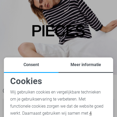
Consent
Meer informatie
Cookies
Noodzakelijke cookies
Ook het bekijken waard
Wij gebruiken cookies en vergelijkbare technieken
om je gebruikservaring te verbeteren. Met
Personalisatie cookies
functionele cookies zorgen we dat de website goed
werkt. Daarnaast gebruiken wij samen met
4
Analytische cookies