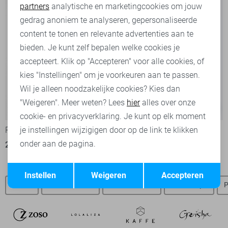
partners
analytische en marketingcookies om jouw
Marketing cookies
gedrag anoniem te analyseren, gepersonaliseerde
content te tonen en relevante advertenties aan te
bieden. Je kunt zelf bepalen welke cookies je
accepteert. Klik op "Accepteren" voor alle cookies, of
kies "Instellingen" om je voorkeuren aan te passen.
Wil je alleen noodzakelijke cookies? Kies dan
Blush
"Weigeren". Meer weten? Lees
hier
alles over onze
Regular waist
-20%
-30%
cookie- en privacyverklaring. Je kunt op elk moment
Pieces T-shirt
Only Jeans
je instellingen wijzigigen door op de link te klikken
onder aan de pagina.
21,60
26,99
35,00
49,99
Opslaan
Terug
Instellen
Weigeren
Accepteren
Jeans
Pieces t-shirts
Pieces blazers
Pieces tops
P