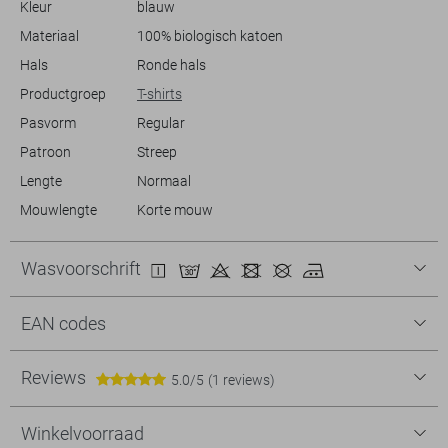
Kleur
blauw
modebewuste vrouw.
Materiaal
100% biologisch katoen
Hals
Ronde hals
Productgroep
T-shirts
Pasvorm
Regular
Patroon
Streep
Lengte
Normaal
Mouwlengte
Korte mouw
Wasvoorschrift
EAN codes
Reviews
5.0/5
(1 reviews)
Winkelvoorraad