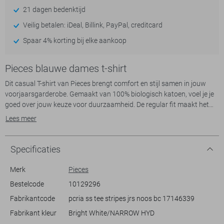
21 dagen bedenktijd
Veilig betalen: iDeal, Billink, PayPal, creditcard
Spaar 4% korting bij elke aankoop
Pieces blauwe dames t-shirt
Dit casual T-shirt van Pieces brengt comfort en stijl samen in jouw
voorjaarsgarderobe. Gemaakt van 100% biologisch katoen, voel je je
goed over jouw keuze voor duurzaamheid. De regular fit maakt het
makkelijk om te combineren met de rest van je kleding. Het T-shirt
Lees meer
heeft een frisse uitstraling dankzij de subtiele blauwe en witte
strepen, die perfect bij de ronde hals passen. De korte mouwen maken
het geschikt voor de warmere dagen van het jaar.
Specificaties
Deze veelzijdige aanwinst is ideaal voor elke informele gelegenheid.
Merk
Pieces
Draag het tijdens een ontspannen dagje uit of een informele
Bestelcode
10129296
bijeenkomst. Het tijdloze ontwerp zorgt ervoor dat je makkelijk kunt
Fabrikantcode
pcria ss tee stripes jrs noos bc 17146339
mixen en matchen met een jeans of een leuke rok. De normale lengte
geeft je voldoende bewegingsvrijheid zonder concessies te doen aan
Fabrikant kleur
Bright White/NARROW HYD
stijl. Dit T-shirt van Pieces is een essentiële basis voor iedere