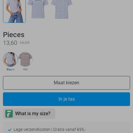
Pieces
13,60
16,99
Blauw
Wit
Maat kiezen
In je tas
Lage verzendkosten | Gratis vanaf €95,-