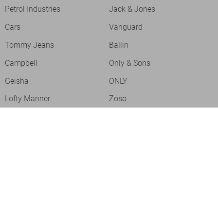
Petrol Industries
Jack & Jones
Cars
Vanguard
Tommy Jeans
Ballin
Campbell
Only & Sons
Geisha
ONLY
Lofty Manner
Zoso
Ydence
Vero Moda
Refined Department
Garcia
Sisters Point
Red Button
JDY
Fluresk
Harper & Yve
Object
Meld je aan voor onze nieuwsbrief