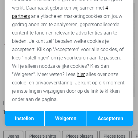
werkt. Daarnaast gebruiken wij samen met
4
Analytische cookies
partners
analytische en marketingcookies om jouw
Marketing cookies
gedrag anoniem te analyseren, gepersonaliseerde
content te tonen en relevante advertenties aan te
bieden. Je kunt zelf bepalen welke cookies je
accepteert. Klik op "Accepteren" voor alle cookies, of
kies "Instellingen" om je voorkeuren aan te passen.
Wil je alleen noodzakelijke cookies? Kies dan
"Weigeren". Meer weten? Lees
hier
alles over onze
cookie- en privacyverklaring. Je kunt op elk moment
-20%
-50%
je instellingen wijzigigen door op de link te klikken
onder aan de pagina.
Pieces T-shirt
Vero Moda Blouse
13,60
16,99
20,00
39,99
Opslaan
Terug
Instellen
Weigeren
Accepteren
Jeans
Pieces t-shirts
Pieces blazers
Pieces tops
P