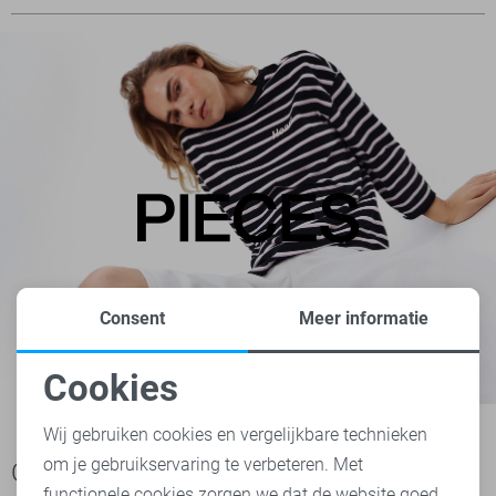
Consent
Meer informatie
Cookies
Noodzakelijke cookies
Wij gebruiken cookies en vergelijkbare technieken
om je gebruikservaring te verbeteren. Met
Personalisatie cookies
Ook het bekijken waard
functionele cookies zorgen we dat de website goed