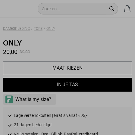
DAMESKLEDING
TOPS
ONLY
ONLY
20,00
39,99
MAAT KIEZEN
IN JE TAS
Lage verzendkosten | Gratis vanaf €95,-
21 dagen bedenktijd
Veilig betalen: iDeal, Billink, PayPal, creditcard