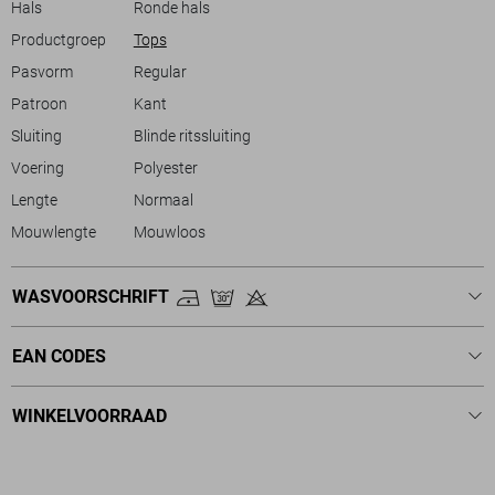
Hals
Ronde hals
Productgroep
Tops
Pasvorm
Regular
Patroon
Kant
Sluiting
Blinde ritssluiting
Voering
Polyester
Lengte
Normaal
Mouwlengte
Mouwloos
WASVOORSCHRIFT
EAN CODES
WINKELVOORRAAD