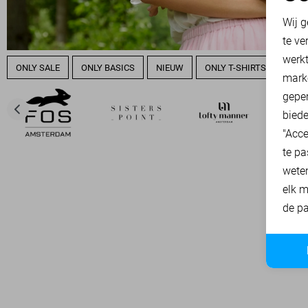
N
Wij g
te ve
A
werk
ONLY SALE
ONLY BASICS
NIEUW
ONLY T-SHIRTS
ONLY
mark
geper
biede
"Acce
te pa
wete
elk m
de pa