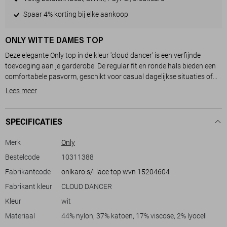
Spaar 4% korting bij elke aankoop
ONLY WITTE DAMES TOP
Deze elegante Only top in de kleur 'cloud dancer' is een verfijnde
toevoeging aan je garderobe. De regular fit en ronde hals bieden een
comfortabele pasvorm, geschikt voor casual dagelijkse situaties of
een iets formelere gelegenheid. Dankzij de blinde ritssluiting aan de
Lees meer
achterkant behoudt de top zijn minimalistische uitstraling, terwijl het
delicate kanten patroon je look een vleugje vrouwelijkheid geeft.
SPECIFICATIES
De top, gemaakt van een hoogwaardige mix van nylon, katoen,
viscose en lyocell, voelt zacht aan en blijft mooi in vorm. Met zijn
Merk
Only
mouwloze ontwerp en normale lengte is deze top veelzijdig en
Bestelcode
10311388
makkelijk te combineren. Draag 'm op een zomerse dag met een lichte
Fabrikantcode
onlkaro s/l lace top wvn 15204604
broek of voeg een blazer toe voor een moderne en elegante
uitstraling. Of je deze top nu naar een lunchdate of een dag op
Fabrikant kleur
CLOUD DANCER
kantoor draagt, hij biedt altijd stijl en comfort.
Kleur
wit
Materiaal
44% nylon, 37% katoen, 17% viscose, 2% lyocell