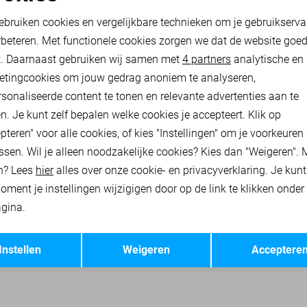
oodzakelijke cookies
Personalisatie cookies
12,50
24,99
ebruiken cookies en vergelijkbare technieken om je gebruikserva
rbeteren. Met functionele cookies zorgen we dat de website goe
nalytische cookies
Marketing cookies
t. Daarnaast gebruiken wij samen met
4 partners
analytische en
 JASSEN
ONLY TRUIEN
ONLY SWEATERS
ONLY VESTEN
ON
etingcookies om jouw gedrag anoniem te analyseren,
sonaliseerde content te tonen en relevante advertenties aan te
n. Je kunt zelf bepalen welke cookies je accepteert. Klik op
pteren" voor alle cookies, of kies "Instellingen" om je voorkeuren
ssen. Wil je alleen noodzakelijke cookies? Kies dan "Weigeren". 
n? Lees
hier
alles over onze cookie- en privacyverklaring. Je kun
oment je instellingen wijzigigen door op de link te klikken onder
gina.
Opslaan
Terug
Instellen
Weigeren
Acceptere