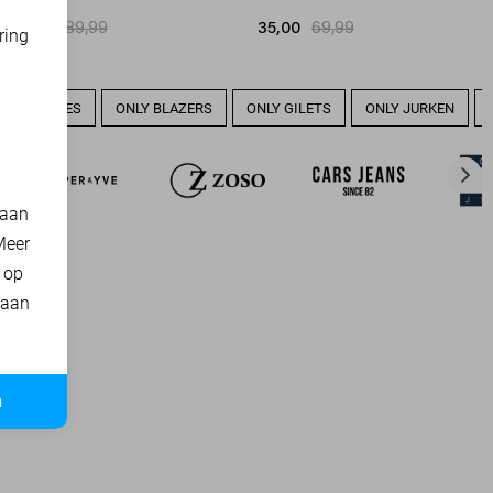
45,00
89,99
35,00
69,99
ring
d
LY BLOUSES
ONLY BLAZERS
ONLY GILETS
ONLY JURKEN
 aan
Meer
t op
 aan
n