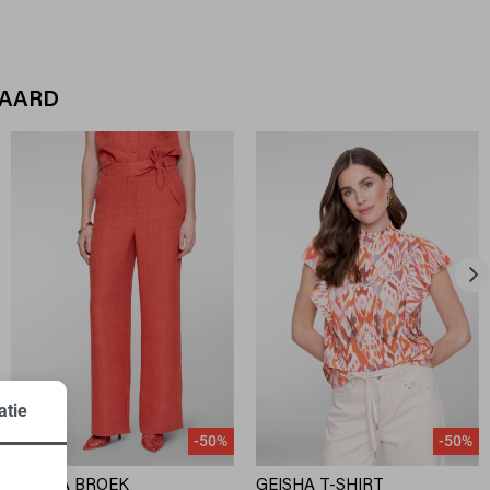
WAARD
atie
-50%
-50%
GEISHA BROEK
GEISHA T-SHIRT