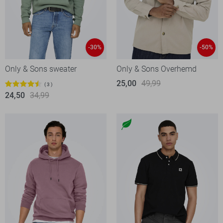
-30%
-50%
Only & Sons sweater
Only & Sons Overhemd
25,00
49,99
3
24,50
34,99