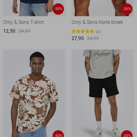
-50%
-20%
Only & Sons T-shirt
Only & Sons Korte broek
12,50
24,99
2
27,95
34,99
-50%
-20%