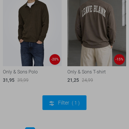
-20%
-15%
Only & Sons Polo
Only & Sons T-shirt
31,95
39,99
21,25
24,99
Filter
1