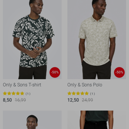
-50%
-50%
Only & Sons T-shirt
Only & Sons Polo
1
1
8,50
16,99
12,50
24,99