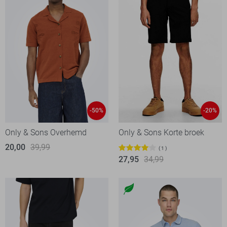
-50%
-20%
Only & Sons Overhemd
Only & Sons Korte broek
20,00
39,99
1
27,95
34,99