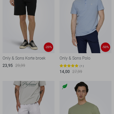
-20%
-50%
Only & Sons Korte broek
Only & Sons Polo
23,95
29,99
1
14,00
27,99