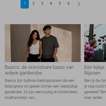
1
2
3
4
5
6
Basics: de onmisbare basis van
Een kijkje
iedere garderobe
Rijssen
Basics zijn tijdloze kledingstukken die een
Ben jij die f
belangrijke rol spelen binnen een veelzijdige
je nog nooit 
garderobe. Ze zijn eenvoudig te combineren,
geweest? Ben
onafhankelijk van...
snel verder...