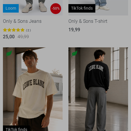
Loom
TikTok finds
-50%
Only & Sons Jeans
Only & Sons T-shirt
19,99
2
25,00
49,99
TikTok finds