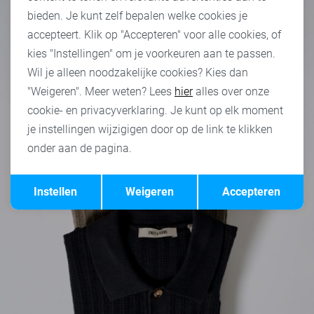
bieden. Je kunt zelf bepalen welke cookies je
accepteert. Klik op "Accepteren" voor alle cookies, of
kies "Instellingen" om je voorkeuren aan te passen.
Wil je alleen noodzakelijke cookies? Kies dan
"Weigeren". Meer weten? Lees
hier
alles over onze
cookie- en privacyverklaring. Je kunt op elk moment
je instellingen wijzigigen door op de link te klikken
onder aan de pagina.
Opslaan
Terug
Instellen
Weigeren
Accepteren