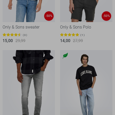
-50%
-50%
Only & Sons sweater
Only & Sons Polo
3
1
15,00
29,99
14,00
27,99