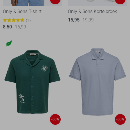
Only & Sons T-shirt
Only & Sons Korte broek
15,95
19,99
1
8,50
16,99
-50%
-50%