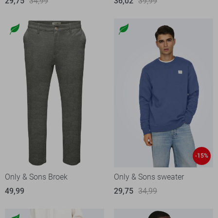
29,75
34,99
36,02
39,99
-15%
Only & Sons Broek
Only & Sons sweater
49,99
29,75
34,99