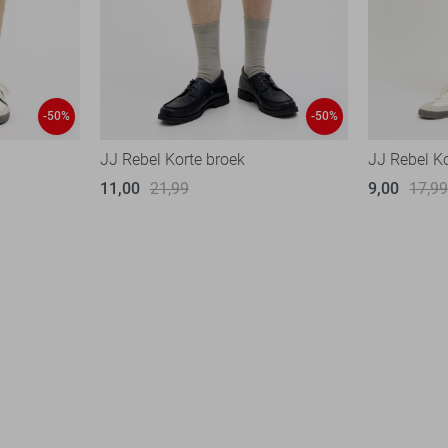
-50%
-50%
JJ Rebel Korte broek
JJ Rebel K
11,00
21,99
9,00
17,9