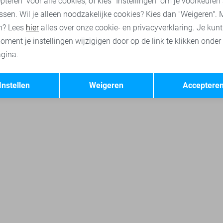
pteren" voor alle cookies, of kies "Instellingen" om je voorkeuren
ssen. Wil je alleen noodzakelijke cookies? Kies dan "Weigeren". 
n? Lees
hier
alles over onze cookie- en privacyverklaring. Je kun
oment je instellingen wijzigigen door op de link te klikken onder
gina.
Opslaan
Terug
Instellen
Weigeren
Acceptere