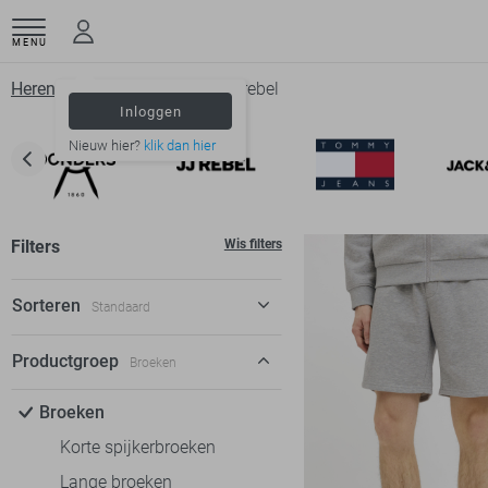
MENU
Herenkleding
Broeken
Jj rebel
Inloggen
Nieuw hier?
klik dan hier
Filters
Wis filters
Sorteren
Standaard
Standaard
Productgroep
Broeken
€ laag-hoog
Broeken
€ hoog-laag
Korte spijkerbroeken
Lange broeken