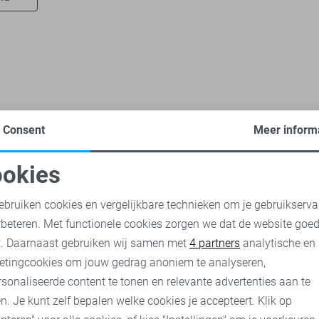
Consent
Meer inform
Only & Sons korte broeken
Cars korte broeken
Jack & Jone
okies
oodzakelijke cookies
Personalisatie cookies
ebruiken cookies en vergelijkbare technieken om je gebruikserva
rbeteren. Met functionele cookies zorgen we dat de website goe
nalytische cookies
Marketing cookies
t. Daarnaast gebruiken wij samen met
4 partners
analytische en
etingcookies om jouw gedrag anoniem te analyseren,
sonaliseerde content te tonen en relevante advertenties aan te
n. Je kunt zelf bepalen welke cookies je accepteert. Klik op