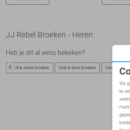
Superdry
7
Tommy Jeans
6
Vanguard
16
JJ Rebel Broeken - Heren
Heb je dit al eens bekeken?
Jack & Jones broeken
Only & Sons broeken
Cars broeken
Co
N
Wij g
te ve
A
werk
mark
geper
biede