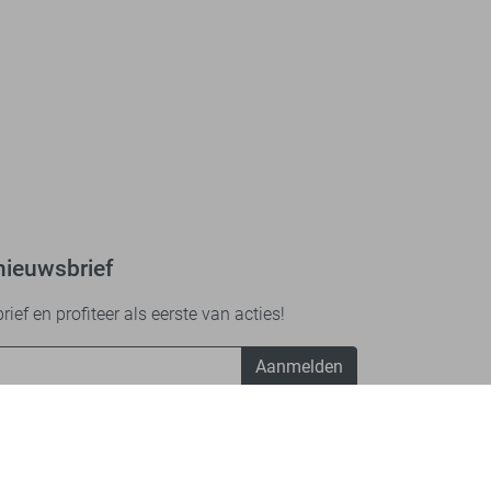
nieuwsbrief
ef en profiteer als eerste van acties!
Aanmelden