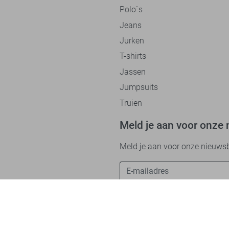
Polo`s
Jeans
Jurken
T-shirts
Jassen
Jumpsuits
Truien
Meld je aan voor onze 
Meld je aan voor onze nieuwsbri
Betaalmethodes