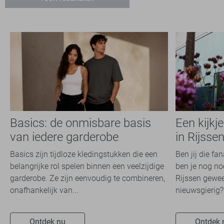
XL
Jack & Jones
45
XXL
JJ Rebel
4
Lerros
10
Lyle & Scott
4
Malelions
19
Matinique
1
McGregor
3
NO-EXCESS
Basics: de onmisbare basis
Een kijkj
40
van iedere garderobe
in Rijsse
Only & Sons
49
Petrol Industries
3
Basics zijn tijdloze kledingstukken die een
Ben jij die fa
belangrijke rol spelen binnen een veelzijdige
ben je nog noo
Pierre Cardin
8
garderobe. Ze zijn eenvoudig te combineren,
Rijssen gewee
PME legend
92
onafhankelijk van...
nieuwsgierig? 
Pure Path
6
State of Art
12
Ontdek nu
Ontdek 