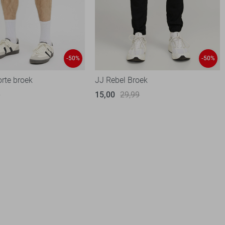
-50%
-50%
orte broek
JJ Rebel Broek
9
15,00
29,99