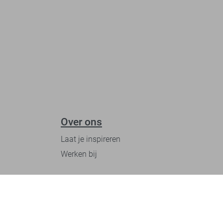
Over ons
Laat je inspireren
Werken bij
Ontdek onze merken
PME legend
Gabbiano