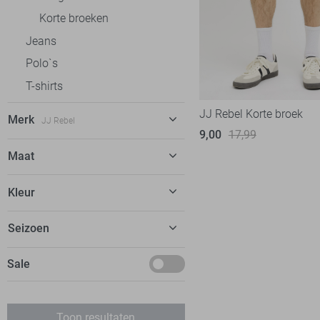
Korte broeken
Jeans
Polo`s
T-shirts
JJ Rebel Korte broek
Merk
JJ Rebel
9,00
17,99
Antony Morato
4
Maat
Ballin
4
28/32
Kleur
Calvin Klein
6
30/34
Cars
14
Blauw
Seizoen
31/34
Cast Iron
30
Grijs
32/34
Maart
Sale
Desoto
3
Zwart
S
December
Donders
28
M
Gabbiano
16
Toon resultaten