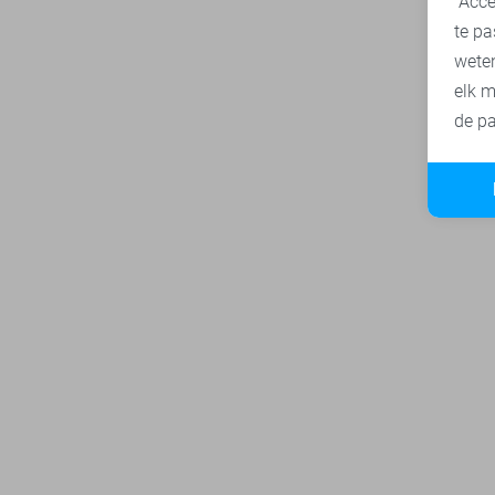
"Acce
te pa
wete
elk m
de pa