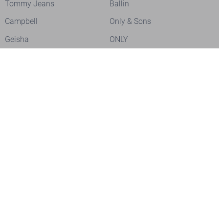
Tommy Jeans
Ballin
Campbell
Only & Sons
Geisha
ONLY
Lofty Manner
Zoso
Ydence
Vero Moda
Refined Department
Garcia
Sisters Point
Red Button
JDY
Fluresk
Harper & Yve
Object
Meld je aan voor onze nieuwsbrief
Meld je aan voor onze nieuwsbrief en profiteer als eerste van
acties!