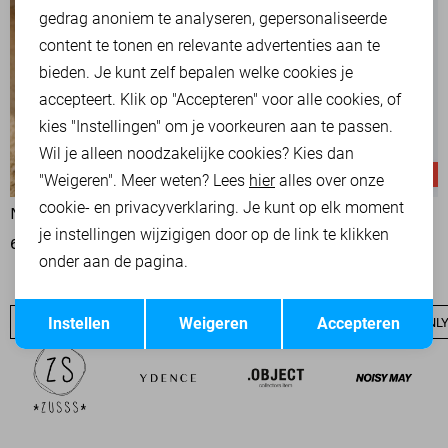
Marketing cookies
gedrag anoniem te analyseren, gepersonaliseerde
content te tonen en relevante advertenties aan te
bieden. Je kunt zelf bepalen welke cookies je
accepteert. Klik op "Accepteren" voor alle cookies, of
kies "Instellingen" om je voorkeuren aan te passen.
Juicy
Wil je alleen noodzakelijke cookies? Kies dan
High waist
-50%
-20%
"Weigeren". Meer weten? Lees
hier
alles over onze
cookie- en privacyverklaring. Je kunt op elk moment
NUKUS BLOUSE
ONLY JEANS
je instellingen wijzigigen door op de link te klikken
60,00
119,95
39,95
49,99
onder aan de pagina.
Opslaan
Terug
Instellen
Weigeren
Accepteren
ONLY SALE
ONLY BASICS
NIEUW
ONLY T-SHIRTS
ONLY