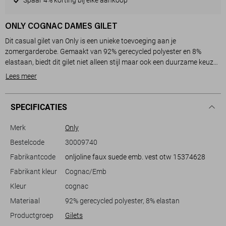
ONLY COGNAC DAMES GILET
Dit casual gilet van Only is een unieke toevoeging aan je
zomergarderobe. Gemaakt van 92% gerecycled polyester en 8%
elastaan, biedt dit gilet niet alleen stijl maar ook een duurzame keuze.
Het gilet heeft een regular fit en is ontworpen zonder sluiting,
Lees meer
waardoor je het gemakkelijk kunt aantrekken over een lichte blouse of
T-shirt. De subtiele V-hals draagt bij aan de verfijnde uitstraling, terwijl
het geborduurde patroon langs de randen een speelse touch geeft.
SPECIFICATIES
Dit mouwloze vest komt in een warme, aardse tint, waardoor het
makkelijk te combineren is met verschillende kleuren.
Merk
Only
Of je nu naar een informele zomerbrunch gaat of een dagje uit plant,
Bestelcode
30009740
dit gilet is veelzijdig genoeg om bij elke gelegenheid te passen. Draag
Fabrikantcode
onljoline faux suede emb. vest otw 15374628
het met een lichte broek voor een luchtige, zomerse look of met een
jeans voor een meer casual uitstraling. Dankzij de normale lengte en
Fabrikant kleur
Cognac/Emb
de comfortabele stof biedt dit vest zowel ademend vermogen als stijl.
Kleur
cognac
Het is een perfect kledingstuk voor de modebewuste vrouw die
waarde hecht aan zowel comfort als een milieubewuste keuze.
Materiaal
92% gerecycled polyester, 8% elastan
Productgroep
Gilets