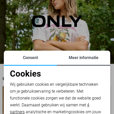
Consent
Meer informatie
Cookies
Noodzakelijke cookies
OOK HET BEKIJKEN WAARD
Wij gebruiken cookies en vergelijkbare technieken
om je gebruikservaring te verbeteren. Met
Personalisatie cookies
functionele cookies zorgen we dat de website goed
werkt. Daarnaast gebruiken wij samen met
4
Analytische cookies
partners
analytische en marketingcookies om jouw