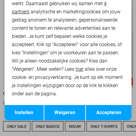
werkt. Daarnaast gebruiken wij samen met
4
Analytische cookies
partners
analytische en marketingcookies om jouw
Marketing cookies
gedrag anoniem te analyseren, gepersonaliseerde
content te tonen en relevante advertenties aan te
bieden. Je kunt zelf bepalen welke cookies je
accepteert. Klik op "Accepteren" voor alle cookies, of
kies "Instellingen" om je voorkeuren aan te passen.
Wil je alleen noodzakelijke cookies? Kies dan
"Weigeren". Meer weten? Lees
hier
alles over onze
cookie- en privacyverklaring. Je kunt op elk moment
-20%
-10%
je instellingen wijzigigen door op de link te klikken
onder aan de pagina.
ONLY GILET
ONLY BROEK
32,00
39,99
36,02
39,99
Opslaan
Terug
Instellen
Weigeren
Accepteren
ONLY SALE
ONLY BASICS
NIEUW
ONLY T-SHIRTS
ONLY