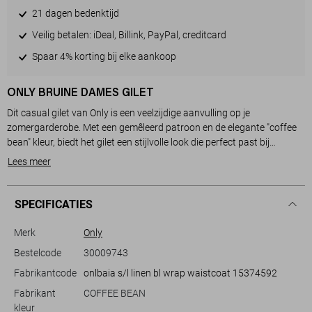
21 dagen bedenktijd
Veilig betalen: iDeal, Billink, PayPal, creditcard
Spaar 4% korting bij elke aankoop
ONLY BRUINE DAMES GILET
Dit casual gilet van Only is een veelzijdige aanvulling op je
zomergarderobe. Met een gemêleerd patroon en de elegante "coffee
bean" kleur, biedt het gilet een stijlvolle look die perfect past bij
verschillende outfits. De regular fit en normale lengte zorgen voor een
Lees meer
comfortabele pasvorm die goed aanvoelt in elke situatie. Dankzij de
mouwloze snit en het fijne strikkoord rond de taille, geef je de outfit
een speelse en vrouwelijke touch, ideaal voor zonnige dagen.
SPECIFICATIES
De V-hals voegt een verfijnd accent toe, waardoor het gilet veelzijdig
genoeg is om te dragen naar informele bijeenkomsten of een dagje uit
Merk
Only
in de stad. Combineer het met een lichte blouse of een casual top en
Bestelcode
30009743
geniet van een look die zowel comfortabel als modieus is. Of je nu een
Fabrikantcode
onlbaia s/l linen bl wrap waistcoat 15374592
terras bezoekt met vrienden of een casual wandeling maakt door het
park, dit gilet is een stijlvolle keuze die je makkelijk kunt matchen.
Fabrikant
COFFEE BEAN
kleur