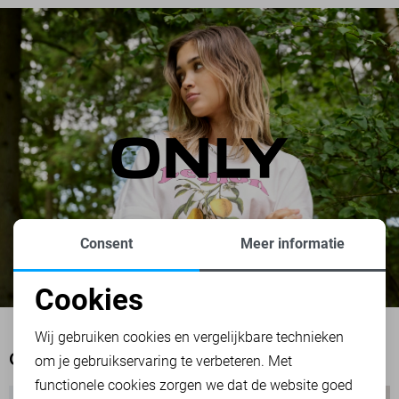
Consent
Meer informatie
Cookies
Noodzakelijke cookies
Wij gebruiken cookies en vergelijkbare technieken
OOK HET BEKIJKEN WAARD
om je gebruikservaring te verbeteren. Met
Personalisatie cookies
functionele cookies zorgen we dat de website goed