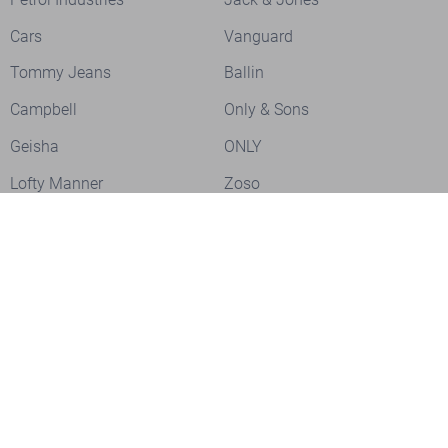
Cars
Vanguard
Tommy Jeans
Ballin
Campbell
Only & Sons
Geisha
ONLY
Lofty Manner
Zoso
Ydence
Vero Moda
Refined Department
Garcia
Sisters Point
Red Button
JDY
Fluresk
Harper & Yve
Object
Meld je aan voor onze nieuwsbrief