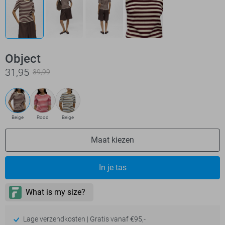
Object
31,95
39,99
Beige
Rood
Beige
Maat kiezen
In je tas
Lage verzendkosten | Gratis vanaf €95,-