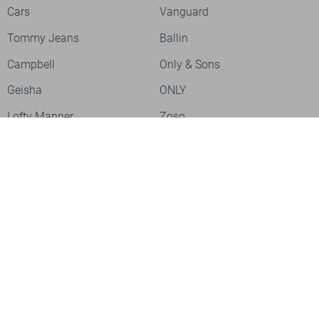
Cars
Vanguard
Tommy Jeans
Ballin
Campbell
Only & Sons
Geisha
ONLY
Lofty Manner
Zoso
Ydence
Vero Moda
Refined Department
Garcia
Sisters Point
Red Button
JDY
Fluresk
Harper & Yve
Object
Meld je aan voor onze nieuwsbrief
Meld je aan voor onze nieuwsbrief en profiteer als eerste van