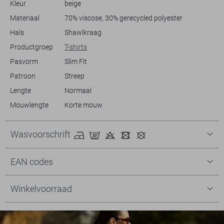
Kleur
beige
seizoen.
Materiaal
70% viscose, 30% gerecycled polyester
Hals
Shawlkraag
Productgroep
T-shirts
Pasvorm
Slim Fit
Patroon
Streep
Lengte
Normaal
Mouwlengte
Korte mouw
Wasvoorschrift
EAN codes
Winkelvoorraad