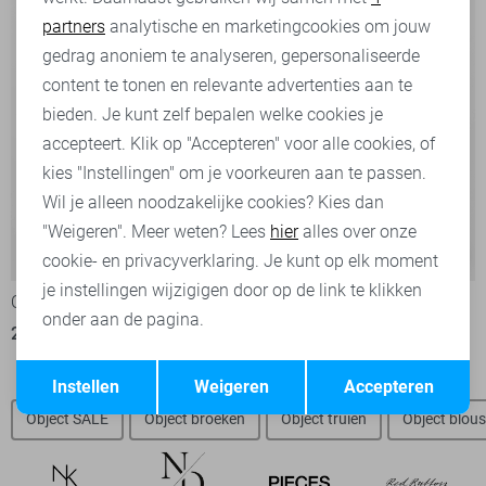
partners
analytische en marketingcookies om jouw
Marketing cookies
gedrag anoniem te analyseren, gepersonaliseerde
content te tonen en relevante advertenties aan te
bieden. Je kunt zelf bepalen welke cookies je
accepteert. Klik op "Accepteren" voor alle cookies, of
kies "Instellingen" om je voorkeuren aan te passen.
Wil je alleen noodzakelijke cookies? Kies dan
"Weigeren". Meer weten? Lees
hier
alles over onze
-50%
-20%
cookie- en privacyverklaring. Je kunt op elk moment
je instellingen wijzigigen door op de link te klikken
Object Trui
Object Trui
onder aan de pagina.
20,00
39,99
31,95
39,99
Opslaan
Terug
Instellen
Weigeren
Accepteren
Object SALE
Object broeken
Object truien
Object blou