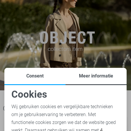
Consent
Meer informatie
Cookies
Noodzakelijke cookies
Wij gebruiken cookies en vergelijkbare technieken
Ook het bekijken waard
om je gebruikservaring te verbeteren. Met
Personalisatie cookies
functionele cookies zorgen we dat de website goed
werkt. Daarnaast gebruiken wij samen met
4
Analytische cookies