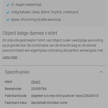
21 dagen bedenktijd
Veilig betalen: iDeal, Billink, PayPal, creditcard
Spaar 4% korting bij elke aankoop
Object beige dames t-shirt
Dit stijlvolle gestreepte T-shirt van Object is een veelzijdige aanvulling
op je garderobe. De combinatie van de shawlkraag en de slanke
pasvorm biedt een eigentijdse uitstraling die perfect samengaat met
de tijdloze streepprint in dieprood en crème. Het materiaal van 70%
Lees meer
viscose en 30% gerecycled polyester voelt comfortabel aan en is
duurzaam. Dankzij de korte mouwen is dit T-shirt ideaal voor een
casual dagje uit maar ook voor een ontspannen werkdag.
Specificaties
Het T-shirt heeft een normale lengte en de knitwear-stijl voegt net dat
Merk
Object
beetje extra textuur toe aan je outfit. Of je nu naar een
Bestelcode
20309784
weekendbrunch gaat of een dagje door de stad slentert, dit T-shirt
Fabrikantcode
objester s/s new knit pullover noos 23043510
van Object geeft je een moeiteloze en stijlvolle look. Combineer het
met een leuke rok of je favoriete jeans voor een frisse en moderne
Fabrikant kleur
Sandshell/Windsor wine
twist. Met zijn veelzijdigheid is dit kledingstuk onmisbaar voor elk