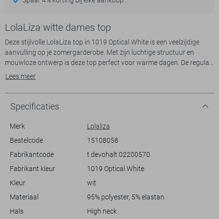
LolaLiza witte dames top
Deze stijlvolle LolaLiza top in 1019 Optical White is een veelzijdige
aanvulling op je zomergarderobe. Met zijn luchtige structuur en
mouwloze ontwerp is deze top perfect voor warme dagen. De regular
fit zorgt voor een comfortabele pasvorm, terwijl de high neck met
Lees meer
strikkoord een verfijnde touch toevoegt aan je casual look. Gemaakt
van 95% polyester en 5% elastaan, biedt het een soepele en elastische
stof die voor elke gelegenheid geschikt is.
Specificaties
Met zijn subtiele structuur en tijdloze witte kleur, is deze LolaLiza top
gemakkelijk te combineren met verschillende outfits. Draag hem met
Merk
Lolaliza
een lichte jeans voor een ontspannen dagje in de stad, of stijl met een
Bestelcode
15108058
elegante rok voor een meer verfijnde uitstraling. De normale lengte
Fabrikantcode
t devohalt 02200570
maakt het veelzijdig, zodat het zowel in informele als semi-formele
settings gedragen kan worden. Deze top is een ideale keuze voor een
Fabrikant kleur
1019 Optical White
warme zomerdag of een casual avondje uit.
Kleur
wit
Materiaal
95% polyester, 5% elastan
Hals
High neck