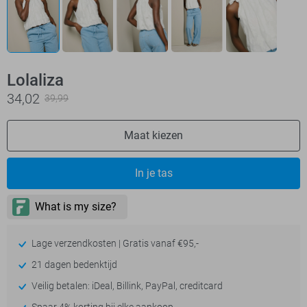
Lolaliza
34,02
39,99
Maat kiezen
In je tas
Lage verzendkosten | Gratis vanaf €95,-
21 dagen bedenktijd
Veilig betalen: iDeal, Billink, PayPal, creditcard
Spaar 4% korting bij elke aankoop