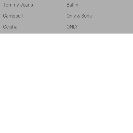
Tommy Jeans
Ballin
Campbell
Only & Sons
Geisha
ONLY
Lofty Manner
Zoso
Ydence
Vero Moda
Refined Department
Garcia
Sisters Point
Red Button
JDY
Fluresk
Harper & Yve
Object
Meld je aan voor onze nieuwsbrief
Meld je aan voor onze nieuwsbrief en profiteer als eerste van
acties!