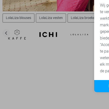
Wij g
te ve
A
LolaLiza blouses
LolaLiza vesten
LolaLiza broeken
Lo
werk
mark
geper
biede
"Acce
te pa
wete
elk m
de pa