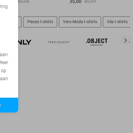
35,00
69,95
35,00
49,99
ring
d
ly t-shirts
Pieces t-shirts
Vero Moda t-shirts
Vila t-shirts
 aan
Meer
t op
 aan
n