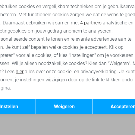
30,00
59,99
ebruiken cookies en vergelijkbare technieken om je gebruikserva
rbeteren. Met functionele cookies zorgen we dat de website goe
nalytische cookies
Marketing cookies
laLiza tops
LolaLiza t-shirts
Jacqueline de Yong t-shirts
On
t. Daarnaast gebruiken wij samen met
4 partners
analytische en
etingcookies om jouw gedrag anoniem te analyseren,
sonaliseerde content te tonen en relevante advertenties aan te
n. Je kunt zelf bepalen welke cookies je accepteert. Klik op
pteren" voor alle cookies, of kies "Instellingen" om je voorkeuren
ssen. Wil je alleen noodzakelijke cookies? Kies dan "Weigeren". 
n? Lees
hier
alles over onze cookie- en privacyverklaring. Je kun
oment je instellingen wijzigigen door op de link te klikken onder
gina.
Opslaan
Terug
Instellen
Weigeren
Acceptere