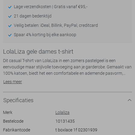
Lage verzendkosten | Gratis vanaf €95,-
21 dagen bedenktijd
Veilig betalen: iDeal, Billink, PayPal, creditcard
Spaar 4% korting bij elke aankoop
LolaLiza gele dames t-shirt
Dit casual T-shirt van LolaLiza in een zomers pastelgeel is een
eenvoudige maar stijlvolle toevoeging aan je garderobe. Gemaakt van
100% katoen, biedt het een comfortabele en ademende pasvorm,
ideaal voor warmere dagen. De kapmouwen zijn verfijnd afgewerkt
Lees meer
met een delicaat kantpatroon, wat een subtiele vrouwelijke touch
geeft aan het geheel. De ronde hals en de normale lengte maken dit T-
shirt veelzijdig en gemakkelijk te combineren.
Specificaties
Perfect voor een relaxte dag in het park of een informele brunch met
Merk
Lolaliza
vrienden. De lichte kleur en luchtige materiaal zorgen ervoor dat je je
Bestelcode
10131435
op je gemak voelt, zelfs tijdens de heetste zomerdagen. Combineer
Fabrikantcode
t boxlace 1f 02301939
het met een losse broek of je favoriete rokje voor een moeiteloze,