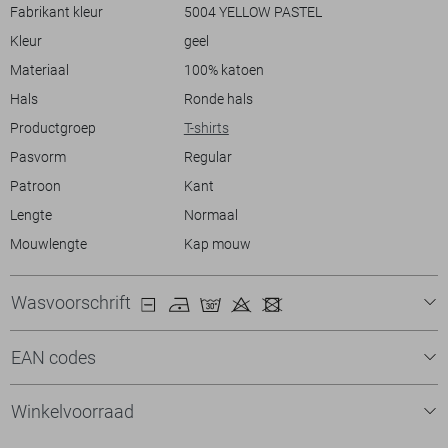
zomerse look. Dit LolaLiza T-shirt is de ideale keuze voor iedereen die
Fabrikant kleur
5004 YELLOW PASTEL
op zoek is naar stijl zonder in te boeten op comfort.
Kleur
geel
Materiaal
100% katoen
Hals
Ronde hals
Productgroep
T-shirts
Pasvorm
Regular
Patroon
Kant
Lengte
Normaal
Mouwlengte
Kap mouw
Wasvoorschrift
EAN codes
Winkelvoorraad