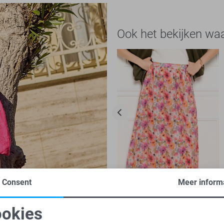
Ook het bekijken wa
Consent
Meer inform
-50%
okies
LolaLiza Rok
oodzakelijke cookies
Personalisatie cookies