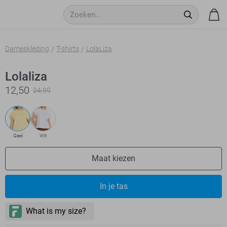
Dameskleding
T-shirts
LolaLiza
Lolaliza
12,50
24,99
Geel
Wit
Maat kiezen
In je tas