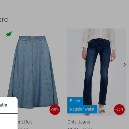
ard
Blush
atie
Regular waist
-50%
-30%
Freequent Rok
Only Jeans