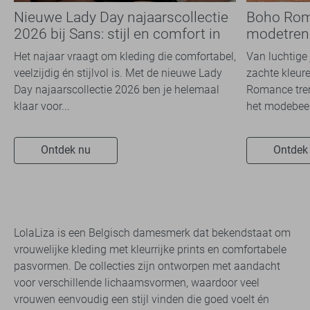
Nieuwe Lady Day najaarscollectie
Boho Rom
2026 bij Sans: stijl en comfort in
modetrend
travelkwaliteit
overal zie
Het najaar vraagt om kleding die comfortabel,
Van luchtige 
veelzijdig én stijlvol is. Met de nieuwe Lady
zachte kleure
Day najaarscollectie 2026 ben je helemaal
Romance tren
klaar voor...
het modebeel
Ontdek nu
Ontdek
LolaLiza is een Belgisch damesmerk dat bekendstaat om
vrouwelijke kleding met kleurrijke prints en comfortabele
pasvormen. De collecties zijn ontworpen met aandacht
voor verschillende lichaamsvormen, waardoor veel
vrouwen eenvoudig een stijl vinden die goed voelt én