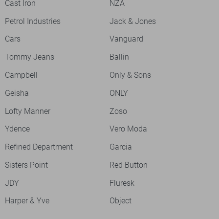
Cast Iron
NZA
Petrol Industries
Jack & Jones
Cars
Vanguard
Tommy Jeans
Ballin
Campbell
Only & Sons
Geisha
ONLY
Lofty Manner
Zoso
Ydence
Vero Moda
Refined Department
Garcia
Sisters Point
Red Button
JDY
Fluresk
Harper & Yve
Object