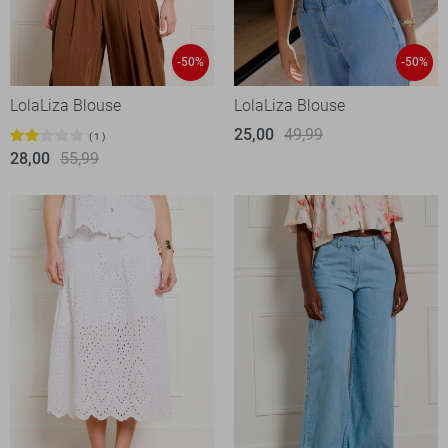
-50%
-50%
LolaLiza Blouse
LolaLiza Blouse
25,00
49,99
1
28,00
55,99