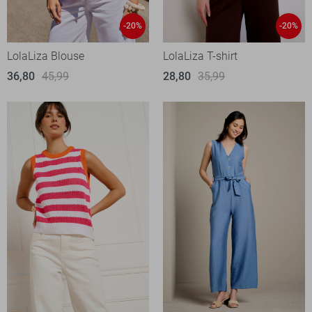
-20%
-20%
LolaLiza Blouse
LolaLiza T-shirt
36,80
45,99
28,80
35,99