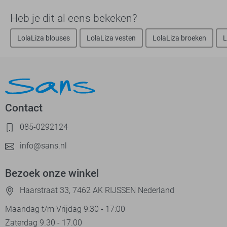
Heb je dit al eens bekeken?
LolaLiza blouses
LolaLiza vesten
LolaLiza broeken
L
Contact
085-0292124
info@sans.nl
Bezoek onze winkel
Haarstraat 33, 7462 AK RIJSSEN Nederland
Maandag t/m Vrijdag 9:30 - 17:00
Zaterdag 9.30 - 17.00