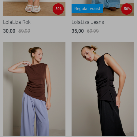
Regular waist
-50%
-50%
LolaLiza Rok
LolaLiza Jeans
30,00
59,99
35,00
69,99