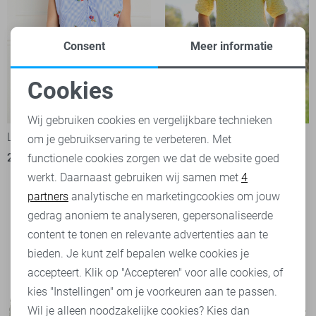
Consent
Meer informatie
Cookies
Noodzakelijke cookies
-50%
-50%
Wij gebruiken cookies en vergelijkbare technieken
LolaLiza Blouse
LolaLiza T-shirt
om je gebruikservaring te verbeteren. Met
Personalisatie cookies
25,00
49,99
28,00
55,99
functionele cookies zorgen we dat de website goed
werkt. Daarnaast gebruiken wij samen met
4
Analytische cookies
partners
analytische en marketingcookies om jouw
Marketing cookies
gedrag anoniem te analyseren, gepersonaliseerde
content te tonen en relevante advertenties aan te
bieden. Je kunt zelf bepalen welke cookies je
accepteert. Klik op "Accepteren" voor alle cookies, of
kies "Instellingen" om je voorkeuren aan te passen.
Wil je alleen noodzakelijke cookies? Kies dan