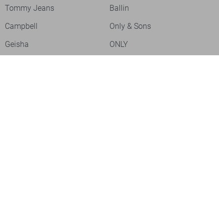
Tommy Jeans
Ballin
Campbell
Only & Sons
Geisha
ONLY
Lofty Manner
Zoso
Ydence
Vero Moda
Refined Department
Garcia
Sisters Point
Red Button
JDY
Fluresk
Harper & Yve
Object
Meld je aan voor onze nieuwsbrief
Meld je aan voor onze nieuwsbrief en profiteer als eerste van
acties!