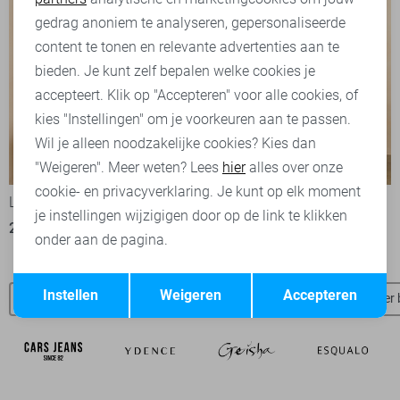
Marketing cookies
gedrag anoniem te analyseren, gepersonaliseerde
content te tonen en relevante advertenties aan te
bieden. Je kunt zelf bepalen welke cookies je
accepteert. Klik op "Accepteren" voor alle cookies, of
kies "Instellingen" om je voorkeuren aan te passen.
Wil je alleen noodzakelijke cookies? Kies dan
-50%
-50%
"Weigeren". Meer weten? Lees
hier
alles over onze
cookie- en privacyverklaring. Je kunt op elk moment
Lofty Manner T-shirt
Lofty Manner Jumpsuit
je instellingen wijzigigen door op de link te klikken
20,00
39,95
40,00
79,95
onder aan de pagina.
Opslaan
Terug
Instellen
Weigeren
Accepteren
Lofty Manner broeken
Lofty Manner t-shirts
Lofty Manner 