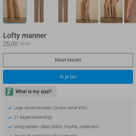
Lofty manner
25,00
49,95
Maat kiezen
In je tas
Lage verzendkosten | Gratis vanaf €95,-
21 dagen bedenktijd
Veilig betalen: iDeal, Billink, PayPal, creditcard
Spaar 4% korting bij elke aankoop