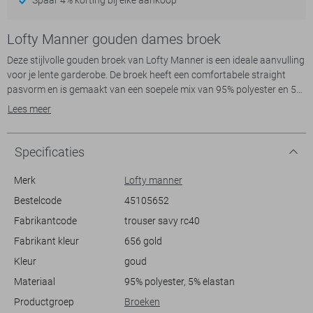
Lofty Manner gouden dames broek
Deze stijlvolle gouden broek van Lofty Manner is een ideale aanvulling
voor je lente garderobe. De broek heeft een comfortabele straight
pasvorm en is gemaakt van een soepele mix van 95% polyester en 5%
elastaan, die ervoor zorgt dat je vrij kunt bewegen. Dankzij de
Lees meer
elastische boord biedt deze broek extra draagcomfort, terwijl de
subtiele structuur voor een modieuze uitstraling zorgt. De
steekzakken aan de voorzijde voegen een praktisch element toe,
Specificaties
ideaal voor dagelijks gebruik.
Met zijn regular waist en normale lengte is deze damesbroek
Merk
Lofty manner
veelzijdig voor verschillende gelegenheden. Of je nu een casual dagje
Bestelcode
45105652
uit plant of een ontspannen avond met vrienden, de broek past
Fabrikantcode
trouser savy rc40
perfect bij je plannen. De subtiele gouden tint geeft je look een
elegante twist, zonder te overheersen. Combineer de broek met een
Fabrikant kleur
656 gold
luchtig topje voor een frisse lente-uitstraling of kies voor een chique
Kleur
goud
blouse voor een meer verfijnde look. Deze Lofty Manner broek is een
praktische en stijlvolle keuze die eenvoudig valt te combineren.
Materiaal
95% polyester, 5% elastan
Productgroep
Broeken