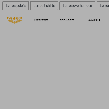
Lerros polo`s
Lerros t-shirts
Lerros overhemden
Lerros