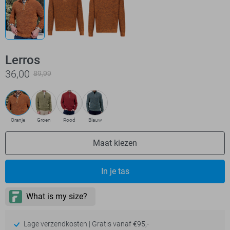
Lerros
36,00
89,99
Oranje
Groen
Rood
Blauw
Maat kiezen
In je tas
Lage verzendkosten | Gratis vanaf €95,-