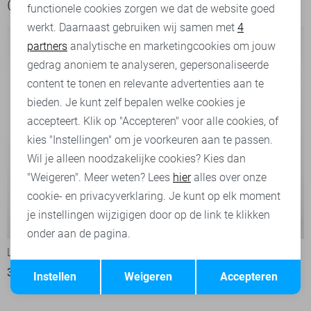
Ook het bekijken waard
functionele cookies zorgen we dat de website goed
werkt. Daarnaast gebruiken wij samen met
4
Analytische cookies
partners
analytische en marketingcookies om jouw
Marketing cookies
gedrag anoniem te analyseren, gepersonaliseerde
content te tonen en relevante advertenties aan te
bieden. Je kunt zelf bepalen welke cookies je
accepteert. Klik op "Accepteren" voor alle cookies, of
kies "Instellingen" om je voorkeuren aan te passen.
Wil je alleen noodzakelijke cookies? Kies dan
"Weigeren". Meer weten? Lees
hier
alles over onze
cookie- en privacyverklaring. Je kunt op elk moment
je instellingen wijzigigen door op de link te klikken
-60%
-60%
onder aan de pagina.
Lerros Trui
Lerros Trui
Opslaan
Terug
36,00
89,99
36,00
89,99
Instellen
Weigeren
Accepteren