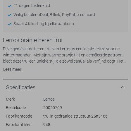
21 dagen bedenktijd
Veilig betalen: iDeal, Billink, PayPal, creditcard
Spaar 4% korting bij elke aankoop
Lerros oranje heren trui
Deze gemêleerde heren trui van Lerros is een ideale keuze voor de
wintermaanden. Met zijn warme oranje tint en gemêleerde patroon,
biedt deze trui een unieke stijl die zowel casual als verfijnd oogt. Het
hoogwaardige knitwear van 100% katoen zorgt voor draagcomfort
Lees meer
en een ademende textuur. De high neck met rits geeft je de
mogelijkheid om flexibel te schakelen tussen een meer open of
gesloten look, perfect voor verschillende weersomstandigheden.
Specificaties
Dankzij de regular fit pasvorm en lange mouwen, past deze Lerros trui
moeiteloos bij diverse outfits. Combineer hem met een nette pantalon
Merk
Lerros
en laarzen voor een stijlvolle winterse outfit, of draag hem boven een
Bestelcode
20020709
jeans voor een ontspannen weekendlook. Of je nu een dag op kantoor
Fabrikantcode
trui in gedraaide structuur 25n5466
doorbrengt of een wandeling in het bos maakt, deze trui biedt je de
warmte en stijl die je zoekt tijdens het seizoen. Een duurzame keuze
Fabrikant kleur
948
die zeker zijn plekje in je garderobe verdient.