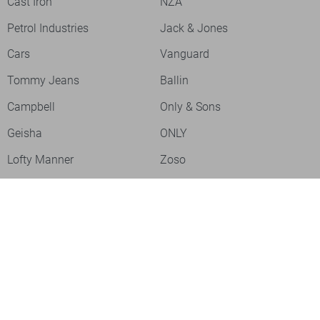
Cast Iron
NZA
Petrol Industries
Jack & Jones
Cars
Vanguard
Tommy Jeans
Ballin
Campbell
Only & Sons
Geisha
ONLY
Lofty Manner
Zoso
Ydence
Vero Moda
Refined Department
Garcia
Sisters Point
Red Button
JDY
Fluresk
Harper & Yve
Object