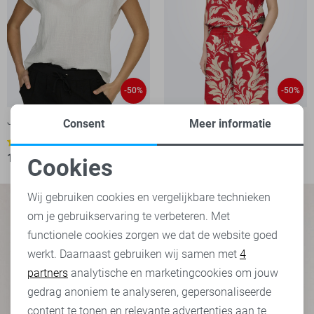
-50%
-50%
Jacqueline de Yong Blouse
Jacqueline de Yong T-shirt
Consent
Meer informatie
10,00
19,99
1
12,50
24,99
Cookies
Noodzakelijke cookies
Wij gebruiken cookies en vergelijkbare technieken
om je gebruikservaring te verbeteren. Met
Personalisatie cookies
functionele cookies zorgen we dat de website goed
werkt. Daarnaast gebruiken wij samen met
4
Analytische cookies
partners
analytische en marketingcookies om jouw
Marketing cookies
gedrag anoniem te analyseren, gepersonaliseerde
content te tonen en relevante advertenties aan te