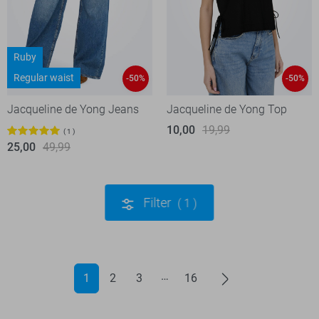
Ruby
Regular waist
-50%
-50%
Jacqueline de Yong Jeans
Jacqueline de Yong Top
10,00
19,99
1
25,00
49,99
Filter
1
1
2
3
16