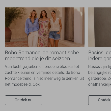
Boho Romance: de romantische
Basics: d
modetrend die je dit seizoen
iedere ga
overal ziet
Van luchtige jurken en broderie blouses tot
Basics zijn t
zachte kleuren en verfijnde details: de Boho
belangrijke r
Romance trend is niet meer weg te denken uit
garderobe. Z
het modebeeld. Ook...
onafhankelijk
Ontdek nu
Ontdek