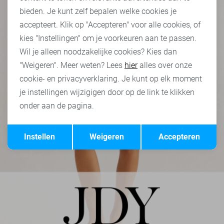
bieden. Je kunt zelf bepalen welke cookies je
accepteert. Klik op "Accepteren" voor alle cookies, of
kies "Instellingen" om je voorkeuren aan te passen.
Wil je alleen noodzakelijke cookies? Kies dan
"Weigeren". Meer weten? Lees
hier
alles over onze
cookie- en privacyverklaring. Je kunt op elk moment
je instellingen wijzigigen door op de link te klikken
onder aan de pagina.
Opslaan
Terug
Instellen
Weigeren
Accepteren