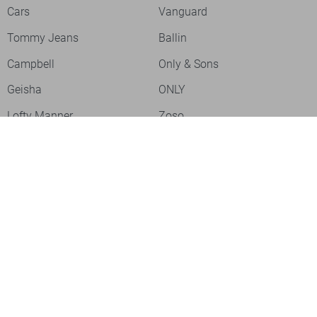
Cars
Vanguard
Tommy Jeans
Ballin
Campbell
Only & Sons
Geisha
ONLY
Lofty Manner
Zoso
Ydence
Vero Moda
Refined Department
Garcia
Sisters Point
Red Button
JDY
Fluresk
Harper & Yve
Object
Meld je aan voor onze nieuwsbrief
Meld je aan voor onze nieuwsbrief en profiteer als eerste van