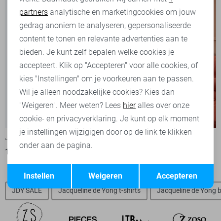
partners
analytische en marketingcookies om jouw
Marketing cookies
gedrag anoniem te analyseren, gepersonaliseerde
content te tonen en relevante advertenties aan te
bieden. Je kunt zelf bepalen welke cookies je
accepteert. Klik op "Accepteren" voor alle cookies, of
kies "Instellingen" om je voorkeuren aan te passen.
Wil je alleen noodzakelijke cookies? Kies dan
"Weigeren". Meer weten? Lees
hier
alles over onze
-50%
-50%
cookie- en privacyverklaring. Je kunt op elk moment
je instellingen wijzigigen door op de link te klikken
Jacqueline de Yong Jurk
Ydence Jurk
onder aan de pagina.
15,00
29,99
45,00
89,95
Opslaan
Terug
Instellen
Weigeren
Accepteren
JDY SALE
Jacqueline de Yong t-shirts
Jacqueline de Yong 