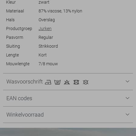
Kleur
zwart
Meer informatie:
Materiaal
87% viscose, 13% nylon
De totale lengte is 88 cm bij maat S.
Hals
Overslag
Productgroep
Jurken
Pasvorm
Regular
Sluiting
Strikkoord
Lengte
Kort
Mouwlengte
7/8 mouw
Wasvoorschrift
EAN codes
Winkelvoorraad