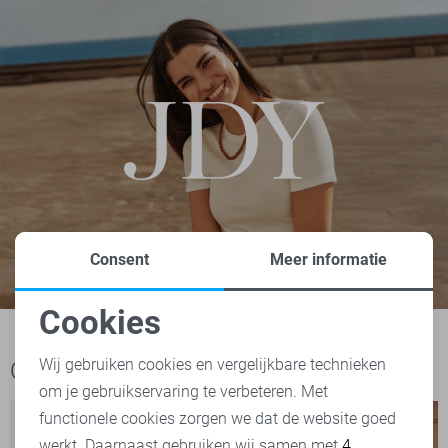
Consent
Meer informatie
Cookies
Noodzakelijke cookies
Wij gebruiken cookies en vergelijkbare technieken
Ook het bekijken waard
om je gebruikservaring te verbeteren. Met
Personalisatie cookies
functionele cookies zorgen we dat de website goed
werkt. Daarnaast gebruiken wij samen met
4
Analytische cookies