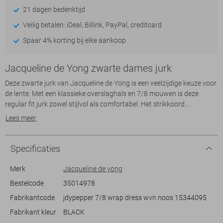
21 dagen bedenktijd
Veilig betalen: iDeal, Billink, PayPal, creditcard
Spaar 4% korting bij elke aankoop
Jacqueline de Yong zwarte dames jurk
Deze zwarte jurk van Jacqueline de Yong is een veelzijdige keuze voor
de lente. Met een klassieke overslaghals en 7/8 mouwen is deze
regular fit jurk zowel stijlvol als comfortabel. Het strikkoord
accentueert je taille op een subtiele manier, waardoor je een flatterend
Lees meer
silhouet creëert. De halflange lengte maakt hem perfect voor casual
gelegenheden, zonder in te boeten op elegantie.
Specificaties
De jurk past perfect bij diverse outfits en is makkelijk te combineren
met zowel sneakers voor een meer ontspannen look als met hakken
Merk
Jacqueline de yong
voor een avondje uit. Dankzij het luchtige ontwerp is deze jurk ideaal
Bestelcode
35014978
voor een zonnige dag, terwijl je met de veelzijdige stijl zowel overdag
Fabrikantcode
jdypepper 7/8 wrap dress wvn noos 15344095
als ’s avonds goed voor de dag komt. Voeg deze stijlvolle toevoeging
van Jacqueline de Yong toe aan je voorjaarsgarderobe en geniet van
Fabrikant kleur
BLACK