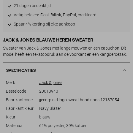
21 dagen bedenktijd
Veilig betalen: iDeal, Billink, PayPal, creditcard
Spaar 4% korting bij elke aankoop
JACK & JONES BLAUWE HEREN SWEATER
Sweater van Jack & Jones met lange mouwen en een capuchon. Dit
model heeft een tekstopdruk aan de voorkant en een kangoeroezak.
SPECIFICATIES
Merk
Jack & jones
Bestelcode
20013943
Fabrikantcode
jjecorp old logo sweat hood noos 12137054
Fabrikant kleur
Navy Blazer
Kleur
blauw
Materiaal
61% polyester, 39% katoen