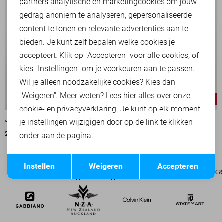
partners
analytische en marketingcookies om jouw
Marketing cookies
gedrag anoniem te analyseren, gepersonaliseerde
content te tonen en relevante advertenties aan te
bieden. Je kunt zelf bepalen welke cookies je
accepteert. Klik op "Accepteren" voor alle cookies, of
kies "Instellingen" om je voorkeuren aan te passen.
Wil je alleen noodzakelijke cookies? Kies dan
"Weigeren". Meer weten? Lees
hier
alles over onze
-20%
-20%
cookie- en privacyverklaring. Je kunt op elk moment
JACK & JONES SWEATER
JACK & JONES SWEATER
je instellingen wijzigigen door op de link te klikken
23,95
29,99
23,95
29,99
onder aan de pagina.
Opslaan
Terug
Instellen
Weigeren
Accepteren
JACK & JONES SALE
JEANS
JACK & JONES BASICS
JACK 