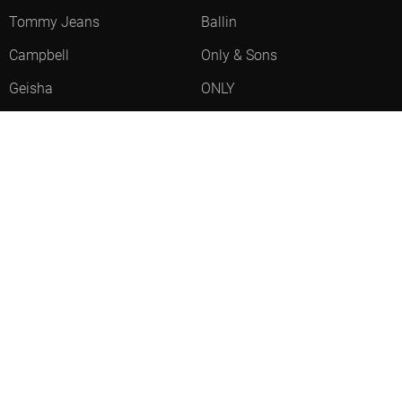
Tommy Jeans
Ballin
Campbell
Only & Sons
Geisha
ONLY
Lofty Manner
Zoso
Ydence
Vero Moda
Refined Department
Garcia
- LEVERTIJD 2-5 DAGEN
Sisters Point
Red Button
JDY
Fluresk
Harper & Yve
Object
- LEVERTIJD 2-5 DAGEN
Meld je aan voor onze nieuwsbrief
Meld je aan voor onze nieuwsbrief en profiteer als eerste van
acties!