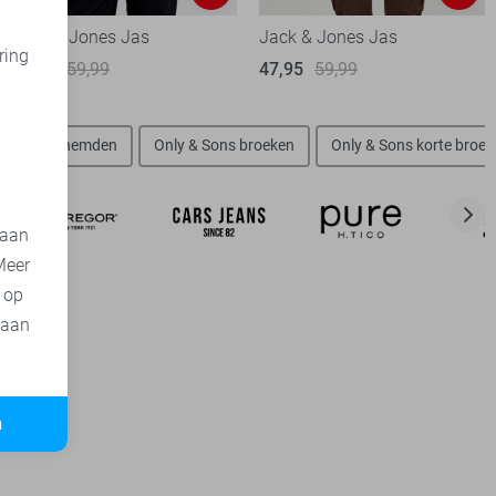
Jack & Jones Jas
Jack & Jones Jas
ring
42,00
59,99
47,95
59,99
d
 Sons overhemden
Only & Sons broeken
Only & Sons korte broe
 aan
Meer
t op
 aan
n