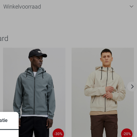
Winkelvoorraad
ard
atie
-30%
-20%