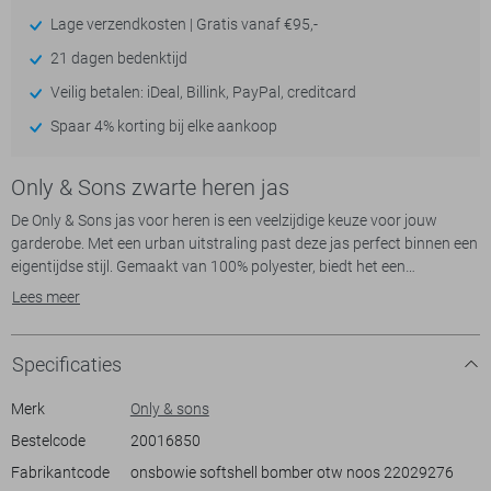
Lage verzendkosten | Gratis vanaf €95,-
21 dagen bedenktijd
Veilig betalen: iDeal, Billink, PayPal, creditcard
Spaar 4% korting bij elke aankoop
Only & Sons zwarte heren jas
De Only & Sons jas voor heren is een veelzijdige keuze voor jouw
garderobe. Met een urban uitstraling past deze jas perfect binnen een
eigentijdse stijl. Gemaakt van 100% polyester, biedt het een
comfortabele pasvorm die geschikt is voor het hele jaar door. De jas
Lees meer
heeft elegante ritszakken, handig voor het veilig opbergen van kleine
spullen. Dankzij de capuchon ben je goed beschermd tegen
onverwachte weersveranderingen, terwijl de zwarte kleur zorgt voor
Specificaties
een strakke en moderne look.
Met zijn regular fit en lange mouwen is deze jas ideaal voor dagelijks
Merk
Only & sons
gebruik. Hij combineert moeiteloos met zowel casual als nette outfits,
Bestelcode
20016850
waardoor jij hem kunt dragen naar kantoor of tijdens een informele
Fabrikantcode
onsbowie softshell bomber otw noos 22029276
uitje. De ritssluiting maakt het makkelijk om snel de jas aan te trekken