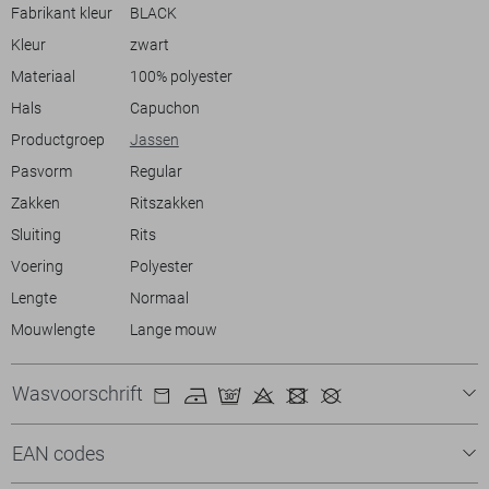
en de stevige stof zorgt ervoor dat hij goed bestand is tegen een
Fabrikant kleur
BLACK
drukke dag in de stad. Of je nu wandelt in het park of een kop koffie in
Kleur
zwart
Materiaal
100% polyester
Meer informatie:
De totale lengte is 69 cm bij maat M.
Hals
Capuchon
Productgroep
Jassen
Pasvorm
Regular
Zakken
Ritszakken
Sluiting
Rits
Voering
Polyester
Lengte
Normaal
Mouwlengte
Lange mouw
Wasvoorschrift
EAN codes