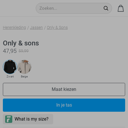
Herenkleding
Jassen
Only & Sons
Only & sons
47,95
59,99
Zwart
Beige
Maat kiezen
In je tas