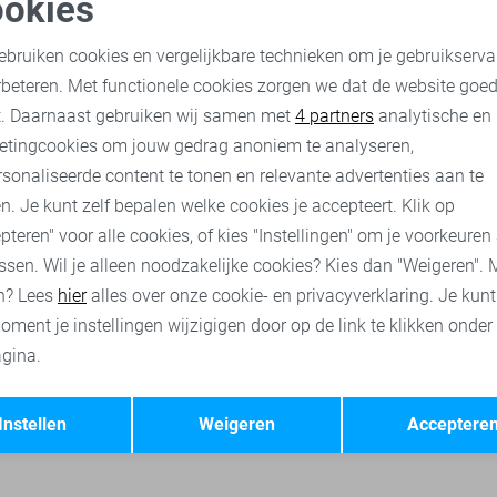
okies
oodzakelijke cookies
Personalisatie cookies
Only & Sons Jas
ebruiken cookies en vergelijkbare technieken om je gebruikserva
47,95
59,99
rbeteren. Met functionele cookies zorgen we dat de website goe
nalytische cookies
Marketing cookies
t. Daarnaast gebruiken wij samen met
4 partners
analytische en
etingcookies om jouw gedrag anoniem te analyseren,
s truien
Only & Sons sweaters
Only & Sons t-shirts
Only &
sonaliseerde content te tonen en relevante advertenties aan te
n. Je kunt zelf bepalen welke cookies je accepteert. Klik op
pteren" voor alle cookies, of kies "Instellingen" om je voorkeuren
ssen. Wil je alleen noodzakelijke cookies? Kies dan "Weigeren". 
n? Lees
hier
alles over onze cookie- en privacyverklaring. Je kun
oment je instellingen wijzigigen door op de link te klikken onder
gina.
Opslaan
Terug
Instellen
Weigeren
Acceptere