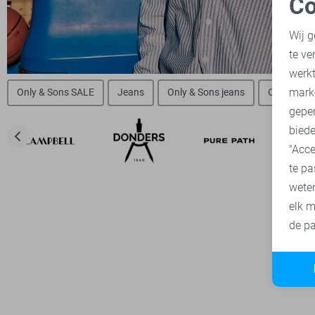
Co
N
Wij g
te ve
A
werk
mark
Only & Sons SALE
Jeans
Only & Sons jeans
Only & Son
geper
biede
"Acce
te pa
wete
elk m
de pa