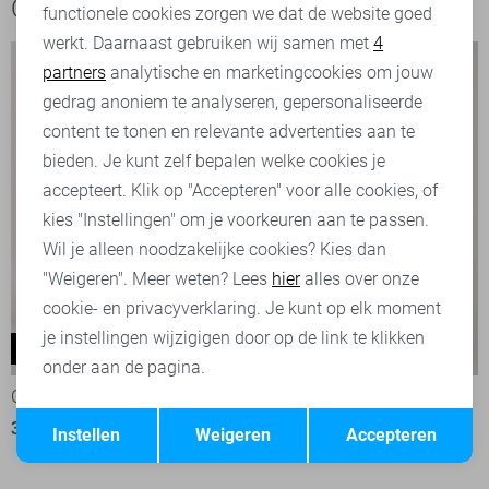
Ook het bekijken waard
functionele cookies zorgen we dat de website goed
werkt. Daarnaast gebruiken wij samen met
4
Analytische cookies
partners
analytische en marketingcookies om jouw
Marketing cookies
gedrag anoniem te analyseren, gepersonaliseerde
content te tonen en relevante advertenties aan te
bieden. Je kunt zelf bepalen welke cookies je
accepteert. Klik op "Accepteren" voor alle cookies, of
kies "Instellingen" om je voorkeuren aan te passen.
Wil je alleen noodzakelijke cookies? Kies dan
"Weigeren". Meer weten? Lees
hier
alles over onze
cookie- en privacyverklaring. Je kunt op elk moment
je instellingen wijzigigen door op de link te klikken
Dust
Dust
-50%
-50%
onder aan de pagina.
Cars Jeans
Cars Jeans
Opslaan
Terug
30,00
59,99
30,00
59,99
Instellen
Weigeren
Accepteren