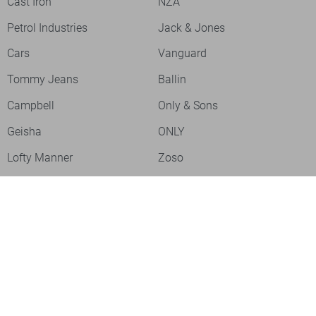
Cast Iron
NZA
Petrol Industries
Jack & Jones
Cars
Vanguard
Tommy Jeans
Ballin
Campbell
Only & Sons
Geisha
ONLY
Lofty Manner
Zoso
Ydence
Vero Moda
Refined Department
Garcia
Sisters Point
Red Button
JDY
Fluresk
Harper & Yve
Object