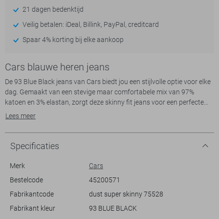
21 dagen bedenktijd
Veilig betalen: iDeal, Billink, PayPal, creditcard
Spaar 4% korting bij elke aankoop
Cars blauwe heren jeans
De 93 Blue Black jeans van Cars biedt jou een stijlvolle optie voor elke
dag. Gemaakt van een stevige maar comfortabele mix van 97%
katoen en 3% elastan, zorgt deze skinny fit jeans voor een perfecte
pasvorm. Met een klassieke 5-pocket stijl en een knoopsluiting, blijft
Lees meer
dit stukje denim eenvoudig maar modern. De stonewash afwerking
geeft deze jeans een aantrekkelijke, tijdloze uitstraling die bij diverse
outfits past.
Specificaties
Deze jeans is ideaal voor zowel casual als meer geklede
gelegenheden. Combineer het met een nette blouse voor een casual
Merk
Cars
friday op kantoor, of draag het met een simpel T-shirt voor een relaxte
Bestelcode
45200571
dag uit. De regular waist zorgt voor comfort gedurende de dag, terwijl
Fabrikantcode
dust super skinny 75528
de strakke pasvorm bijdraagt aan een modieuze look. De subtiele
kleurvariaties in de blauwe en zwarte tinten maken deze jeans een
Fabrikant kleur
93 BLUE BLACK
veelzijdige keuze in je garderobe.