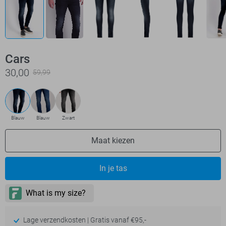
Cars
30,00
59,99
Blauw
Blauw
Zwart
Maat kiezen
In je tas
Lage verzendkosten | Gratis vanaf €95,-