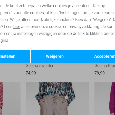
n. Je kunt zelf bepalen welke cookies je accepteert. Klik op
pteren" voor alle cookies, of kies "Instellingen" om je voorkeuren
ssen. Wil je alleen noodzakelijke cookies? Kies dan "Weigeren". 
n? Lees
hier
alles over onze cookie- en privacyverklaring. Je kun
oment je instellingen wijzigigen door op de link te klikken onder
gina.
Opslaan
Terug
-50%
Instellen
Weigeren
Acceptere
Geisha sweater
Geisha Blo
74,99
79,99