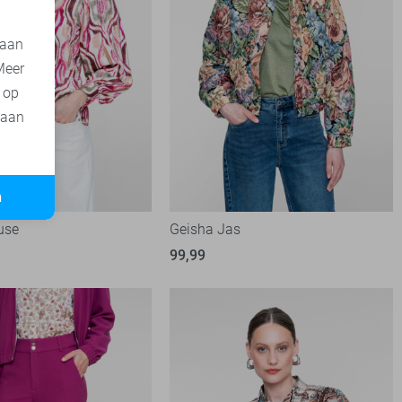
 aan
Meer
t op
 aan
n
use
Geisha Jas
99,99