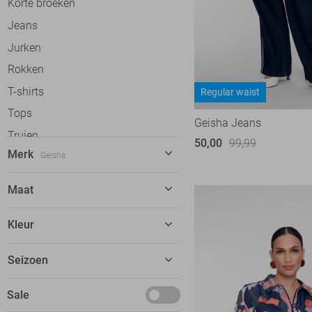
Korte broeken
Jeans
Jurken
Rokken
T-shirts
Regular waist
Tops
Geisha Jeans
Truien
50,00
99,99
Merk
Geisha
Vesten
Gilets
C&S The Label
58
Maat
Blazers
Calvin Klein
30
XS
Jassen
Kleur
Cars
20
S
dfns
2
Beige
Seizoen
M
Donders
8
Blauw
L
Basics
Sale
EsQualo
51
Bordeaux
XL