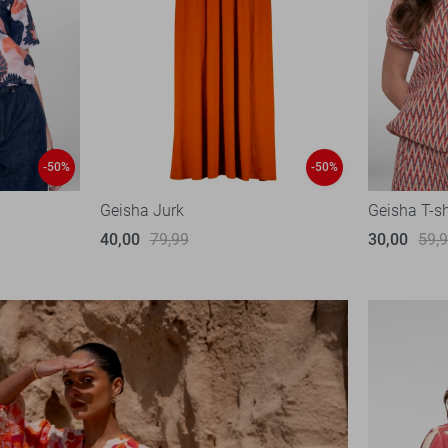
-50%
-50%
Geisha Jurk
Geisha T-sh
40,00
79,99
30,00
59,