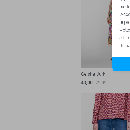
biede
SisterS point
271
"Acce
Studio Amaya
27
te pa
Superdry
3
wete
Tommy Jeans
76
elk m
Touch
de pa
22
TQ Amsterdam
43
Vero Moda
539
Vila
433
Geisha Jurk
Ydence
40,00
79,99
64
Zoso
231
Zusss
49