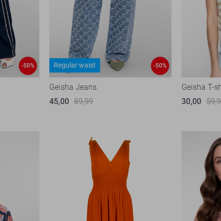
Regular waist
-50%
-50%
Geisha Jeans
Geisha T-sh
45,00
89,99
30,00
59,