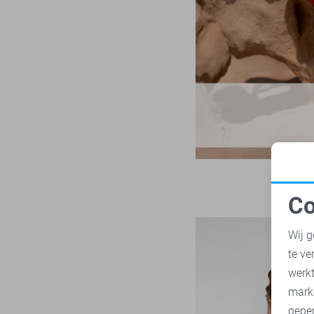
LTB
21
Zwart
Mac
31
Malelions
17
Minus
14
NED
117
Noisy may
85
Nukus
45
Object
179
Only
1034
Co
Pieces
281
N
Presly & Sun
15
Wij g
Red Button
168
te ve
A
Refined Department
45
werk
Rino & Pelle
mark
46
geper
Sans
7