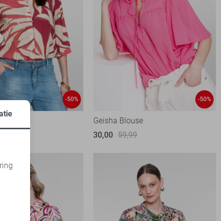
-50%
-50%
atie
use
Geisha Blouse
99
30,00
59,99
ring
d