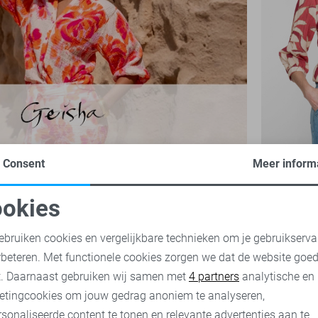
Consent
Meer inform
Geisha Blo
40,00
79,
okies
oodzakelijke cookies
Personalisatie cookies
ebruiken cookies en vergelijkbare technieken om je gebruikserva
rbeteren. Met functionele cookies zorgen we dat de website goe
nalytische cookies
Marketing cookies
t. Daarnaast gebruiken wij samen met
4 partners
analytische en
etingcookies om jouw gedrag anoniem te analyseren,
sonaliseerde content te tonen en relevante advertenties aan te