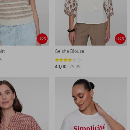
-50%
-50%
irt
Geisha Blouse
99
1
40,00
79,99