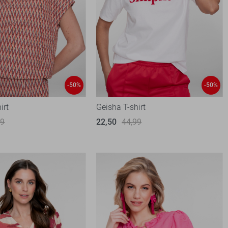
-50%
-50%
irt
Geisha T-shirt
99
22,50
44,99