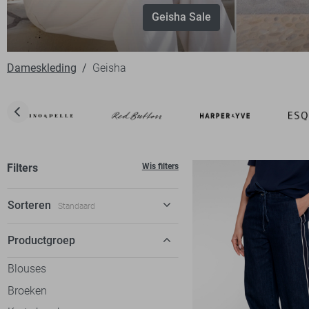
Geisha Sale
Dameskleding
Geisha
Filters
Wis filters
Sorteren
Standaard
Standaard
Productgroep
€ laag-hoog
Blouses
€ hoog-laag
Broeken