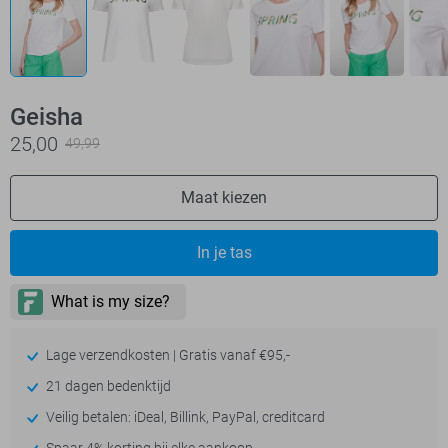
Geisha
25,00
49,99
Maat kiezen
In je tas
Lage verzendkosten | Gratis vanaf €95,-
21 dagen bedenktijd
Veilig betalen: iDeal, Billink, PayPal, creditcard
Spaar 4% korting bij elke aankoop