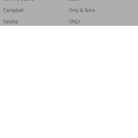
Campbell
Only & Sons
Geisha
ONLY
Lofty Manner
Zoso
Ydence
Vero Moda
Refined Department
Garcia
Sisters Point
Red Button
JDY
Fluresk
Harper & Yve
Object
Meld je aan voor onze nieuwsbrief
Meld je aan voor onze nieuwsbrief en profiteer als eerste van
acties!