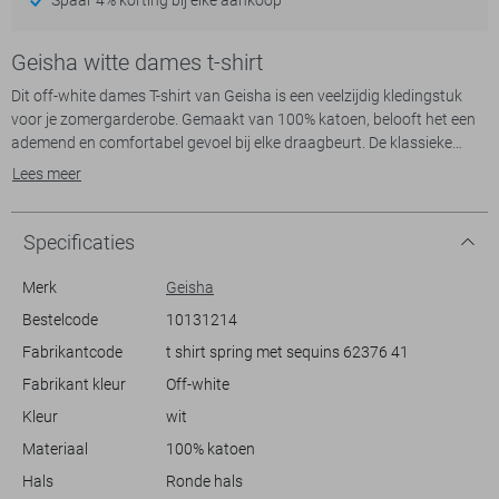
Geisha witte dames t-shirt
Dit off-white dames T-shirt van Geisha is een veelzijdig kledingstuk
voor je zomergarderobe. Gemaakt van 100% katoen, belooft het een
ademend en comfortabel gevoel bij elke draagbeurt. De klassieke
ronde hals en de korte mouwen zorgen voor een tijdloze uitstraling,
Lees meer
terwijl het gebruik van sprankelende pailletten in het woord 'SPRING'
een speelse twist geeft aan dit casual T-shirt. Deze regular fit valt
prachtig langs het lichaam en biedt een ontspannen pasvorm die bij
Specificaties
iedere gelegenheid past.
Merk
Geisha
Of je nu gaat wandelen in het park of een dagje winkelen in de stad,
Bestelcode
10131214
dit T-shirt van Geisha biedt veelzijdigheid zonder in te boeten op stijl.
Fabrikantcode
t shirt spring met sequins 62376 41
De subtiele glans van de pailletten geeft net dat beetje extra, ideaal
voor wie houdt van een subtiele maar toch opvallende look.
Fabrikant kleur
Off-white
Combineer het met een lichte jeans of een vrolijke rok voor een frisse,
Kleur
wit
modieuze uitstraling die je eenvoudig kunt aanpassen aan iedere dag.
Voeg het toe aan je dagelijkse outfits en geniet van de comfort en stijl
Materiaal
100% katoen
van Geisha's ontwerpen.
Hals
Ronde hals