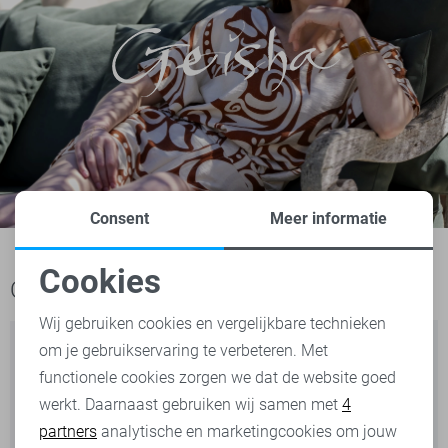
Consent
Meer informatie
Cookies
Ook het bekijken waard
Noodzakelijke cookies
Wij gebruiken cookies en vergelijkbare technieken
om je gebruikservaring te verbeteren. Met
Personalisatie cookies
functionele cookies zorgen we dat de website goed
werkt. Daarnaast gebruiken wij samen met
4
Analytische cookies
partners
analytische en marketingcookies om jouw