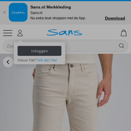
Sans.nl Merkkleding
Sans.nl
Download
Nu extra leuk shoppen met de App.
Inloggen
Nieuw hier?
klik dan hier