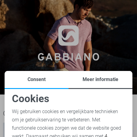
Consent
Meer informatie
Cookies
Noodzakelijke cookies
Wij gebruiken cookies en vergelijkbare technieken
Ook het bekijken waard
om je gebruikservaring te verbeteren. Met
Personalisatie cookies
functionele cookies zorgen we dat de website goed
werkt. Daarnaast gebruiken wij samen met
4
Analytische cookies