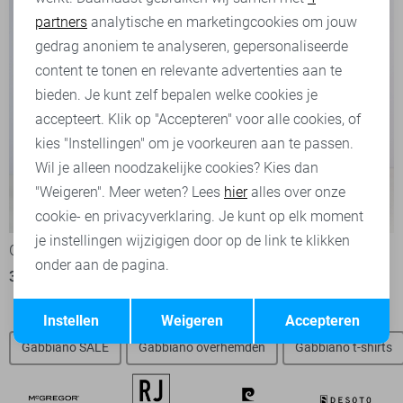
partners
analytische en marketingcookies om jouw
Marketing cookies
gedrag anoniem te analyseren, gepersonaliseerde
content te tonen en relevante advertenties aan te
bieden. Je kunt zelf bepalen welke cookies je
accepteert. Klik op "Accepteren" voor alle cookies, of
kies "Instellingen" om je voorkeuren aan te passen.
Wil je alleen noodzakelijke cookies? Kies dan
"Weigeren". Meer weten? Lees
hier
alles over onze
-50%
-50%
cookie- en privacyverklaring. Je kunt op elk moment
je instellingen wijzigigen door op de link te klikken
Gabbiano Korte broek
Gabbiano Korte broek
onder aan de pagina.
35,00
69,99
35,00
69,99
Opslaan
Terug
Instellen
Weigeren
Accepteren
Gabbiano SALE
Gabbiano overhemden
Gabbiano t-shirts