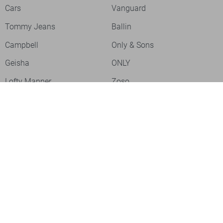
Cars
Vanguard
Tommy Jeans
Ballin
Campbell
Only & Sons
Geisha
ONLY
Lofty Manner
Zoso
Ydence
Vero Moda
Refined Department
Garcia
Sisters Point
Red Button
JDY
Fluresk
Harper & Yve
Object
Meld je aan voor onze nieuwsbrief
Meld je aan voor onze nieuwsbrief en profiteer als eerste van