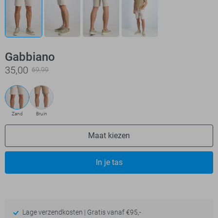
Gabbiano
35,00
69,99
Zand
Bruin
Maat kiezen
In je tas
Lage verzendkosten | Gratis vanaf €95,-