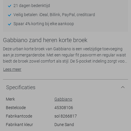
21 dagen bedenktijd
Veilig betalen: iDeal, Billink, PayPal, creditcard
Spaar 4% korting bij elke aankoop
Gabbiano zand heren korte broek
Deze urban korte broek van Gabbiano is een veelzijdige toevoeging
aan je zomergarderobe. Met een regular fit pasvorm en regular waist
biedt de broek zowel comfort als stijl. De 5-pocket indeling zorgt voor
een praktische touch, terwijl de combinatie van 98% katoen en 2%
Lees meer
elastan zorgt voor een aangename stretch en bewegingsvrijheid. De
klassieke beige kleur maakt het eenvoudig om te combineren met
verschillende stijlen.
Specificaties
Met zijn moderne uitstraling is deze Gabbiano korte broek ideaal voor
Merk
Gabbiano
dagelijkse zomerse activiteiten. Of je nu lekker ontspannen in het park
Bestelcode
45308106
wilt hangen of een casual meeting hebt in de stad, deze broek past
Fabrikantcode
sol 8266817
perfect. De subtiele details, zoals de knoop- en ritssluiting, geven het
ontwerp een verfijnde afwerking. Draag het met een luchtig overhemd
Fabrikant kleur
Dune Sand
en sneakers voor een compleet look die zowel stijlvol als comfortabel