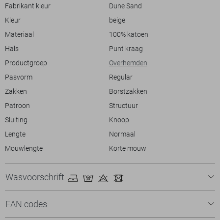
waardoor het zowel bij een stadswandeling als een zomerse
Fabrikant kleur
Dune Sand
barbecue een goede keuze is. Combineer het met een lichte broek of
Kleur
beige
shorts voor een complete zomerse outfit die er zowel stijlvol als
ontspannen uitziet. Dit overhemd belooft een veelzijdig en modieus
Materiaal
100% katoen
item in je garderobe te zijn.
Hals
Punt kraag
Productgroep
Overhemden
Pasvorm
Regular
Zakken
Borstzakken
Patroon
Structuur
Sluiting
Knoop
Lengte
Normaal
Mouwlengte
Korte mouw
Wasvoorschrift
EAN codes