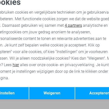
okies
oodzakelijke cookies
Personalisatie cookies
Gabbiano Overhemd
ebruiken cookies en vergelijkbare technieken om je gebruikserva
35,00
69,99
rbeteren. Met functionele cookies zorgen we dat de website goe
nalytische cookies
Marketing cookies
t. Daarnaast gebruiken wij samen met
4 partners
analytische en
etingcookies om jouw gedrag anoniem te analyseren,
Gabbiano polo`s
Gabbiano broeken
Gabbiano korte broeke
sonaliseerde content te tonen en relevante advertenties aan te
n. Je kunt zelf bepalen welke cookies je accepteert. Klik op
pteren" voor alle cookies, of kies "Instellingen" om je voorkeuren
ssen. Wil je alleen noodzakelijke cookies? Kies dan "Weigeren". 
n? Lees
hier
alles over onze cookie- en privacyverklaring. Je kun
oment je instellingen wijzigigen door op de link te klikken onder
gina.
Opslaan
Terug
Instellen
Weigeren
Acceptere