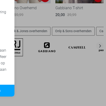
Gabbiano Overhemd
Gabbiano T-shirt
ring
30,00
59,99
20,00
39,99
d
n
Jack & Jones overhemden
Only & Sons overhemden
Cast
 aan
Meer
t op
 aan
n