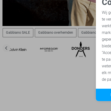
Co
N
Wij g
te ve
A
werk
mark
Gabbiano SALE
Gabbiano overhemden
Gabbiano t-shirts
geper
biede
"Acce
te pa
wete
elk m
de pa