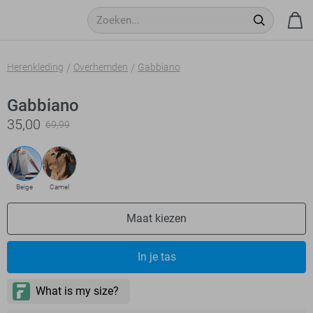
Herenkleding
Overhemden
Gabbiano
Gabbiano
35,00
69,99
Beige
Camel
Maat kiezen
In je tas