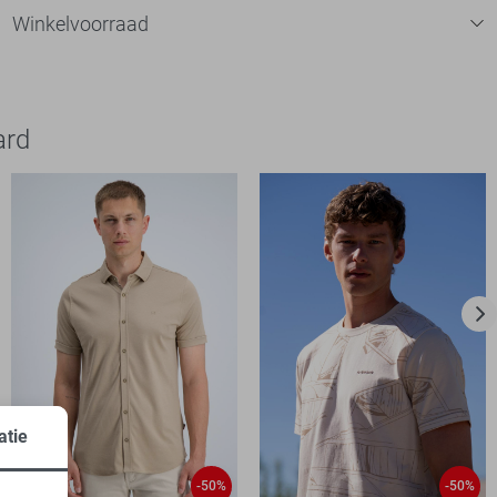
Winkelvoorraad
ard
atie
-50%
-50%