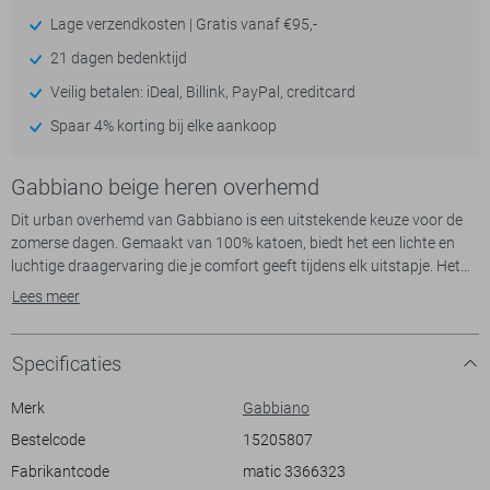
Lage verzendkosten | Gratis vanaf €95,-
21 dagen bedenktijd
Veilig betalen: iDeal, Billink, PayPal, creditcard
Spaar 4% korting bij elke aankoop
Gabbiano beige heren overhemd
Dit urban overhemd van Gabbiano is een uitstekende keuze voor de
zomerse dagen. Gemaakt van 100% katoen, biedt het een lichte en
luchtige draagervaring die je comfort geeft tijdens elk uitstapje. Het
overhemd heeft een mooie, aardse structuur in een neutrale kleur die
Lees meer
moeiteloos te combineren is met andere kledingstukken. Dankzij de
regular fit past het perfect zonder strak te zitten, wat bijdraagt aan
een ontspannen uitstraling. De borstzakken voegen niet alleen een
Specificaties
praktisch element toe, maar ook een subtiele stijl.
Merk
Gabbiano
Met zijn korte mouwen en normale lengte is dit Gabbiano overhemd
Bestelcode
15205807
bijzonder geschikt voor zowel casual als meer formele gelegenheden.
Fabrikantcode
matic 3366323
De knoopsluiting en de puntkraag geven het een tijdloze look,