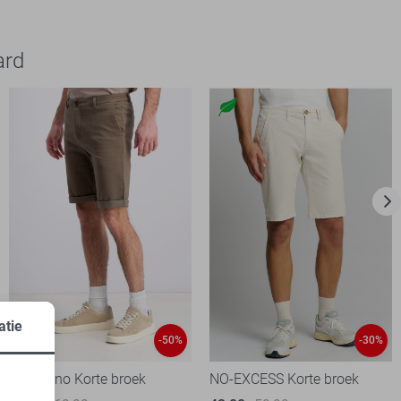
ard
atie
-50%
-30%
Gabbiano Korte broek
NO-EXCESS Korte broek