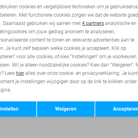
35,00
69,99
ebruiken cookies en vergelijkbare technieken om je gebruikserva
rbeteren. Met functionele cookies zorgen we dat de website goe
nalytische cookies
Marketing cookies
Gabbiano polo`s
Gabbiano broeken
Gabbiano korte broeke
t. Daarnaast gebruiken wij samen met
4 partners
analytische en
etingcookies om jouw gedrag anoniem te analyseren,
sonaliseerde content te tonen en relevante advertenties aan te
n. Je kunt zelf bepalen welke cookies je accepteert. Klik op
pteren" voor alle cookies, of kies "Instellingen" om je voorkeuren
ssen. Wil je alleen noodzakelijke cookies? Kies dan "Weigeren". 
n? Lees
hier
alles over onze cookie- en privacyverklaring. Je kun
oment je instellingen wijzigigen door op de link te klikken onder
gina.
Opslaan
Terug
Instellen
Weigeren
Acceptere