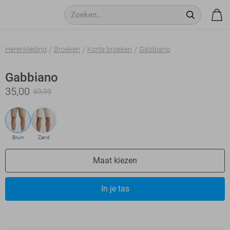
Herenkleding
Broeken
Korte broeken
Gabbiano
Gabbiano
35,00
69,99
Bruin
Zand
Maat kiezen
In je tas