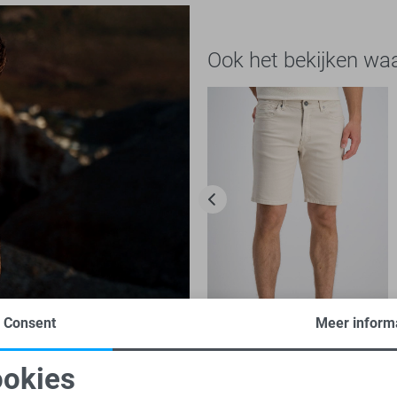
Ook het bekijken wa
Consent
Meer inform
-50%
okies
Gabbiano Korte broek
oodzakelijke cookies
Personalisatie cookies