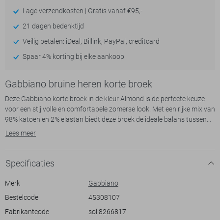
Lage verzendkosten | Gratis vanaf €95,-
21 dagen bedenktijd
Veilig betalen: iDeal, Billink, PayPal, creditcard
Spaar 4% korting bij elke aankoop
Gabbiano bruine heren korte broek
Deze Gabbiano korte broek in de kleur Almond is de perfecte keuze
voor een stijlvolle en comfortabele zomerse look. Met een rijke mix van
98% katoen en 2% elastan biedt deze broek de ideale balans tussen
comfort en flexibiliteit. De regular fit en regular waist zorgen ervoor
Lees meer
dat deze korte broek goed aansluit zonder te strak te zitten. De 5-
pocketstijl geeft het een klassieke uitstraling en biedt voldoende
ruimte voor je essentials. Met een knoop- en ritssluiting is deze broek
Specificaties
praktisch en gemakkelijk te dragen.
De moderne urban stijl van deze korte broek maakt het veelzijdig
Merk
Gabbiano
inzetbaar voor verschillende gelegenheden. Of je nu een dagje naar
Bestelcode
45308107
het strand gaat of een barbecue in de tuin hebt, deze broek is een
Fabrikantcode
sol 8266817
uitstekende match. Combineer hem met een casual T-shirt of een