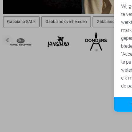
Wij g
te ve
A
Gabbiano SALE
Gabbiano overhemden
Gabbiano t-shirts
werk
mark
geper
biede
"Acce
te pa
wete
elk m
de pa