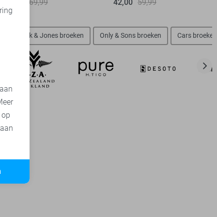
35,00
69,99
42,00
59,99
ring
d
n
Jack & Jones broeken
Only & Sons broeken
Cars broeken
 aan
Meer
t op
 aan
n