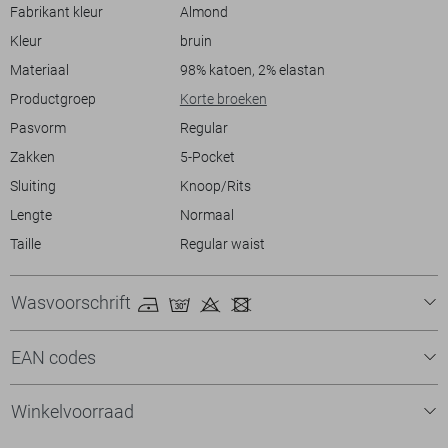
lichte blouse voor een complete look. De subtiele almond kleur is
Fabrikant kleur
Almond
gemakkelijk te combineren met diverse bovenstukken, waardoor je
Kleur
bruin
altijd een frisse en eigentijdse outfit hebt.
Materiaal
98% katoen, 2% elastan
Productgroep
Korte broeken
Pasvorm
Regular
Zakken
5-Pocket
Sluiting
Knoop/Rits
Lengte
Normaal
Taille
Regular waist
Wasvoorschrift
EAN codes
Winkelvoorraad