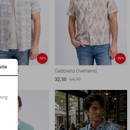
-50%
-50%
atie
Overhemd
Gabbiano Overhemd
99
32,50
64,99
ring
d