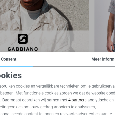
Consent
Meer inform
Gabbiano 
32,50
64,
okies
oodzakelijke cookies
Personalisatie cookies
ebruiken cookies en vergelijkbare technieken om je gebruikserva
rbeteren. Met functionele cookies zorgen we dat de website goe
nalytische cookies
Marketing cookies
t. Daarnaast gebruiken wij samen met
4 partners
analytische en
etingcookies om jouw gedrag anoniem te analyseren,
sonaliseerde content te tonen en relevante advertenties aan te