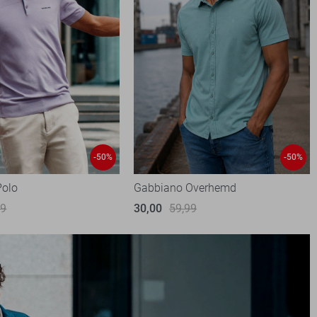
-50%
-50%
Polo
Gabbiano Overhemd
99
30,00
59,99