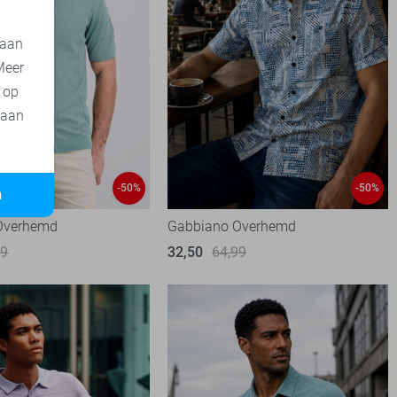
 aan
Meer
t op
 aan
-50%
-50%
n
Overhemd
Gabbiano Overhemd
99
32,50
64,99