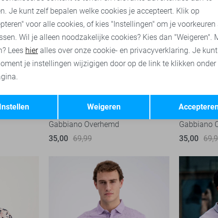
n. Je kunt zelf bepalen welke cookies je accepteert. Klik op
pteren" voor alle cookies, of kies "Instellingen" om je voorkeuren
ssen. Wil je alleen noodzakelijke cookies? Kies dan "Weigeren". 
n? Lees
hier
alles over onze cookie- en privacyverklaring. Je kun
oment je instellingen wijzigigen door op de link te klikken onder
gina.
Opslaan
Terug
-50%
-50%
Instellen
Weigeren
Acceptere
Gabbiano Overhemd
Gabbiano 
35,00
69,99
35,00
69,