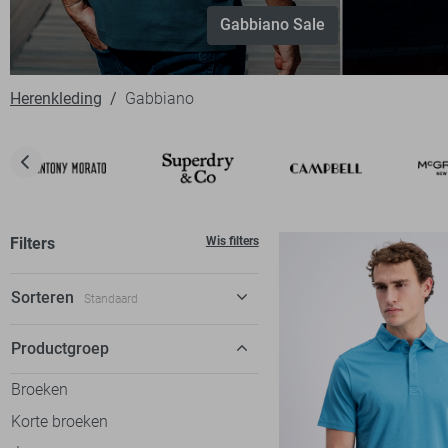
Gabbiano Sale
Herenkleding
Gabbiano
Filters
Wis filters
Sorteren
Standaard
Standaard
Productgroep
€ laag-hoog
Broeken
€ hoog-laag
Korte broeken