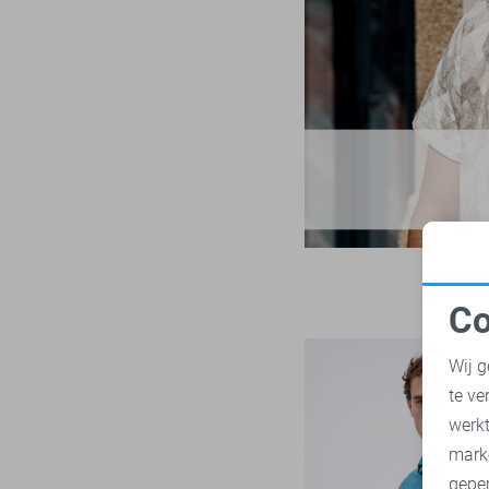
NO-EXCESS
304
33/34
NZA
28
34
Only & Sons
222
34/30
Petrol Industries
115
34/32
Pierre Cardin
29
34/34
PME legend
843
36
Presly & Sun
6
36/30
Pure H. Tico
37
36/32
Pure Path
45
36/34
Co
Red Temple
11
38
N
Replay
3
Wij g
38/32
RJ Bodywear
17
te ve
38/34
A
Sans
30
werk
S
State of Art
mark
184
M
geper
Superdry
111