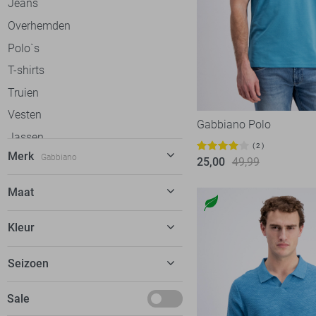
Jeans
Overhemden
Polo`s
T-shirts
Truien
Vesten
Gabbiano Polo
Jassen
2
Merk
Gabbiano
25,00
49,99
Alan Red
12
Maat
Antony Morato
72
28/32
Kleur
Ballin
59
29
Bjorn Borg
13
Beige
Seizoen
29/32
Calvin Klein
53
Blauw
29/34
Basics
Sale
Campbell
38
Bruin
30