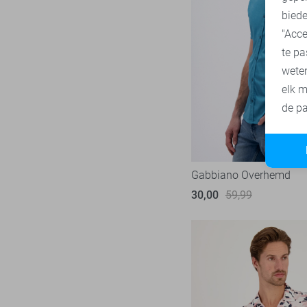
L
biede
Tommy Jeans
74
XL
"Acce
Vanguard
216
te pa
XXL
wete
XXXL
elk m
de pa
Gabbiano Overhemd
30,00
59,99