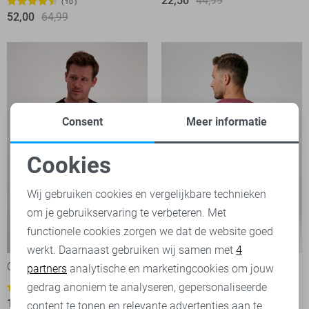
22,50
44,99
10
52,00
64,99
Consent
Meer informatie
Cookies
Noodzakelijke cookies
Wij gebruiken cookies en vergelijkbare technieken
om je gebruikservaring te verbeteren. Met
Personalisatie cookies
functionele cookies zorgen we dat de website goed
-20%
-20%
werkt. Daarnaast gebruiken wij samen met
4
Analytische cookies
Cars T-shirt
Cars T-shirt
partners
analytische en marketingcookies om jouw
23,95
29,99
Marketing cookies
gedrag anoniem te analyseren, gepersonaliseerde
1
19,95
24,99
content te tonen en relevante advertenties aan te