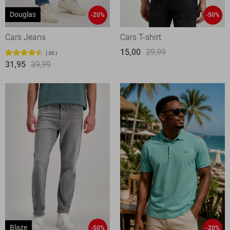
Douglas
-20%
-50%
Cars Jeans
Cars T-shirt
15,00
29,99
30
31,95
39,99
Blaze
-50%
-20%