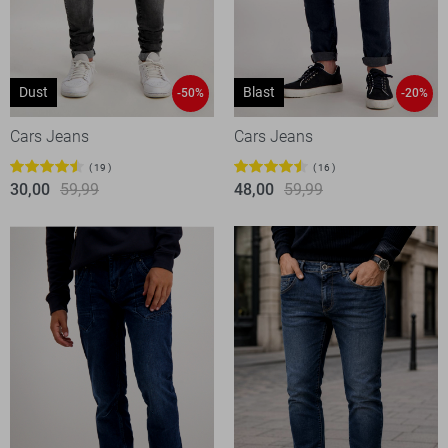
Dust
Blast
-50%
-20%
Cars Jeans
Cars Jeans
19
16
30,00
59,99
48,00
59,99