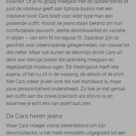
kwaliteit. Of je nu graag meegaat met de laatste trends of
juist de voorkeur geeft aan tijdloze basics met een
creatieve twist: Cars biedt voor ieder type man een
passende outfit. Vooral de jeans staan bekend om hun
comfortabele pasvorm, sterke denimkwaliteit en variatie
in stijlen – van slim fit tot regular fit. Daardoor zijn ze
geschikt voor uiteenlopende gelegenheden, van casual tot
iets netter. Maar ook buiten de denimlijn blinkt Cars uit:
denk aan stevige jassen die jarenlang meegaan en
tegelijkertijd modieus ogen. Elk kledingstuk heeft iets
eigens, of het nu zit in de wassing, de details of de print.
Met Cars creëer je een look die niet standaard is, maar
jouw persoonlijkheid onderstreept. Zo trek je met gemak
een outfit aan die zowel praktisch als stijlvol is, en
waarmee je echt iets van jezelf laat zien.
De Cars heren jeans
Waar Cars vroeger vooral bekendstond om zijn
denimcollectie, is het merk inmiddels uitgegroeid tot een