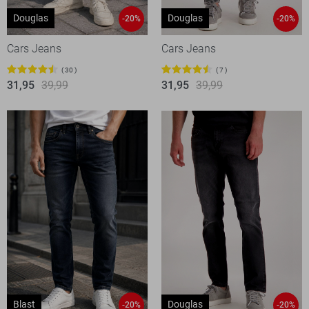
Douglas
Douglas
-20%
-20%
Cars Jeans
Cars Jeans
30
7
31,95
39,99
31,95
39,99
Blast
Douglas
-20%
-20%