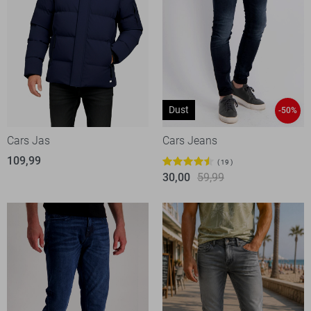
Dust
-50%
Cars Jas
Cars Jeans
109,99
19
30,00
59,99