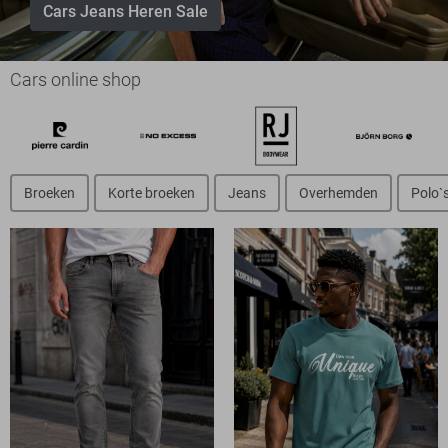
Cars Jeans Heren Sale
Cars online shop
Broeken
Korte broeken
Jeans
Overhemden
Polo`