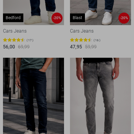
Bedford
Blast
-20%
-20%
Cars Jeans
Cars Jeans
17
16
56,00
69,99
47,95
59,99