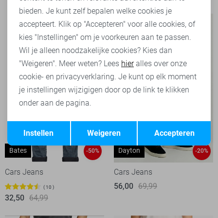
bieden. Je kunt zelf bepalen welke cookies je
accepteert. Klik op "Accepteren" voor alle cookies, of
kies "Instellingen" om je voorkeuren aan te passen.
Wil je alleen noodzakelijke cookies? Kies dan
"Weigeren". Meer weten? Lees
hier
alles over onze
cookie- en privacyverklaring. Je kunt op elk moment
je instellingen wijzigigen door op de link te klikken
onder aan de pagina.
Opslaan
Terug
Instellen
Weigeren
Accepteren
Bates
Dayton
-50%
-20%
Cars Jeans
Cars Jeans
56,00
69,99
10
32,50
64,99