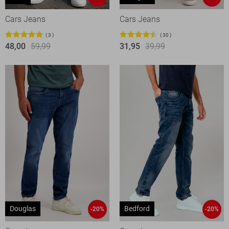
Cars Jeans
Cars Jeans
3
30
48,00
59,99
31,95
39,99
Douglas
Bedford
-20%
-20%