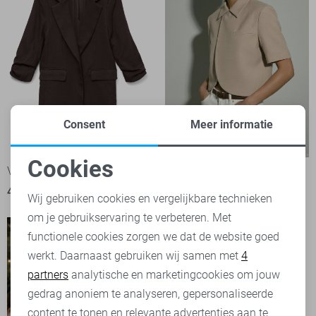
Consent
Meer informatie
Cookies
Vero Moda Blazer
Hypedrop Blazer
Noodzakelijke cookies
49,99
89,99
Wij gebruiken cookies en vergelijkbare technieken
om je gebruikservaring te verbeteren. Met
Personalisatie cookies
functionele cookies zorgen we dat de website goed
werkt. Daarnaast gebruiken wij samen met
4
Analytische cookies
partners
analytische en marketingcookies om jouw
Marketing cookies
gedrag anoniem te analyseren, gepersonaliseerde
content te tonen en relevante advertenties aan te