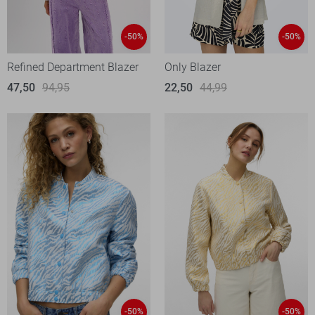
-50%
-50%
Refined Department Blazer
Only Blazer
47,50
94,95
22,50
44,99
-50%
-50%