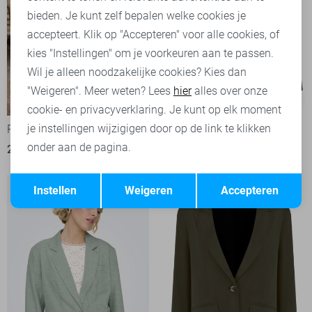
bieden. Je kunt zelf bepalen welke cookies je
accepteert. Klik op "Accepteren" voor alle cookies, of
kies "Instellingen" om je voorkeuren aan te passen.
Wil je alleen noodzakelijke cookies? Kies dan
"Weigeren". Meer weten? Lees
hier
alles over onze
-50%
-20%
cookie- en privacyverklaring. Je kunt op elk moment
je instellingen wijzigigen door op de link te klikken
Pieces Blazer
Vila Blazer
onder aan de pagina.
27,50
54,99
39,95
49,99
Opslaan
Terug
Instellen
Weigeren
Accepteren