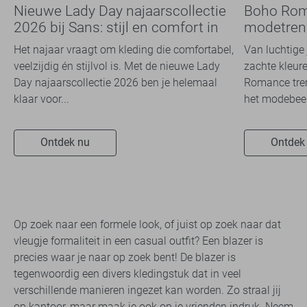
Nieuwe Lady Day najaarscollectie
Boho Rom
2026 bij Sans: stijl en comfort in
modetrend
travelkwaliteit
overal zie
Het najaar vraagt om kleding die comfortabel,
Van luchtige 
veelzijdig én stijlvol is. Met de nieuwe Lady
zachte kleure
Day najaarscollectie 2026 ben je helemaal
Romance tren
klaar voor...
het modebeel
Ontdek nu
Ontdek
Op zoek naar een formele look, of juist op zoek naar dat
vleugje formaliteit in een casual outfit? Een blazer is
precies waar je naar op zoek bent! De blazer is
tegenwoordig een divers kledingstuk dat in veel
verschillende manieren ingezet kan worden. Zo straal jij
op kantoor, maar maak je ook op je vrienden indruk. Neem