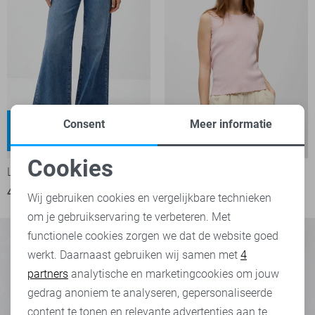
Weyna
Consent
Meer informatie
High waist
-50%
-50%
Cookies
LTB Jeans
Object Top
Noodzakelijke cookies
40,00
79,95
15,00
29,99
Wij gebruiken cookies en vergelijkbare technieken
om je gebruikservaring te verbeteren. Met
Personalisatie cookies
functionele cookies zorgen we dat de website goed
werkt. Daarnaast gebruiken wij samen met
4
Analytische cookies
partners
analytische en marketingcookies om jouw
Marketing cookies
gedrag anoniem te analyseren, gepersonaliseerde
content te tonen en relevante advertenties aan te