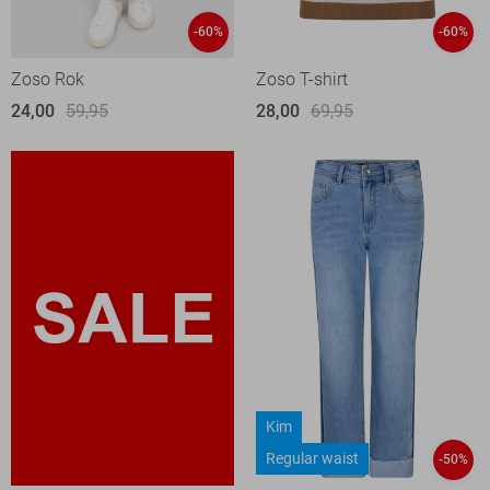
-60%
-60%
Zoso Rok
Zoso T-shirt
24,00
59,95
28,00
69,95
Kim
Regular waist
-50%