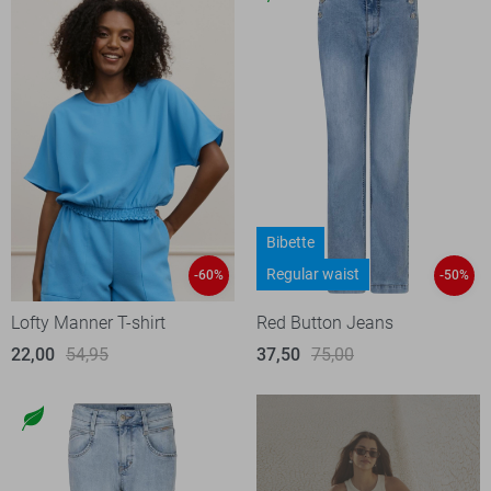
Bibette
Regular waist
-60%
-50%
Lofty Manner T-shirt
Red Button Jeans
22,00
54,95
37,50
75,00