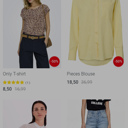
-50%
-50%
Only T-shirt
Pieces Blouse
18,50
36,99
1
8,50
16,99