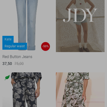
Kate
Regular waist
-50%
Red Button Jeans
37,50
75,00