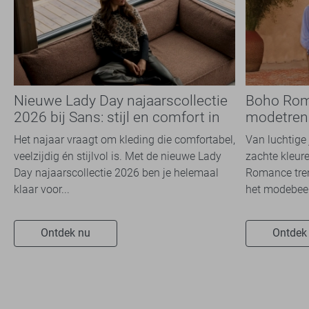
Nieuwe Lady Day najaarscollectie
Boho Rom
2026 bij Sans: stijl en comfort in
modetrend
travelkwaliteit
overal zie
Het najaar vraagt om kleding die comfortabel,
Van luchtige 
veelzijdig én stijlvol is. Met de nieuwe Lady
zachte kleure
Day najaarscollectie 2026 ben je helemaal
Romance tren
klaar voor...
het modebeel
Ontdek nu
Ontdek