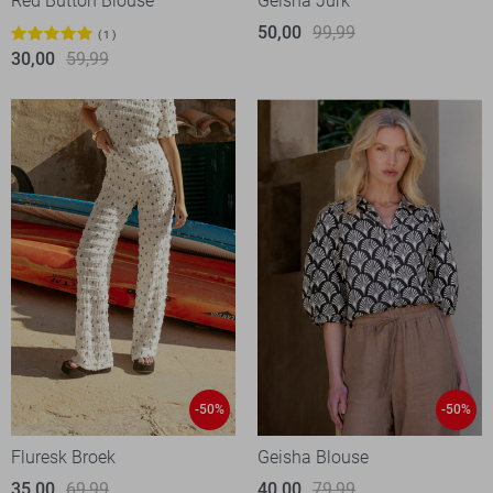
Red Button Blouse
Geisha Jurk
50,00
99,99
1
30,00
59,99
-50%
-50%
Fluresk Broek
Geisha Blouse
35,00
69,99
40,00
79,99