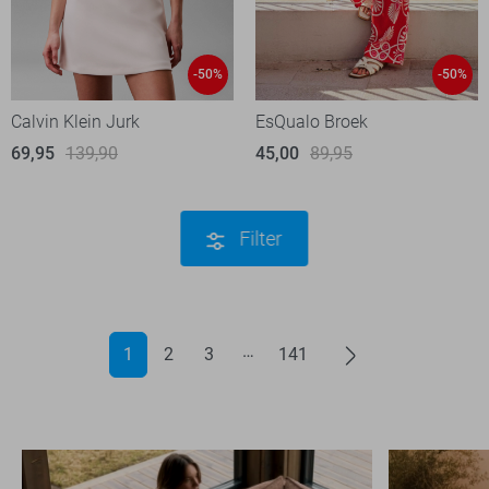
-50%
-50%
Calvin Klein Jurk
EsQualo Broek
69,95
139,90
45,00
89,95
Filter
1
2
3
141