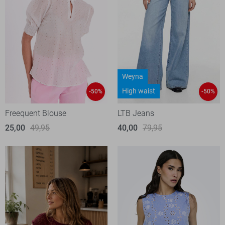
Weyna
High waist
-50%
-50%
Freequent Blouse
LTB Jeans
25,00
49,95
40,00
79,95