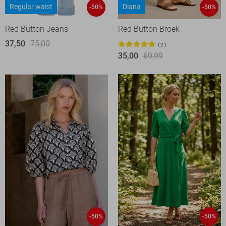
Regular waist
Diana
-50%
-50%
Red Button Jeans
Red Button Broek
37,50
75,00
2
35,00
69,99
-50%
-50%