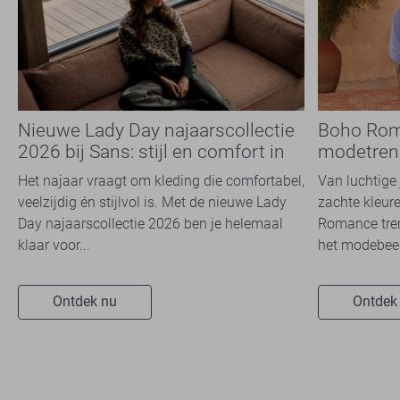
Nieuwe Lady Day najaarscollectie
Boho Rom
2026 bij Sans: stijl en comfort in
modetrend
travelkwaliteit
overal zie
Het najaar vraagt om kleding die comfortabel,
Van luchtige 
veelzijdig én stijlvol is. Met de nieuwe Lady
zachte kleure
Day najaarscollectie 2026 ben je helemaal
Romance tren
klaar voor...
het modebeel
Ontdek nu
Ontdek