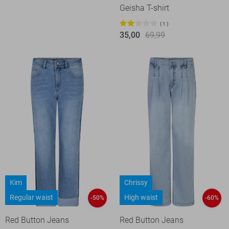
Geisha T-shirt
1
35,00
69,99
Kim
Chrissy
Regular waist
High waist
-50%
-60%
Red Button Jeans
Red Button Jeans