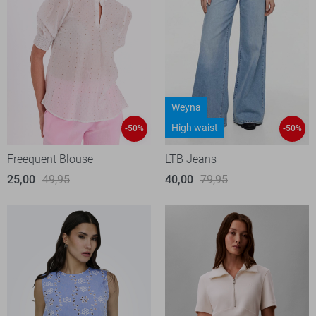
Weyna
High waist
-50%
-50%
Freequent Blouse
LTB Jeans
25,00
49,95
40,00
79,95