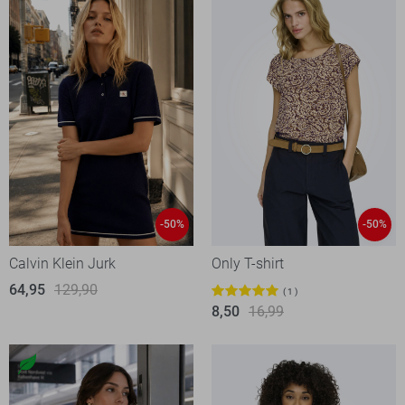
-50%
-50%
Calvin Klein Jurk
Only T-shirt
64,95
129,90
1
8,50
16,99