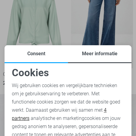
Weyna
Consent
Meer informatie
High waist
-50%
-50%
Cookies
C&S The Label Blouse
LTB Jeans
Noodzakelijke cookies
25,00
49,99
40,00
79,95
Wij gebruiken cookies en vergelijkbare technieken
om je gebruikservaring te verbeteren. Met
Personalisatie cookies
functionele cookies zorgen we dat de website goed
werkt. Daarnaast gebruiken wij samen met
4
Analytische cookies
partners
analytische en marketingcookies om jouw
Marketing cookies
gedrag anoniem te analyseren, gepersonaliseerde
content te tonen en relevante advertenties aan te