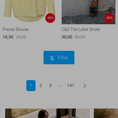
-50%
-50%
Pieces Blouse
C&S The Label Broek
18,50
36,99
30,00
59,99
Filter
1
2
3
141