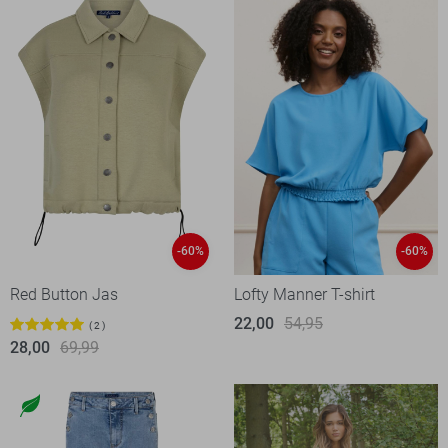
-60%
-60%
Red Button Jas
Lofty Manner T-shirt
22,00
54,95
2
28,00
69,99