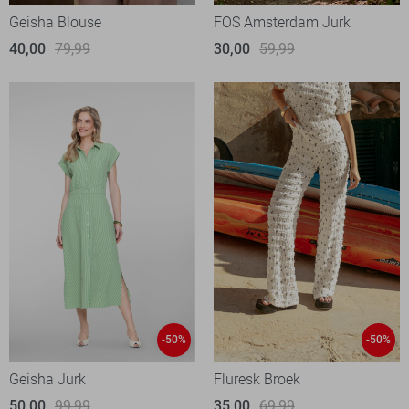
Geisha Blouse
FOS Amsterdam Jurk
40,00
79,99
30,00
59,99
-50%
-50%
Geisha Jurk
Fluresk Broek
50,00
99,99
35,00
69,99