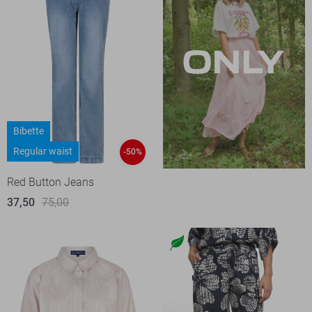
Bibette
Regular waist
-50%
Red Button Jeans
37,50
75,00