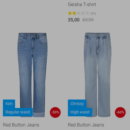
Geisha T-shirt
1
35,00
69,99
Kim
Chrissy
Regular waist
High waist
-50%
-60%
Red Button Jeans
Red Button Jeans