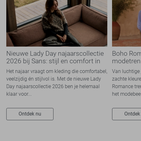
Nieuwe Lady Day najaarscollectie
Boho Rom
2026 bij Sans: stijl en comfort in
modetrend
travelkwaliteit
overal zie
Het najaar vraagt om kleding die comfortabel,
Van luchtige 
veelzijdig én stijlvol is. Met de nieuwe Lady
zachte kleure
Day najaarscollectie 2026 ben je helemaal
Romance tren
klaar voor...
het modebeel
Ontdek nu
Ontdek