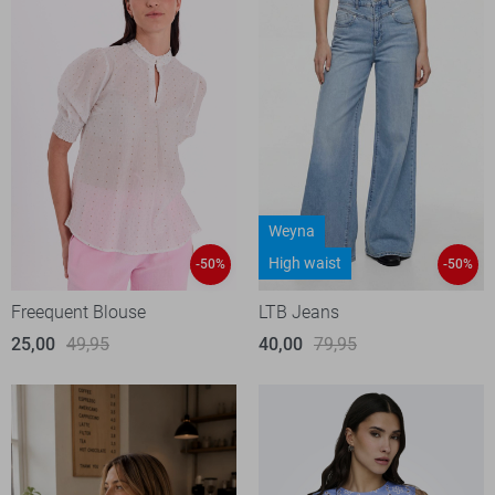
Weyna
High waist
-50%
-50%
Freequent Blouse
LTB Jeans
25,00
49,95
40,00
79,95