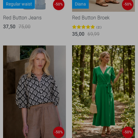
Regular waist
Diana
-50%
-50%
Red Button Jeans
Red Button Broek
37,50
75,00
2
35,00
69,99
-50%
-50%