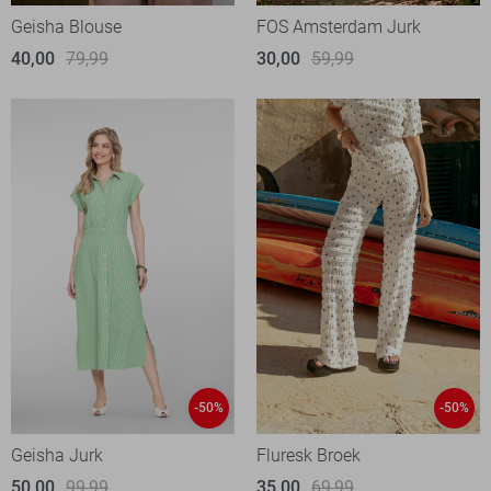
Geisha Blouse
FOS Amsterdam Jurk
40,00
79,99
30,00
59,99
-50%
-50%
Geisha Jurk
Fluresk Broek
50,00
99,99
35,00
69,99