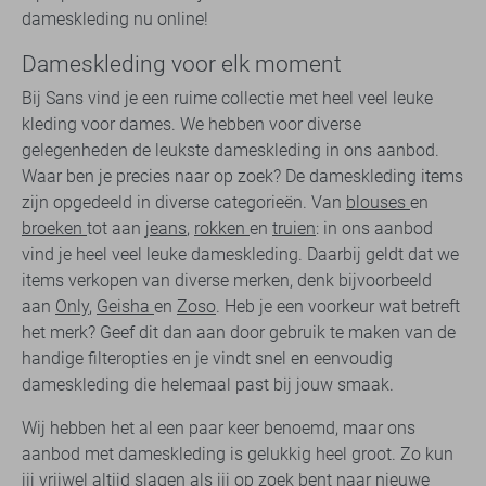
dameskleding nu online!
Dameskleding voor elk moment
Bij Sans vind je een ruime collectie met heel veel leuke
kleding voor dames. We hebben voor diverse
gelegenheden de leukste dameskleding in ons aanbod.
Waar ben je precies naar op zoek? De dameskleding items
zijn opgedeeld in diverse categorieën. Van
blouses
en
broeken
tot aan
jeans
,
rokken
en
truien
: in ons aanbod
vind je heel veel leuke dameskleding. Daarbij geldt dat we
items verkopen van diverse merken, denk bijvoorbeeld
aan
Only
,
Geisha
en
Zoso
. Heb je een voorkeur wat betreft
het merk? Geef dit dan aan door gebruik te maken van de
handige filteropties en je vindt snel en eenvoudig
dameskleding die helemaal past bij jouw smaak.
Wij hebben het al een paar keer benoemd, maar ons
aanbod met dameskleding is gelukkig heel groot. Zo kun
jij vrijwel altijd slagen als jij op zoek bent naar
nieuwe