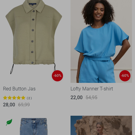
-60%
-60%
Red Button Jas
Lofty Manner T-shirt
22,00
54,95
2
28,00
69,99