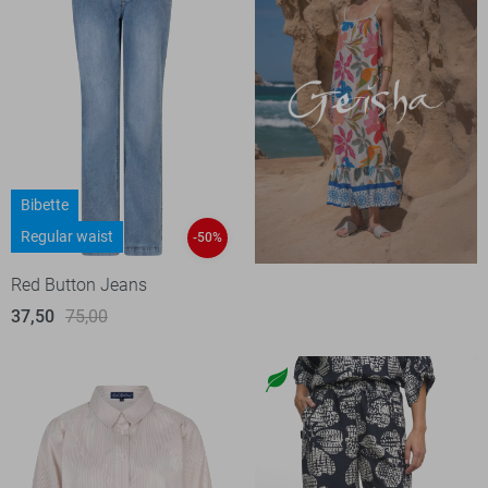
Bibette
Regular waist
-50%
Red Button Jeans
37,50
75,00