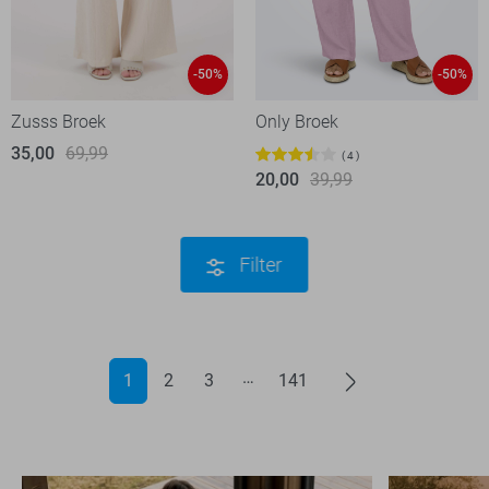
-50%
-50%
Zusss Broek
Only Broek
35,00
69,99
4
20,00
39,99
Filter
1
2
3
141