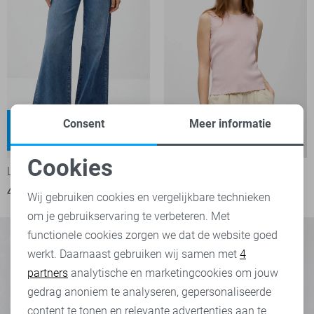
Weyna
Consent
Meer informatie
High waist
-50%
-50%
Cookies
LTB Jeans
Object Top
Noodzakelijke cookies
40,00
79,95
15,00
29,99
Wij gebruiken cookies en vergelijkbare technieken
om je gebruikservaring te verbeteren. Met
Personalisatie cookies
functionele cookies zorgen we dat de website goed
werkt. Daarnaast gebruiken wij samen met
4
Analytische cookies
partners
analytische en marketingcookies om jouw
Marketing cookies
gedrag anoniem te analyseren, gepersonaliseerde
content te tonen en relevante advertenties aan te