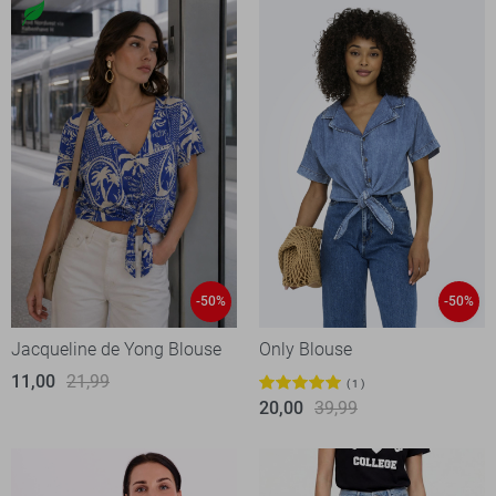
-50%
-50%
Jacqueline de Yong Blouse
Only Blouse
11,00
21,99
1
20,00
39,99