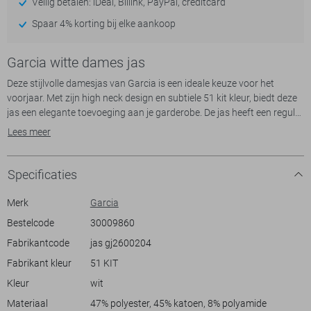
Veilig betalen: iDeal, Billink, PayPal, creditcard
Spaar 4% korting bij elke aankoop
Garcia witte dames jas
Deze stijlvolle damesjas van Garcia is een ideale keuze voor het
voorjaar. Met zijn high neck design en subtiele 51 kit kleur, biedt deze
jas een elegante toevoeging aan je garderobe. De jas heeft een regular
fit, waardoor hij comfortabel zit en toch een moderne uitstraling
Lees meer
behoudt. De combinatie van knoop- en ritssluiting zorgt voor
veelzijdigheid en gemak, terwijl de lange mouwen en steekzakken
bijdragen aan het algehele praktische ontwerp.
Specificaties
Gemaakt van polyester voering, is deze korte jas niet alleen stijlvol,
maar ook functioneel. Perfect voor casual uitstapjes, of je nu een
Merk
Garcia
dagje de stad in gaat of een wandeling maakt in het park. De jas is
Bestelcode
30009860
makkelijk te combineren met een jeans voor een relaxte look, en
Fabrikantcode
jas gj2600204
dankzij de hoogwaardige materialen blijft hij seizoen na seizoen mooi.
Fabrikant kleur
51 KIT
Meer informatie:
Kleur
wit
De totale lengte is 54 cm bij maat S.
Materiaal
47% polyester, 45% katoen, 8% polyamide