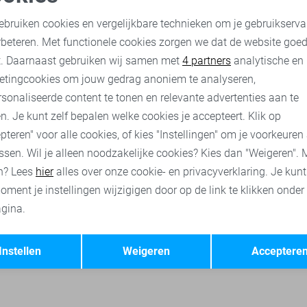
Nukus Jas
oodzakelijke cookies
Personalisatie cookies
74,95
149,95
ebruiken cookies en vergelijkbare technieken om je gebruikserva
rbeteren. Met functionele cookies zorgen we dat de website goe
nalytische cookies
Marketing cookies
t. Daarnaast gebruiken wij samen met
4 partners
analytische en
cia jeans
Garcia truien
Garcia broeken
Garcia tops
Ga
etingcookies om jouw gedrag anoniem te analyseren,
sonaliseerde content te tonen en relevante advertenties aan te
n. Je kunt zelf bepalen welke cookies je accepteert. Klik op
pteren" voor alle cookies, of kies "Instellingen" om je voorkeuren
ssen. Wil je alleen noodzakelijke cookies? Kies dan "Weigeren". 
n? Lees
hier
alles over onze cookie- en privacyverklaring. Je kun
oment je instellingen wijzigigen door op de link te klikken onder
gina.
Opslaan
Terug
Instellen
Weigeren
Acceptere