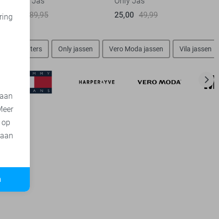
Ydence Jas
Only Jas
45,00
89,95
25,00
49,99
ring
d
rcia sweaters
Only jassen
Vero Moda jassen
Vila jassen
 aan
Meer
t op
 aan
n