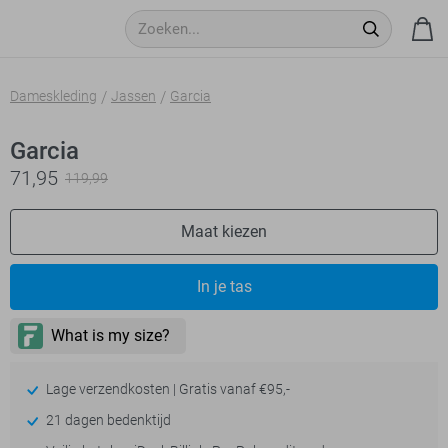
Dameskleding
Jassen
Garcia
Garcia
71,95
119,99
Maat kiezen
In je tas
Lage verzendkosten | Gratis vanaf €95,-
21 dagen bedenktijd