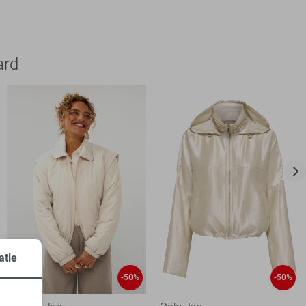
ard
atie
-50%
-50%