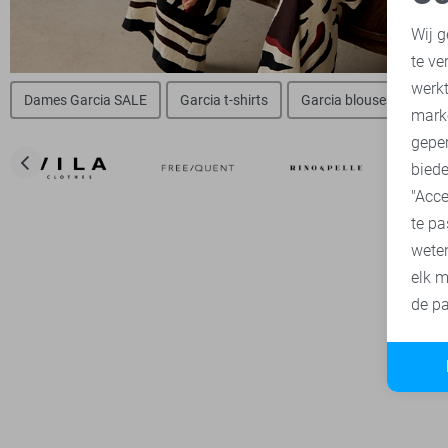
N
Wij g
te ve
A
werk
Dames Garcia SALE
Garcia t-shirts
Garcia blouses
Gar
mark
geper
biede
"Acce
te pa
wete
elk m
de pa