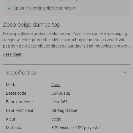
Spaar 4% korting bij elke aankoop
Zoso beige dames top
Deze opvallende grafische blouse van Zoso is een unieke toevoeging
aan jouw lente garderobe. Met een prachtig geometrisch zwart-wit
patroon trekt deze blouse direct de aandacht. Het mouwloze ontwerp
en de ronde hals geven het een luchtige uitstraling, ideaal voor
Lees meer
wanneer de dagen warmer worden. De regular fit zorgt voor een
comfortabele pasvorm die bij diverse lichaamstypes goed staat en
het viscose en polyester materiaal voelt zacht aan op de huid.
Specificaties
De Zoso blouse is perfect voor casual gelegenheden, maar kan ook
Merk
Zoso
uitstekend gecombineerd worden voor een meer formele look. Draag
Bestelcode
55400182
het met een lichte jeans voor een ontspannen dagje uit, of combineer
Fabrikantcode
fleur 261
het met een strak zwart rokje voor een stijlvolle lunchafspraak.
Dankzij de normale lengte valt de blouse mooi op de heupen, terwijl de
Fabrikant kleur
Kit/Night Blue
opvallende print een speelse en moderne twist geeft aan je outfit. Of je
Kleur
beige
nu een weekendje weg gaat of een middagje gaat shoppen, deze
blouse biedt de juiste mix van stijl en comfort.
Materiaal
87% viscose, 13% polyester