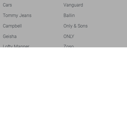
Cars
Vanguard
Tommy Jeans
Ballin
Campbell
Only & Sons
Geisha
ONLY
Lofty Manner
Zoso
Ydence
Vero Moda
Refined Department
Garcia
Sisters Point
Red Button
JDY
Fluresk
Harper & Yve
Object
Meld je aan voor onze nieuwsbrief
Meld je aan voor onze nieuwsbrief en profiteer als eerste van