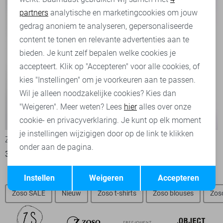
partners
analytische en marketingcookies om jouw
Marketing cookies
gedrag anoniem te analyseren, gepersonaliseerde
content te tonen en relevante advertenties aan te
bieden. Je kunt zelf bepalen welke cookies je
accepteert. Klik op "Accepteren" voor alle cookies, of
kies "Instellingen" om je voorkeuren aan te passen.
Wil je alleen noodzakelijke cookies? Kies dan
"Weigeren". Meer weten? Lees
hier
alles over onze
-50%
-50%
cookie- en privacyverklaring. Je kunt op elk moment
je instellingen wijzigigen door op de link te klikken
Zoso Blouse
Zoso Trui
onder aan de pagina.
35,00
69,95
35,00
69,95
Opslaan
Terug
Instellen
Weigeren
Accepteren
Zoso SALE
Nieuw
Zoso t-shirts
Zoso blouses
Zos