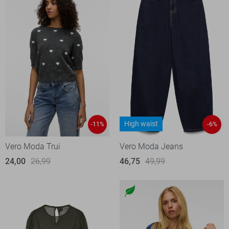
High waist
-11%
-6%
Vero Moda Trui
Vero Moda Jeans
24,00
26,99
46,75
49,99