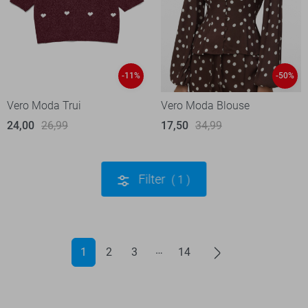
-11%
-50%
Vero Moda Trui
Vero Moda Blouse
24,00
26,99
17,50
34,99
Filter
1
1
2
3
14