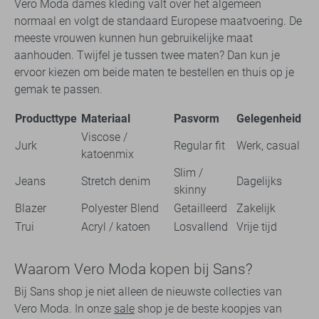
Vero Moda dames kleding valt over het algemeen
normaal en volgt de standaard Europese maatvoering. De
meeste vrouwen kunnen hun gebruikelijke maat
aanhouden. Twijfel je tussen twee maten? Dan kun je
ervoor kiezen om beide maten te bestellen en thuis op je
gemak te passen.
Producttype
Materiaal
Pasvorm
Gelegenheid
Viscose /
Jurk
Regular fit
Werk, casual
katoenmix
Slim /
Jeans
Stretch denim
Dagelijks
skinny
Blazer
Polyester Blend
Getailleerd
Zakelijk
Trui
Acryl / katoen
Losvallend
Vrije tijd
Waarom Vero Moda kopen bij Sans?
Bij Sans shop je niet alleen de nieuwste collecties van
Vero Moda. In onze
sale
shop je de beste koopjes van