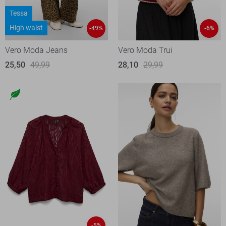
Tessa
High waist
-49%
-6%
Vero Moda Jeans
Vero Moda Trui
25,50
49,99
28,10
29,99
-5%