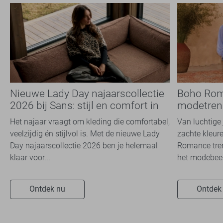
Nieuwe Lady Day najaarscollectie
Boho Rom
2026 bij Sans: stijl en comfort in
modetrend
travelkwaliteit
overal zie
Het najaar vraagt om kleding die comfortabel,
Van luchtige 
veelzijdig én stijlvol is. Met de nieuwe Lady
zachte kleure
Day najaarscollectie 2026 ben je helemaal
Romance tren
klaar voor...
het modebeel
Ontdek nu
Ontdek