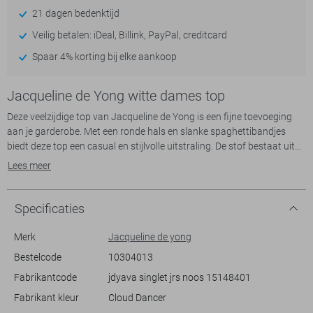
21 dagen bedenktijd
Veilig betalen: iDeal, Billink, PayPal, creditcard
Spaar 4% korting bij elke aankoop
Jacqueline de Yong witte dames top
Deze veelzijdige top van Jacqueline de Yong is een fijne toevoeging
aan je garderobe. Met een ronde hals en slanke spaghettibandjes
biedt deze top een casual en stijlvolle uitstraling. De stof bestaat uit
95% katoen en 5% elastaan, wat zorgt voor een zacht en comfortabel
Lees meer
gevoel op de huid. De "cloud dancer" kleur maakt het eenvoudig te
combineren met verschillende outfits, of je nu gaat voor een relaxte
look met jeans of een meer geklede uitstraling met een rok.
Specificaties
De slim fit pasvorm accentueert op subtiele wijze je figuur, terwijl de
Merk
Jacqueline de yong
normale lengte voor een tijdloze look zorgt. Ideaal voor dagelijkse
Bestelcode
10304013
activiteiten of een informele bijeenkomst. Dankzij het luchtige
Fabrikantcode
jdyava singlet jrs noos 15148401
ontwerp is deze top een perfecte keuze voor warme dagen als
basislaag, maar hij kan ook gemakkelijk gebruikt worden onder een
Fabrikant kleur
Cloud Dancer
jasje in koelere seizoenen. Het is een veelzijdig kledingstuk dat je niet