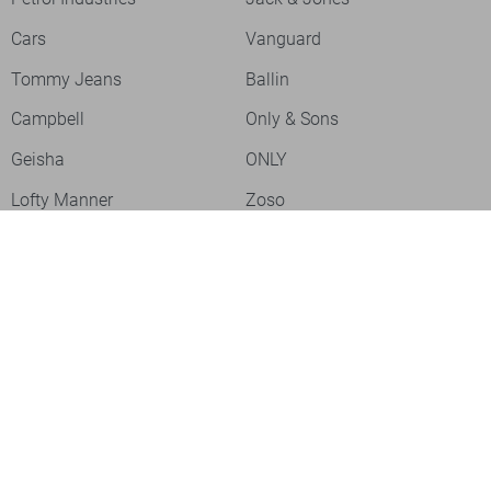
Cars
Vanguard
Tommy Jeans
Ballin
Campbell
Only & Sons
Geisha
ONLY
Lofty Manner
Zoso
Ydence
Vero Moda
Refined Department
Garcia
Sisters Point
Red Button
JDY
Fluresk
Harper & Yve
Object
Meld je aan voor onze nieuwsbrief