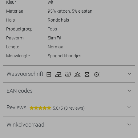
Kleur
wit
mag missen, geschikt voor elke gelegenheid.
Materiaal
95% katoen, 5% elastan
Hals
Ronde hals
Productgroep
Tops
Pasvorm
Slim Fit
Lengte
Normaal
Mouwlengte
Spaghettibandjes
Wasvoorschrift
EAN codes
Reviews
5.0/5
(3 reviews)
Winkelvoorraad