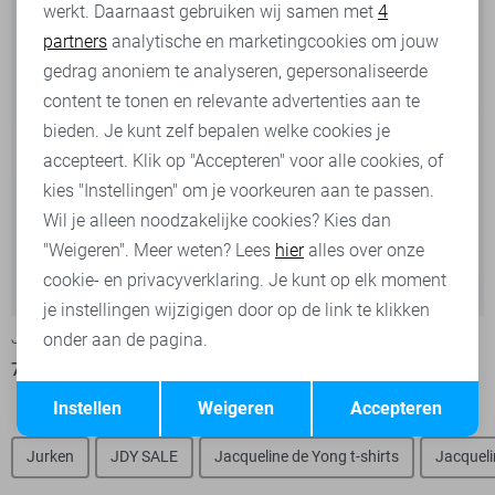
werkt. Daarnaast gebruiken wij samen met
4
Analytische cookies
partners
analytische en marketingcookies om jouw
Marketing cookies
gedrag anoniem te analyseren, gepersonaliseerde
content te tonen en relevante advertenties aan te
bieden. Je kunt zelf bepalen welke cookies je
accepteert. Klik op "Accepteren" voor alle cookies, of
kies "Instellingen" om je voorkeuren aan te passen.
Wil je alleen noodzakelijke cookies? Kies dan
"Weigeren". Meer weten? Lees
hier
alles over onze
cookie- en privacyverklaring. Je kunt op elk moment
-20%
-20%
je instellingen wijzigigen door op de link te klikken
Jacqueline de Yong Top
Jacqueline de Yong Top
onder aan de pagina.
7,95
9,99
7,95
9,99
Opslaan
Terug
Instellen
Weigeren
Accepteren
Jurken
JDY SALE
Jacqueline de Yong t-shirts
Jacqueli