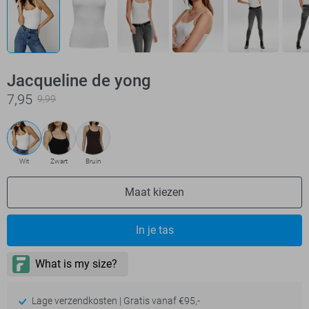
Jacqueline de yong
7,95
9,99
Wit
Zwart
Bruin
Maat kiezen
In je tas
Lage verzendkosten | Gratis vanaf €95,-