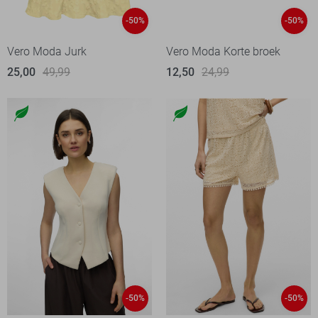
-50%
-50%
Vero Moda Jurk
Vero Moda Korte broek
25,00
49,99
12,50
24,99
-50%
-50%