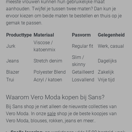
meeste vrouwen kunnen hun gebruikelijke maat
aanhouden. Twijfel je tussen twee maten? Dan kun je
ervoor kiezen om beide maten te bestellen en thuis op je
gemak te passen.
Producttype
Materiaal
Pasvorm
Gelegenheid
Viscose /
Jurk
Regular fit
Werk, casual
katoenmix
Slim /
Jeans
Stretch denim
Dagelijks
skinny
Blazer
Polyester Blend
Getailleerd
Zakelijk
Trui
Acryl / katoen
Losvallend
Vrije tijd
Waarom Vero Moda kopen bij Sans?
Bij Sans shop je niet alleen de nieuwste collecties van
Vero Moda. In onze
sale
shop je de beste koopjes van
Vero Moda, blouses, rokken, jeans en meer..