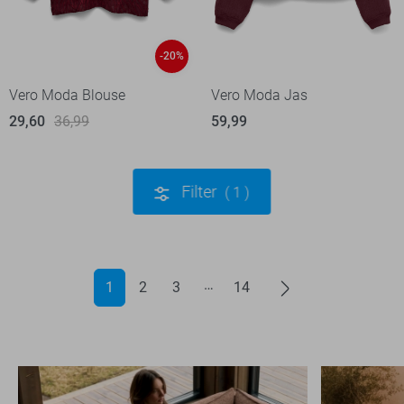
-20%
Vero Moda Blouse
Vero Moda Jas
29,60
36,99
59,99
Filter
1
1
2
3
14