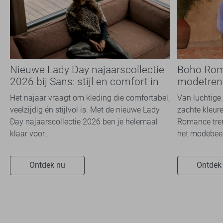
Nieuwe Lady Day najaarscollectie
Boho Rom
2026 bij Sans: stijl en comfort in
modetrend
travelkwaliteit
overal zie
Het najaar vraagt om kleding die comfortabel,
Van luchtige 
veelzijdig én stijlvol is. Met de nieuwe Lady
zachte kleure
Day najaarscollectie 2026 ben je helemaal
Romance tren
klaar voor...
het modebeel
Ontdek nu
Ontdek