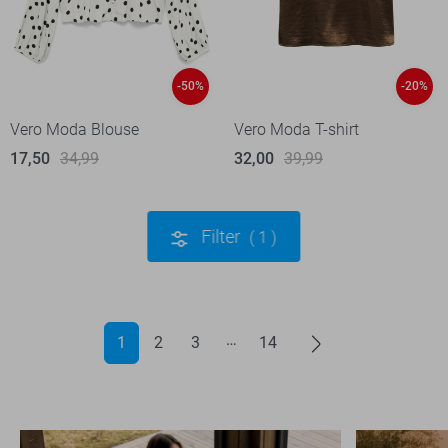
-50%
-20%
Vero Moda Blouse
Vero Moda T-shirt
17,50
34,99
32,00
39,99
Filter
1
1
2
3
14