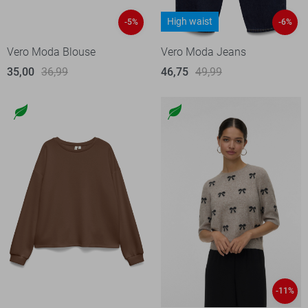
High waist
-5%
-6%
Vero Moda Blouse
Vero Moda Jeans
35,00
36,99
46,75
49,99
-11%