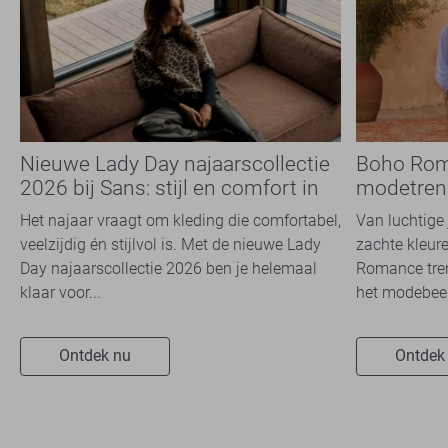
Nieuwe Lady Day najaarscollectie
Boho Rom
2026 bij Sans: stijl en comfort in
modetrend
travelkwaliteit
overal zie
Het najaar vraagt om kleding die comfortabel,
Van luchtige 
veelzijdig én stijlvol is. Met de nieuwe Lady
zachte kleure
Day najaarscollectie 2026 ben je helemaal
Romance tren
klaar voor...
het modebeel
Ontdek nu
Ontdek