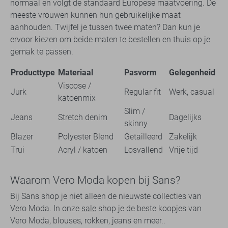
normaal en volgt de standaard Europese maatvoering. De
meeste vrouwen kunnen hun gebruikelijke maat
aanhouden. Twijfel je tussen twee maten? Dan kun je
ervoor kiezen om beide maten te bestellen en thuis op je
gemak te passen.
Producttype
Materiaal
Pasvorm
Gelegenheid
Viscose /
Jurk
Regular fit
Werk, casual
katoenmix
Slim /
Jeans
Stretch denim
Dagelijks
skinny
Blazer
Polyester Blend
Getailleerd
Zakelijk
Trui
Acryl / katoen
Losvallend
Vrije tijd
Waarom Vero Moda kopen bij Sans?
Bij Sans shop je niet alleen de nieuwste collecties van
Vero Moda. In onze
sale
shop je de beste koopjes van
Vero Moda, blouses, rokken, jeans en meer..