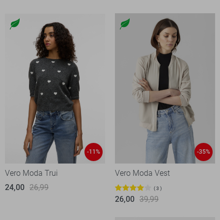
-11%
-35%
Vero Moda Trui
Vero Moda Vest
24,00
26,99
3
26,00
39,99