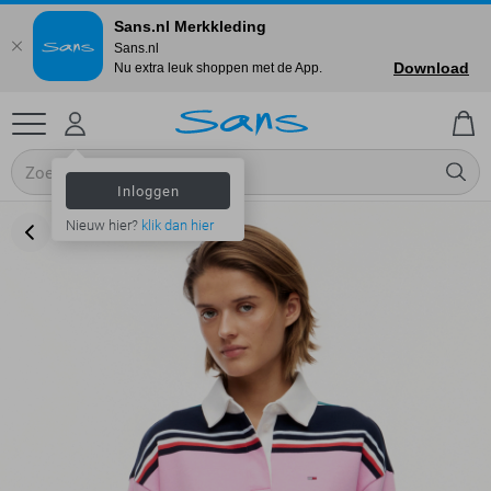
Sans.nl Merkkleding
Sans.nl
Download
Nu extra leuk shoppen met de App.
Inloggen
Nieuw hier?
klik dan hier