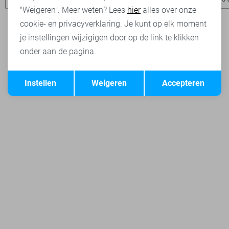
"Weigeren". Meer weten? Lees
hier
alles over onze
cookie- en privacyverklaring. Je kunt op elk moment
je instellingen wijzigigen door op de link te klikken
onder aan de pagina.
Opslaan
Terug
Instellen
Weigeren
Accepteren