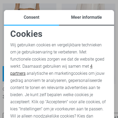
Consent
Meer informatie
Cookies
Noodzakelijke cookies
Wij gebruiken cookies en vergelijkbare technieken
om je gebruikservaring te verbeteren. Met
Personalisatie cookies
functionele cookies zorgen we dat de website goed
werkt. Daarnaast gebruiken wij samen met
4
Analytische cookies
Juicy
Blush
partners
analytische en marketingcookies om jouw
High waist
Regular waist
-20%
-30%
Marketing cookies
gedrag anoniem te analyseren, gepersonaliseerde
content te tonen en relevante advertenties aan te
Only Jeans
Only Jeans
bieden. Je kunt zelf bepalen welke cookies je
39,95
49,99
35,00
49,99
accepteert. Klik op "Accepteren" voor alle cookies, of
kies "Instellingen" om je voorkeuren aan te passen.
Wil je alleen noodzakelijke cookies? Kies dan
Tommy Jeans jassen
Tommy Jeans t-shirts
Tommy Jeans t