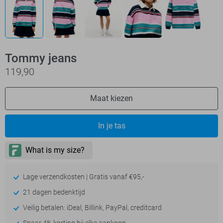
Tommy jeans
119,90
Maat kiezen
In je tas
Lage verzendkosten | Gratis vanaf €95,-
21 dagen bedenktijd
Veilig betalen: iDeal, Billink, PayPal, creditcard
Spaar 4% korting bij elke aankoop