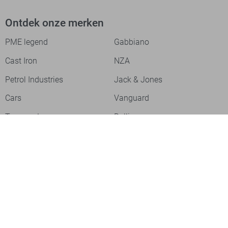
Ontdek onze merken
PME legend
Gabbiano
Cast Iron
NZA
Petrol Industries
Jack & Jones
Cars
Vanguard
Tommy Jeans
Ballin
Campbell
Only & Sons
Geisha
ONLY
Lofty Manner
Zoso
Ydence
Vero Moda
Refined Department
Garcia