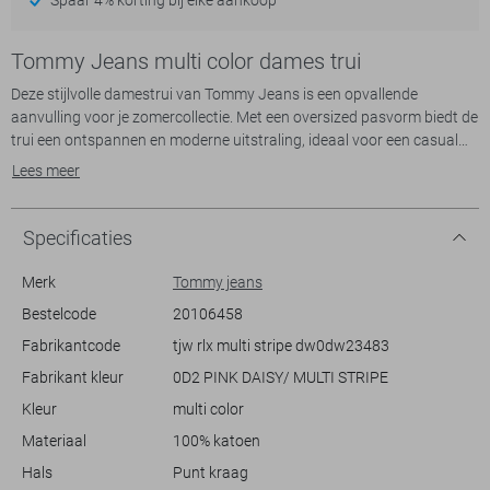
Tommy Jeans multi color dames trui
Deze stijlvolle damestrui van Tommy Jeans is een opvallende
aanvulling voor je zomercollectie. Met een oversized pasvorm biedt de
trui een ontspannen en moderne uitstraling, ideaal voor een casual
dagje uit. Gemaakt van 100% katoen, biedt deze trui comfort en
Lees meer
ademend vermogen. De vrolijke streepprint in navy, roze en turquoise
zorgt voor een speelse look, terwijl de puntkraag en de blinde
knoopsluiting het ontwerp verfijnen.
Specificaties
De Tommy Jeans trui is perfect te combineren met een eenvoudige
jeans of een zomerse rok voor een frisse look op een zonnige dag. De
Merk
Tommy jeans
lange mouwen maken het een veelzijdige keuze voor koelere
Bestelcode
20106458
zomeravonden. Of je nu een informele lunch hebt of een wandeling
Fabrikantcode
tjw rlx multi stripe dw0dw23483
door het park, deze trui voegt stijl toe aan elke gelegenheid. Laat je
verrassen door de kwaliteit en het design van deze knitwear must-
Fabrikant kleur
0D2 PINK DAISY/ MULTI STRIPE
have.
Kleur
multi color
Materiaal
100% katoen
Hals
Punt kraag