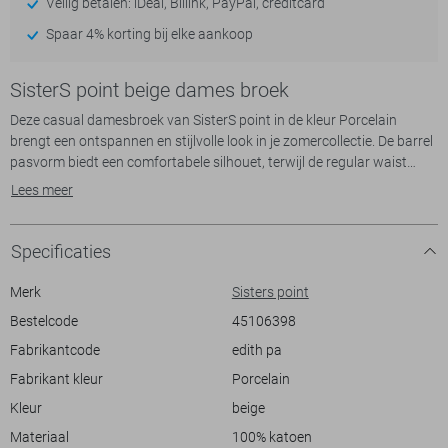
Veilig betalen: iDeal, Billink, PayPal, creditcard
Spaar 4% korting bij elke aankoop
SisterS point beige dames broek
Deze casual damesbroek van SisterS point in de kleur Porcelain
brengt een ontspannen en stijlvolle look in je zomercollectie. De barrel
pasvorm biedt een comfortabele silhouet, terwijl de regular waist
taille zorgt voor een tijdloze uitstraling. Met handige steekzakken en
Lees meer
een knoop/ritssluiting, combineert deze broek moeiteloos stijl met
functionaliteit. Het gebruik van 100% katoen maakt de stof niet alleen
zacht maar ook ademend, ideaal voor warme dagen.
Specificaties
Of je nu een dagje in de stad bent of een informele bijeenkomst
Merk
Sisters point
bijwoont, met deze veelzijdige broek maak je altijd de juiste indruk. De
Bestelcode
45106398
normale lengte past goed bij zowel sneakers als elegante schoenen,
Fabrikantcode
edith pa
waardoor je eindeloos kunt combineren. De subtiele plooitjes aan de
voorkant geven de broek extra diepte en karakter. Combineer met een
Fabrikant kleur
Porcelain
simpel T-shirt of blouse voor een frisse en moderne outfit die je hele
Kleur
beige
dag comfortabel houdt.
Materiaal
100% katoen