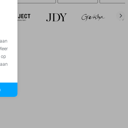
d
 aan
Meer
t op
 aan
n