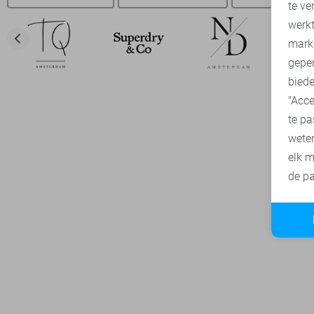
te ve
A
werk
mark
geper
biede
"Acce
te pa
wete
elk m
de pa