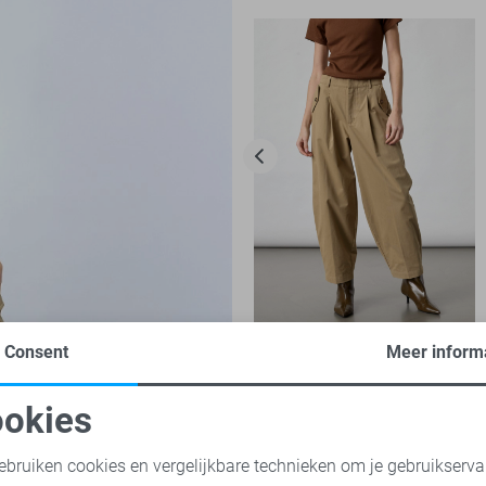
Consent
Meer inform
SisterS point Broek
69,95
okies
oodzakelijke cookies
Personalisatie cookies
ebruiken cookies en vergelijkbare technieken om je gebruikserva
sen
SisterS point jurken
SisterS point broeken
SisterS point