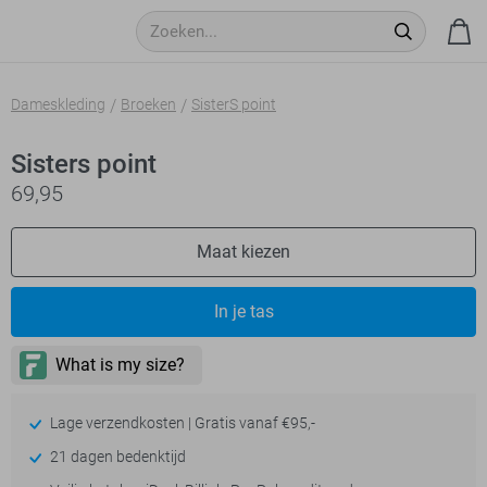
Dameskleding
Broeken
SisterS point
Sisters point
69,95
Maat kiezen
In je tas
Lage verzendkosten | Gratis vanaf €95,-
21 dagen bedenktijd