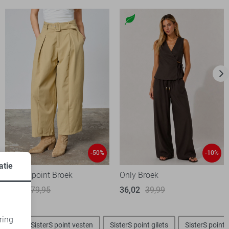
-50%
-10%
atie
SisterS point Broek
Only Broek
40,00
79,95
36,02
39,99
ring
 tops
SisterS point vesten
SisterS point gilets
SisterS point 