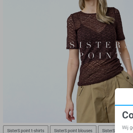
Co
N
Wij g
SisterS point t-shirts
SisterS point blouses
SisterS point jas