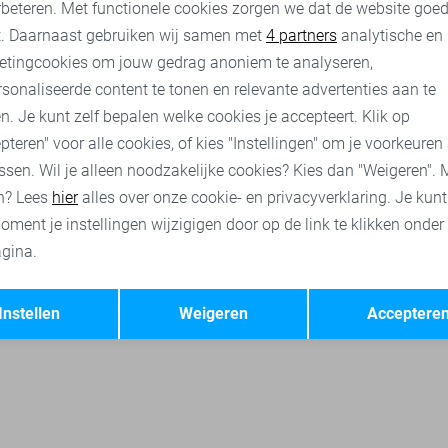
rbeteren. Met functionele cookies zorgen we dat de website goe
nalytische cookies
Marketing cookies
t. Daarnaast gebruiken wij samen met
4 partners
analytische en
etingcookies om jouw gedrag anoniem te analyseren,
sonaliseerde content te tonen en relevante advertenties aan te
n. Je kunt zelf bepalen welke cookies je accepteert. Klik op
pteren" voor alle cookies, of kies "Instellingen" om je voorkeuren
ssen. Wil je alleen noodzakelijke cookies? Kies dan "Weigeren". 
n? Lees
hier
alles over onze cookie- en privacyverklaring. Je kun
oment je instellingen wijzigigen door op de link te klikken onder
gina.
Opslaan
Terug
Instellen
Weigeren
Acceptere