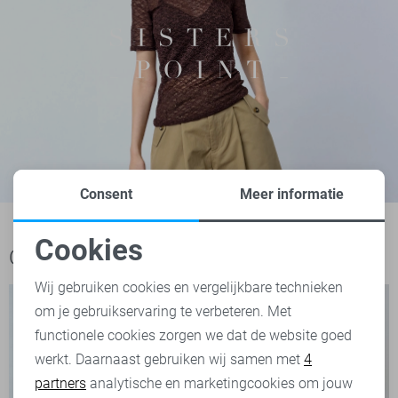
Consent
Meer informatie
Cookies
Ook het bekijken waard
Noodzakelijke cookies
Wij gebruiken cookies en vergelijkbare technieken
om je gebruikservaring te verbeteren. Met
Personalisatie cookies
functionele cookies zorgen we dat de website goed
werkt. Daarnaast gebruiken wij samen met
4
Analytische cookies
partners
analytische en marketingcookies om jouw