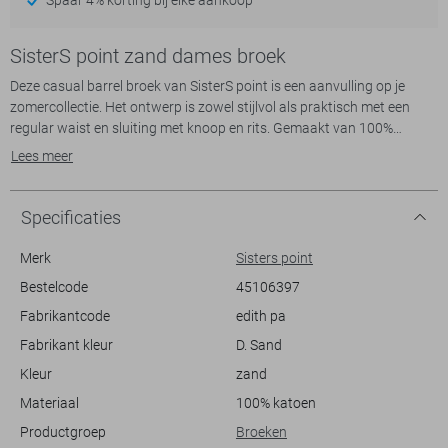
SisterS point zand dames broek
Deze casual barrel broek van SisterS point is een aanvulling op je
zomercollectie. Het ontwerp is zowel stijlvol als praktisch met een
regular waist en sluiting met knoop en rits. Gemaakt van 100%
katoen, biedt deze broek een ademend en comfortabel draaggevoel,
Lees meer
perfect voor warme dagen. De elegante beige tint geeft een tijdloze
uitstraling die eenvoudig te combineren is met verschillende tops en
stijlen.
Specificaties
Dankzij de stijlvolle barrel pasvorm ervaar je zowel bewegingsvrijheid
als een eigentijdse look. De broek heeft handige steekzakken met
Merk
Sisters point
knoopdetails die niet alleen praktisch zijn, maar ook een speels accent
Bestelcode
45106397
toevoegen. Of je nu een dag naar het strand gaat of een
Fabrikantcode
edith pa
lunchafspraak hebt, deze broek is een veelzijdige keuze voor elke
zomerse gelegenheid. Combineer met sandalen voor een relaxte look
Fabrikant kleur
D. Sand
of met hakken voor een meer verfijnde uitstraling.
Kleur
zand
Materiaal
100% katoen
Productgroep
Broeken