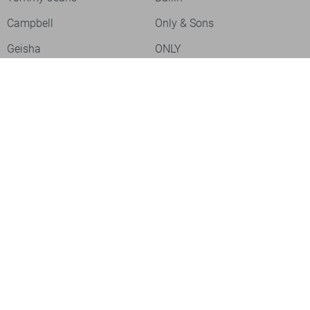
Campbell
Only & Sons
Geisha
ONLY
Lofty Manner
Zoso
Ydence
Vero Moda
Refined Department
Garcia
Sisters Point
Red Button
JDY
Fluresk
Harper & Yve
Object
Meld je aan voor onze nieuwsbrief
Meld je aan voor onze nieuwsbrief en profiteer als eerste van
acties!