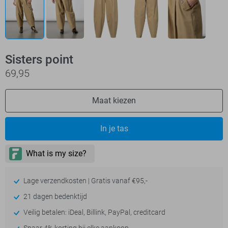
Sisters point
69,95
Maat kiezen
In je tas
Lage verzendkosten | Gratis vanaf €95,-
21 dagen bedenktijd
Veilig betalen: iDeal, Billink, PayPal, creditcard
Spaar 4% korting bij elke aankoop