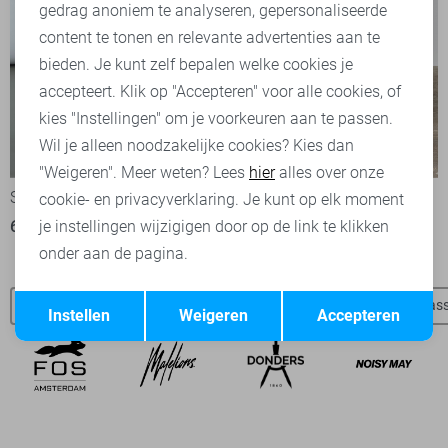
Marketing cookies
gedrag anoniem te analyseren, gepersonaliseerde
content te tonen en relevante advertenties aan te
bieden. Je kunt zelf bepalen welke cookies je
accepteert. Klik op "Accepteren" voor alle cookies, of
kies "Instellingen" om je voorkeuren aan te passen.
Wil je alleen noodzakelijke cookies? Kies dan
-50%
"Weigeren". Meer weten? Lees
hier
alles over onze
SisterS point Broek
SisterS point Broek
cookie- en privacyverklaring. Je kunt op elk moment
69,95
40,00
79,95
je instellingen wijzigigen door op de link te klikken
onder aan de pagina.
Opslaan
Terug
SisterS point t-shirts
SisterS point blouses
SisterS point jas
Instellen
Weigeren
Accepteren