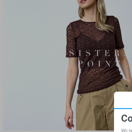
Co
N
Wij g