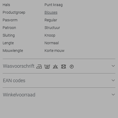
waardevolle aanvulling op jouw kledingcollectie.
Hals
Punt kraag
Productgroep
Blouses
Pasvorm
Regular
Patroon
Structuur
Sluiting
Knoop
Lengte
Normaal
Mouwlengte
Korte mouw
Wasvoorschrift
EAN codes
Winkelvoorraad