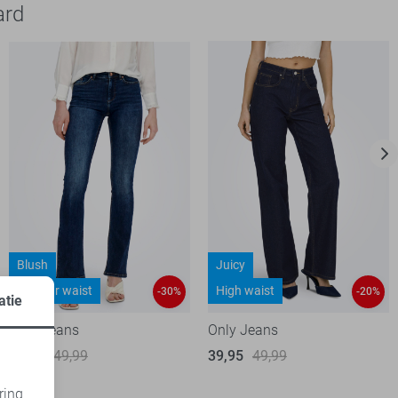
ard
Blush
Juicy
Regular waist
High waist
-30%
-20%
atie
Only Jeans
Only Jeans
35,00
49,99
39,95
49,99
ring