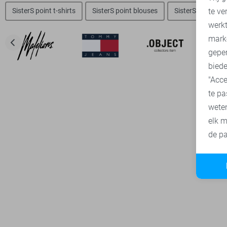
te ve
SisterS point t-shirts
SisterS point blouses
SisterS point jas
A
werk
mark
geper
biede
"Acce
te pa
wete
elk m
de pa