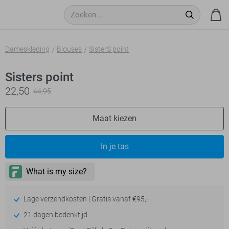
Dameskleding
Blouses
SisterS point
Sisters point
22,50
44,95
Maat kiezen
In je tas
Lage verzendkosten | Gratis vanaf €95,-
21 dagen bedenktijd