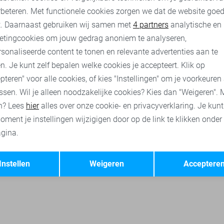
rbeteren. Met functionele cookies zorgen we dat de website goe
sen
SisterS point jurken
SisterS point broeken
SisterS point
nalytische cookies
Marketing cookies
t. Daarnaast gebruiken wij samen met
4 partners
analytische en
etingcookies om jouw gedrag anoniem te analyseren,
sonaliseerde content te tonen en relevante advertenties aan te
n. Je kunt zelf bepalen welke cookies je accepteert. Klik op
pteren" voor alle cookies, of kies "Instellingen" om je voorkeuren
ssen. Wil je alleen noodzakelijke cookies? Kies dan "Weigeren". 
n? Lees
hier
alles over onze cookie- en privacyverklaring. Je kun
oment je instellingen wijzigigen door op de link te klikken onder
gina.
Opslaan
Terug
Instellen
Weigeren
Acceptere