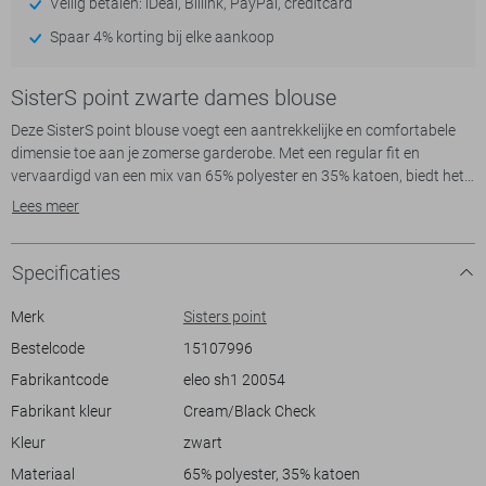
Veilig betalen: iDeal, Billink, PayPal, creditcard
Spaar 4% korting bij elke aankoop
SisterS point zwarte dames blouse
Deze SisterS point blouse voegt een aantrekkelijke en comfortabele
dimensie toe aan je zomerse garderobe. Met een regular fit en
vervaardigd van een mix van 65% polyester en 35% katoen, biedt het
de perfecte balans tussen stevigheid en zachtheid. De korte mouw en
Lees meer
normale lengte maken dit tot een ideale keuze voor warme dagen,
terwijl de klassieke puntkraag en knoopsluiting een tijdloze uitstraling
geven. Het subtiele structuurpatroon creëert een visueel interessante
Specificaties
look die veelzijdig genoeg is voor diverse gelegenheden.
Merk
Sisters point
Dankzij het casual ontwerp past deze blouse moeiteloos bij
Bestelcode
15107996
verschillende outfits. Combineer hem met een comfortabele jeans
Fabrikantcode
eleo sh1 20054
voor een ontspannen weekend look, of draag hem met een rok voor
een meer verfijnde stijl. Deze blouse is perfect voor dagelijkse
Fabrikant kleur
Cream/Black Check
activiteiten maar kan net zo goed gedragen worden tijdens informele
Kleur
zwart
bijeenkomsten. De zorgvuldige afwerking, waaronder de ronde
onderkant met een subtiel aangesnoerde boord, maakt het een
Materiaal
65% polyester, 35% katoen