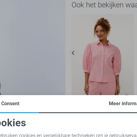
Ook het bekijken wa
-50%
Consent
Meer inform
Ydence Blouse
okies
25,00
49,95
oodzakelijke cookies
Personalisatie cookies
ebruiken cookies en vergelijkbare technieken om je gebruikserva