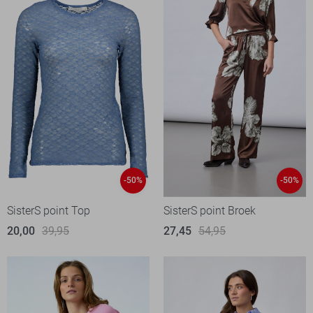
-50%
-50%
SisterS point Top
SisterS point Broek
20,00
39,95
27,45
54,95