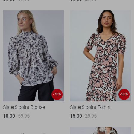
-70%
-50%
SisterS point Blouse
SisterS point T-shirt
18,00
59,95
15,00
29,95