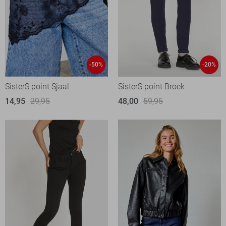
-50%
-20%
SisterS point Sjaal
SisterS point Broek
14,95
29,95
48,00
59,95