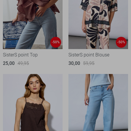
-50%
-50%
SisterS point Top
SisterS point Blouse
25,00
49,95
30,00
59,95