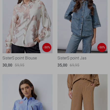
-50%
-50%
SisterS point Blouse
SisterS point Jas
30,00
59,95
35,00
69,95