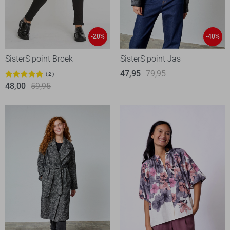
-20%
-40%
SisterS point Broek
SisterS point Jas
47,95
79,95
2
48,00
59,95