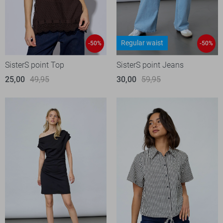
Regular waist
-50%
-50%
SisterS point Top
SisterS point Jeans
25,00
49,95
30,00
59,95