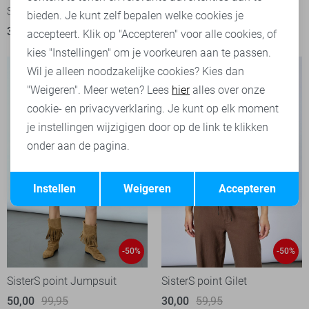
SisterS point Broek
SisterS point Korte broek
bieden. Je kunt zelf bepalen welke cookies je
35,00
69,95
22,50
44,95
accepteert. Klik op "Accepteren" voor alle cookies, of
kies "Instellingen" om je voorkeuren aan te passen.
Wil je alleen noodzakelijke cookies? Kies dan
"Weigeren". Meer weten? Lees
hier
alles over onze
cookie- en privacyverklaring. Je kunt op elk moment
je instellingen wijzigigen door op de link te klikken
onder aan de pagina.
Opslaan
Terug
Instellen
Weigeren
Accepteren
-50%
-50%
SisterS point Jumpsuit
SisterS point Gilet
50,00
99,95
30,00
59,95