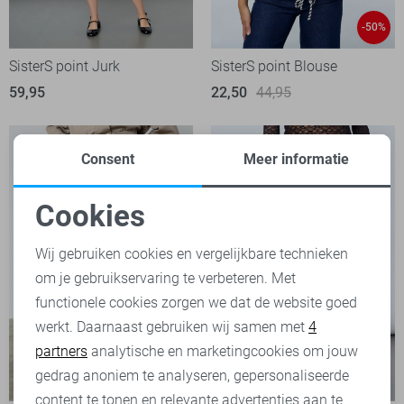
-50%
SisterS point Jurk
SisterS point Blouse
59,95
22,50
44,95
Consent
Meer informatie
Cookies
Noodzakelijke cookies
Wij gebruiken cookies en vergelijkbare technieken
om je gebruikservaring te verbeteren. Met
Personalisatie cookies
functionele cookies zorgen we dat de website goed
werkt. Daarnaast gebruiken wij samen met
4
Analytische cookies
partners
analytische en marketingcookies om jouw
Marketing cookies
gedrag anoniem te analyseren, gepersonaliseerde
-50%
-50%
content te tonen en relevante advertenties aan te