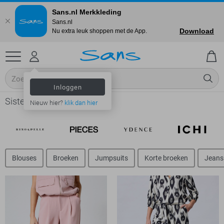
Sans.nl Merkkleding
Sans.nl
Download
Nu extra leuk shoppen met de App.
Inloggen
Sisters Point online shop
Nieuw hier?
klik dan hier
Blouses
Broeken
Jumpsuits
Korte broeken
Jeans