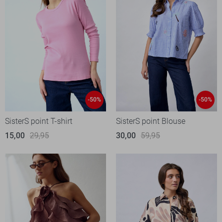
-50%
-50%
SisterS point T-shirt
SisterS point Blouse
15,00
29,95
30,00
59,95