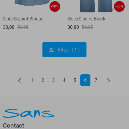
-50%
-50%
SisterS point Blouse
SisterS point Broek
30,00
59,95
30,00
59,95
Filter
1
1
2
3
4
5
6
7
Contact