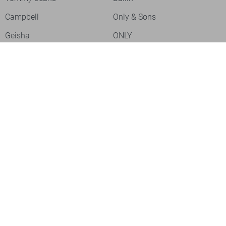
Campbell
Only & Sons
Geisha
ONLY
Lofty Manner
Zoso
Ydence
Vero Moda
Refined Department
Garcia
Sisters Point
Red Button
JDY
Fluresk
Harper & Yve
Object
Meld je aan voor onze nieuwsbrief
Meld je aan voor onze nieuwsbrief en profiteer als eerste van
acties!