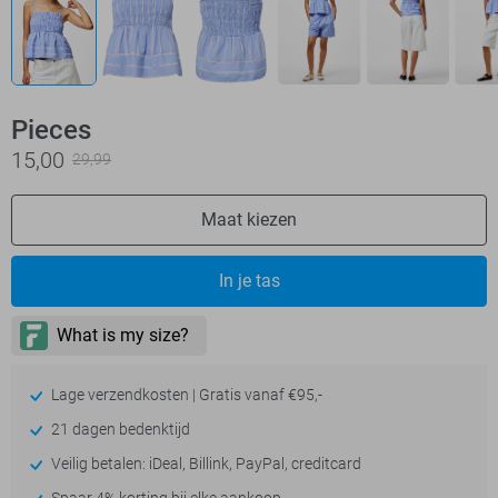
Pieces
15,00
29,99
Maat kiezen
In je tas
Lage verzendkosten | Gratis vanaf €95,-
21 dagen bedenktijd
Veilig betalen: iDeal, Billink, PayPal, creditcard
Spaar 4% korting bij elke aankoop