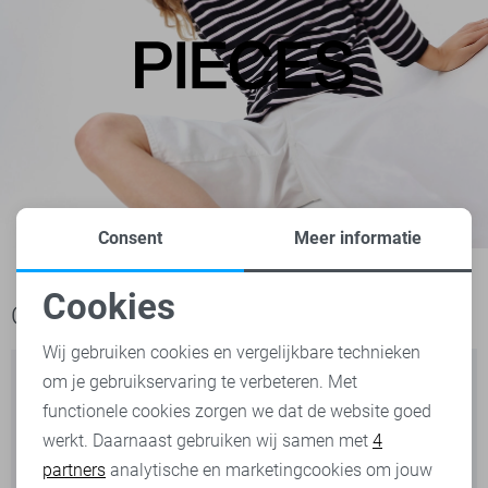
Consent
Meer informatie
Cookies
Ook het bekijken waard
Noodzakelijke cookies
Wij gebruiken cookies en vergelijkbare technieken
om je gebruikservaring te verbeteren. Met
Personalisatie cookies
functionele cookies zorgen we dat de website goed
werkt. Daarnaast gebruiken wij samen met
4
Analytische cookies
partners
analytische en marketingcookies om jouw