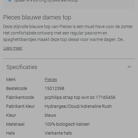
Pieces blauwe dames top
Deze stijlvolle blauwe top van Pieces is een must-have voor de zomer.
Het comfortabele ontwerp met een regular pasvorm en
spaghettibandjes maakt deze top ideaal voor warme dagen. De
zachte biologische katoenen stof, voorzien van een subtiele streep,
Lees meer
zorgt voor een luchtige en natuurlijke uitstraling. Met een charmante
vierkante halslijn en elastische taille biedt deze top een flatterende
look die bijdraagt aan je casual garderobe.
Specificaties
De top is veelzijdig genoeg om te dragen bij diverse gelegenheden.
Merk
Pieces
Combineer hem met een lichte jeans voor een dagje uit of met een
Bestelcode
15012398
elegante rok voor een zomers avondje uit. Dankzij het frisse en
Fabrikantcode
pcphilipa strap top wvn bc 17165456
kleurrijke ontwerp is deze top een eenvoudige keuze voor zowel
informele bijeenkomsten als alledaagse activiteiten. Voel je
Fabrikant kleur
Hydrangea/Cloud/Adrenaline Rush
comfortabel en modieus met deze duurzame Pieces top, die je stijlvol
Kleur
blauw
de zomer door helpt.
Materiaal
100% biologisch katoen
Hals
Vierkante hals