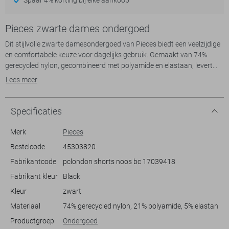
Pieces zwarte dames ondergoed
Dit stijlvolle zwarte damesondergoed van Pieces biedt een veelzijdige
en comfortabele keuze voor dagelijks gebruik. Gemaakt van 74%
gerecycled nylon, gecombineerd met polyamide en elastaan, levert
het een zachte en flexibele pasvorm. De slim fit en de high waist
Lees meer
zorgen voor een flatterend silhouet, terwijl de zwarte kleur een tijdloze
en stijlvolle uitstraling geeft. De elastische boord zonder sluiting biedt
extra comfort en flexibiliteit, waardoor het goed aansluit op je
Specificaties
lichaam.
Met zijn casual stijl is dit kledingstuk perfect geschikt voor
Merk
Pieces
uiteenlopende gelegenheden. Of je nu een dagje thuis doorbrengt of
Bestelcode
45303820
druk bezig bent met je dagelijkse activiteiten, dit ondergoed biedt
Fabrikantcode
pclondon shorts noos bc 17039418
comfort zonder concessies te doen aan stijl. Daarnaast maakt de
duurzame materiaalkeuze het een verantwoorde keuze voor alle
Fabrikant kleur
Black
seizoenen. Combineer het met je favoriete casual outfits voor een
Kleur
zwart
Materiaal
74% gerecycled nylon, 21% polyamide, 5% elastan
Meer informatie:
Ondergoed mag alleen geretourneerd worden indien ongeopend in de
Productgroep
Ondergoed