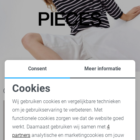
Consent
Meer informatie
Cookies
Ook het bekijken waard
Noodzakelijke cookies
Wij gebruiken cookies en vergelijkbare technieken
om je gebruikservaring te verbeteren. Met
Personalisatie cookies
functionele cookies zorgen we dat de website goed
werkt. Daarnaast gebruiken wij samen met
4
Analytische cookies
partners
analytische en marketingcookies om jouw