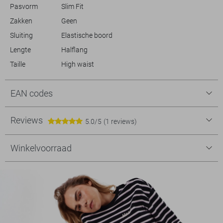
originele verpakking, in ongedragen toestand met alle labels er nog
Pasvorm
Slim Fit
aan.
Zakken
Geen
Sluiting
Elastische boord
Lengte
Halflang
Taille
High waist
EAN codes
Reviews
5.0/5
(1 reviews)
Winkelvoorraad