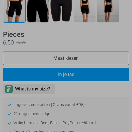
Pieces
6,50
12,99
Maat kiezen
In je tas
Lage verzendkosten | Gratis vanaf €95,-
21 dagen bedenktijd
Veilig betalen: iDeal, Billink, PayPal, creditcard
Spaar 4% korting bij elke aankoop