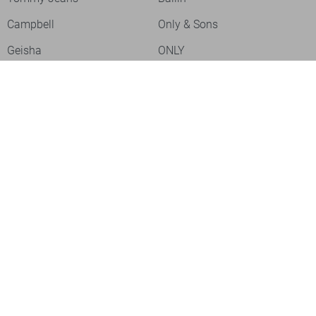
Campbell
Only & Sons
Geisha
ONLY
Lofty Manner
Zoso
Ydence
Vero Moda
Refined Department
Garcia
Sisters Point
Red Button
JDY
Fluresk
Harper & Yve
Object
Meld je aan voor onze nieuwsbrief
Meld je aan voor onze nieuwsbrief en profiteer als eerste van
acties!