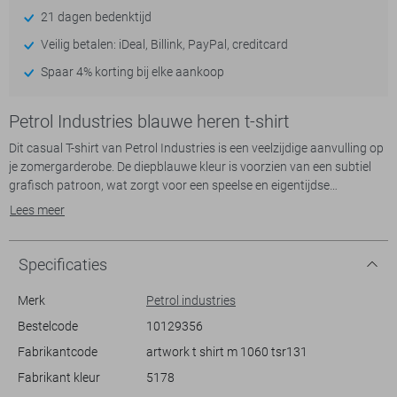
21 dagen bedenktijd
Veilig betalen: iDeal, Billink, PayPal, creditcard
Spaar 4% korting bij elke aankoop
Petrol Industries blauwe heren t-shirt
Dit casual T-shirt van Petrol Industries is een veelzijdige aanvulling op
je zomergarderobe. De diepblauwe kleur is voorzien van een subtiel
grafisch patroon, wat zorgt voor een speelse en eigentijdse
uitstraling. Met een regular fit en een ronde hals biedt dit T-shirt
Lees meer
comfort en een moeiteloze stijl voor elke dag. Het is gemaakt van
100% katoen, waardoor het zowel licht als ademend is op warme
dagen.
Specificaties
Dankzij zijn normale lengte en korte mouwen is dit Petrol Industries T-
shirt perfect voor informele gelegenheden, zoals een barbecue met
Merk
Petrol industries
vrienden of een ontspannen dag in het park. Draag het met een
Bestelcode
10129356
spijkerbroek voor een relaxte uitstraling, of combineer het met een
Fabrikantcode
artwork t shirt m 1060 tsr131
bermuda voor een frisse zomerlook. Of je nu een rustige middag plant
of de stad ingaat, dit T-shirt is een eenvoudige, maar stijlvolle keuze
Fabrikant kleur
5178
die je altijd goed laat voelen.