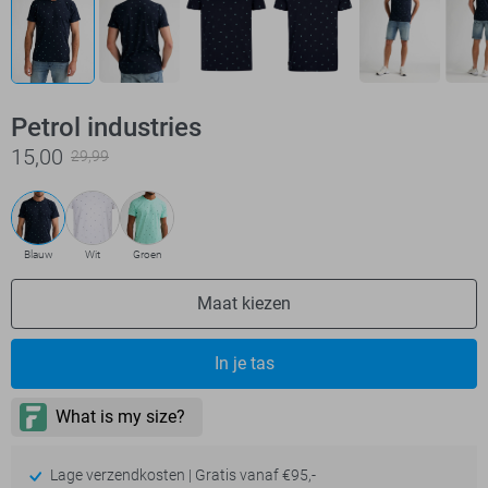
Petrol industries
15,00
29,99
Blauw
Wit
Groen
Maat kiezen
In je tas
Lage verzendkosten | Gratis vanaf €95,-