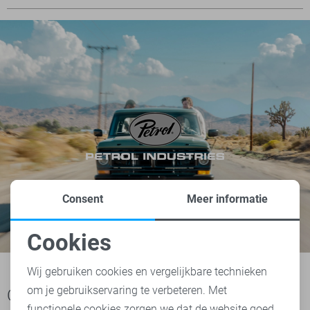
Consent
Meer informatie
Cookies
Noodzakelijke cookies
Wij gebruiken cookies en vergelijkbare technieken
om je gebruikservaring te verbeteren. Met
Personalisatie cookies
Ook het bekijken waard
functionele cookies zorgen we dat de website goed