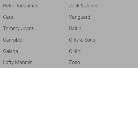
Petrol Industries
Jack & Jones
Cars
Vanguard
Tommy Jeans
Ballin
Campbell
Only & Sons
Geisha
ONLY
Lofty Manner
Zoso
Ydence
Vero Moda
Refined Department
Garcia
Sisters Point
Red Button
JDY
Fluresk
Harper & Yve
Object
Meld je aan voor onze nieuwsbrief