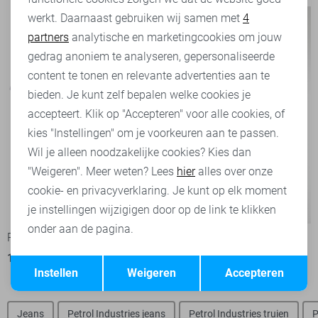
werkt. Daarnaast gebruiken wij samen met
4
Analytische cookies
partners
analytische en marketingcookies om jouw
Marketing cookies
gedrag anoniem te analyseren, gepersonaliseerde
content te tonen en relevante advertenties aan te
bieden. Je kunt zelf bepalen welke cookies je
accepteert. Klik op "Accepteren" voor alle cookies, of
kies "Instellingen" om je voorkeuren aan te passen.
Wil je alleen noodzakelijke cookies? Kies dan
"Weigeren". Meer weten? Lees
hier
alles over onze
cookie- en privacyverklaring. Je kunt op elk moment
-50%
-50%
je instellingen wijzigigen door op de link te klikken
onder aan de pagina.
Petrol Industries T-shirt
Petrol Industries T-shirt
15,00
29,99
15,00
29,99
Opslaan
Terug
Instellen
Weigeren
Accepteren
Jeans
Petrol Industries jeans
Petrol Industries truien
P