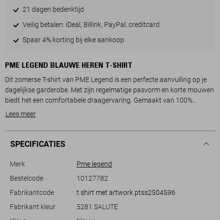
21 dagen bedenktijd
Veilig betalen: iDeal, Billink, PayPal, creditcard
Spaar 4% korting bij elke aankoop
PME LEGEND BLAUWE HEREN T-SHIRT
Dit zomerse T-shirt van PME Legend is een perfecte aanvulling op je
dagelijkse garderobe. Met zijn regelmatige pasvorm en korte mouwen
biedt het een comfortabele draagervaring. Gemaakt van 100%
katoen, voelt het zacht aan op de huid, terwijl de ronde hals een
Lees meer
klassieke uitstraling geeft. Het opvallende ontwerp met tekst op de
voorzijde trekt de aandacht en straalt een casual stijl uit.
Draag dit PME Legend T-shirt tijdens een ontspannen dag thuis of een
SPECIFICATIES
dagje uit. De normale lengte maakt het makkelijk te combineren met
zowel jeans als shorts. Het T-shirt is een veelzijdige keuze voor elke
Merk
Pme legend
situatie, of je nu op het strand wandelt of een kopje koffie drinkt met
Bestelcode
10127782
vrienden. Dit duurzame kledingstuk biedt niet alleen comfort maar
Fabrikantcode
t shirt met artwork ptss2504596
ook een stijlvolle uitstraling die je moeiteloos in elke outfit kunt
integreren.
Fabrikant kleur
5281 SALUTE