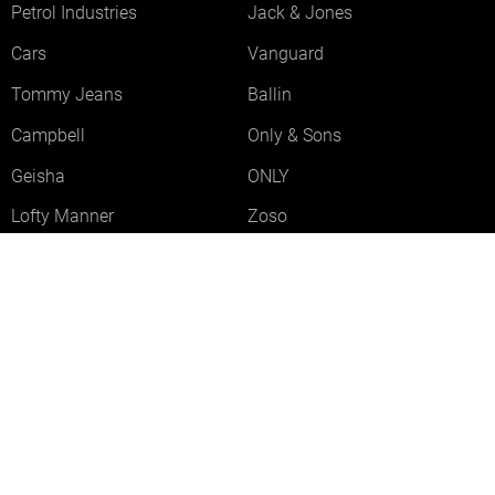
Petrol Industries
Jack & Jones
Cars
Vanguard
Tommy Jeans
Ballin
Campbell
Only & Sons
Geisha
ONLY
Lofty Manner
Zoso
Ydence
Vero Moda
Refined Department
Garcia
Sisters Point
Red Button
JDY
Fluresk
Harper & Yve
Object
Meld je aan voor onze nieuwsbrief