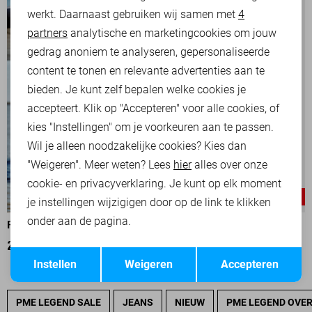
werkt. Daarnaast gebruiken wij samen met
4
Analytische cookies
partners
analytische en marketingcookies om jouw
Marketing cookies
gedrag anoniem te analyseren, gepersonaliseerde
content te tonen en relevante advertenties aan te
bieden. Je kunt zelf bepalen welke cookies je
accepteert. Klik op "Accepteren" voor alle cookies, of
kies "Instellingen" om je voorkeuren aan te passen.
Wil je alleen noodzakelijke cookies? Kies dan
"Weigeren". Meer weten? Lees
hier
alles over onze
cookie- en privacyverklaring. Je kunt op elk moment
-30%
-25%
je instellingen wijzigigen door op de link te klikken
onder aan de pagina.
PME LEGEND T-SHIRT
PME LEGEND T-SHIRT
28,00
39,99
30,00
39,99
Opslaan
Terug
Instellen
Weigeren
Accepteren
PME LEGEND SALE
JEANS
NIEUW
PME LEGEND OVE