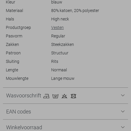
Kleur
blauw
jas voegt een eigentijdse touch toe aan je outfit.
Materiaal
80% katoen, 20% polyester
Hals
High neck
Productgroep
Vesten
Pasvorm
Regular
Zakken
Steekzakken
Patroon
Structuur
Sluiting
Rits
Lengte
Normaal
Mouwlengte
Lange mouw
Wasvoorschrift
EAN codes
Winkelvoorraad