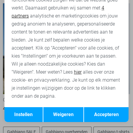
werkt. Daarnaast gebruiken wij samen met
4
Analytische cookies
partners
analytische en marketingcookies om jouw
Marketing cookies
gedrag anoniem te analyseren, gepersonaliseerde
content te tonen en relevante advertenties aan te
bieden. Je kunt zelf bepalen welke cookies je
accepteert. Klik op "Accepteren" voor alle cookies, of
kies "Instellingen" om je voorkeuren aan te passen.
Wil je alleen noodzakelijke cookies? Kies dan
"Weigeren". Meer weten? Lees
hier
alles over onze
cookie- en privacyverklaring. Je kunt op elk moment
-50%
-30%
je instellingen wijzigigen door op de link te klikken
onder aan de pagina.
Gabbiano Vest
Cast Iron Jas
Opslaan
45,00
89,99
133,00
189,99
Terug
Instellen
Weigeren
Accepteren
Gabbiano SALE
Gabbiano overhemden
Gabbiano t-shirts