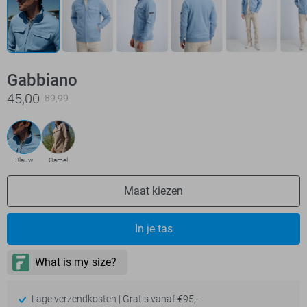
Gabbiano
45,00
89,99
Blauw
Camel
Maat kiezen
In je tas
Lage verzendkosten | Gratis vanaf €95,-