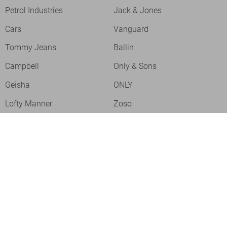
Petrol Industries
Jack & Jones
Cars
Vanguard
Tommy Jeans
Ballin
Campbell
Only & Sons
Geisha
ONLY
Lofty Manner
Zoso
Ydence
Vero Moda
Refined Department
Garcia
Sisters Point
Red Button
JDY
Fluresk
Harper & Yve
Object
Meld je aan voor onze nieuwsbrief