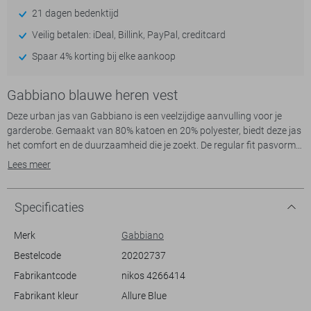
21 dagen bedenktijd
Veilig betalen: iDeal, Billink, PayPal, creditcard
Spaar 4% korting bij elke aankoop
Gabbiano blauwe heren vest
Deze urban jas van Gabbiano is een veelzijdige aanvulling voor je
garderobe. Gemaakt van 80% katoen en 20% polyester, biedt deze jas
het comfort en de duurzaamheid die je zoekt. De regular fit pasvorm
maakt het perfect voor dagelijks gebruik, terwijl de high neck en
Lees meer
ritssluiting zorgen voor een moderne uitstraling. De opvallende
lichtblauwe kleur en de structurele stof geven de jas een unieke look.
Met handige steekzakken en borstzakken, is deze jas zowel praktisch
Specificaties
als stijlvol.
De Gabbiano jas is ideaal voor verschillende settings. Of je nu een
Merk
Gabbiano
casual dag hebt of een stedelijk avontuur plant, deze jas past bij elke
Bestelcode
20202737
gelegenheid. De lange mouwen en normale lengte maken het een
Fabrikantcode
nikos 4266414
uitstekende keuze voor de koelere zomerdagen. Combineer het met
een jeans en sneakers voor een ontspannen look, of kies voor een
Fabrikant kleur
Allure Blue
nette broek voor een iets verfijndere stijl. Hoe je het ook draagt, deze