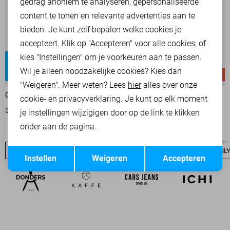
Marketing cookies
gedrag anoniem te analyseren, gepersonaliseerde
content te tonen en relevante advertenties aan te
bieden. Je kunt zelf bepalen welke cookies je
accepteert. Klik op "Accepteren" voor alle cookies, of
kies "Instellingen" om je voorkeuren aan te passen.
Blush
Juicy
Wil je alleen noodzakelijke cookies? Kies dan
Regular waist
High waist
-30%
-20%
"Weigeren". Meer weten? Lees
hier
alles over onze
ONLY JEANS
ONLY JEANS
cookie- en privacyverklaring. Je kunt op elk moment
35,00
49,99
39,95
49,99
je instellingen wijzigigen door op de link te klikken
onder aan de pagina.
Opslaan
Terug
ONLY SALE
ONLY BASICS
NIEUW
ONLY T-SHIRTS
ONLY
Instellen
Weigeren
Accepteren