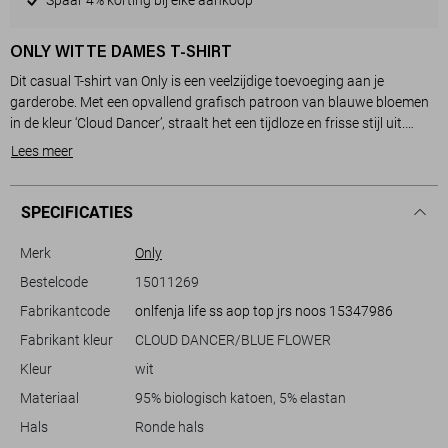
ONLY WITTE DAMES T-SHIRT
Dit casual T-shirt van Only is een veelzijdige toevoeging aan je
garderobe. Met een opvallend grafisch patroon van blauwe bloemen
in de kleur ‘Cloud Dancer’, straalt het een tijdloze en frisse stijl uit.
Gemaakt van 95% biologisch katoen en 5% elastaan, biedt dit T-shirt
Lees meer
een comfortabele pasvorm en soepelheid, perfect voor dagelijks
gebruik. De ronde hals en de korte mouwen maken het een essentieel
item voor elk seizoen.
SPECIFICATIES
De normale lengte en de regular fit zorgen voor een flatterende look
Merk
Only
die gemakkelijk te combineren is met je favoriete jeans of rok. Dit T-
Bestelcode
15011269
shirt is ideaal voor een informele dag uit of een ontspannen weekend.
Fabrikantcode
onlfenja life ss aop top jrs noos 15347986
De duurzame stof en het subtiele bloemenontwerp bieden een
charmante en modieuze uitstraling. Of je nu een dagje naar de stad
Fabrikant kleur
CLOUD DANCER/BLUE FLOWER
gaat of een ontspannen middag in het park plant, dit T-shirt past altijd
Kleur
wit
bij de gelegenheid en stijl die je zoekt.
Materiaal
95% biologisch katoen, 5% elastan
Hals
Ronde hals