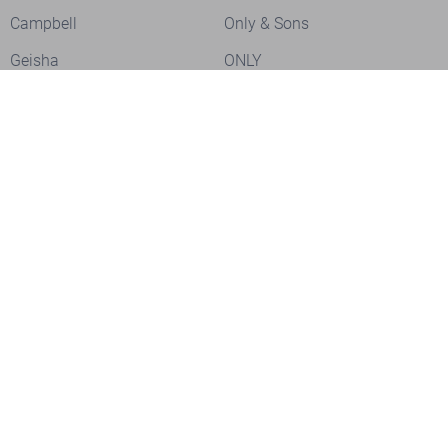
Campbell
Only & Sons
Geisha
ONLY
Lofty Manner
Zoso
Ydence
Vero Moda
Refined Department
Garcia
Sisters Point
Red Button
JDY
Fluresk
Harper & Yve
Object
Meld je aan voor onze nieuwsbrief
Meld je aan voor onze nieuwsbrief en profiteer als eerste van
acties!