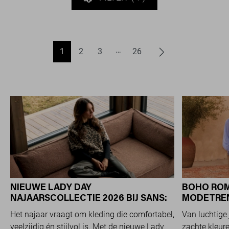
1
2
3
26
NIEUWE LADY DAY
BOHO ROM
NAJAARSCOLLECTIE 2026 BIJ SANS:
MODETREND
STIJL EN COMFORT IN
OVERAL Z
Het najaar vraagt om kleding die comfortabel,
Van luchtige 
TRAVELKWALITEIT
veelzijdig én stijlvol is. Met de nieuwe Lady
zachte kleure