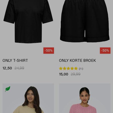
-50%
-50%
ONLY T-SHIRT
ONLY KORTE BROEK
12,50
24,99
1
15,00
29,99