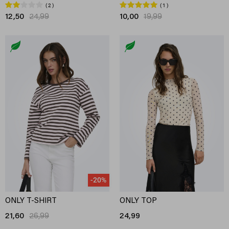
2
1
12,50
24,99
10,00
19,99
-20%
ONLY T-SHIRT
ONLY TOP
21,60
26,99
24,99