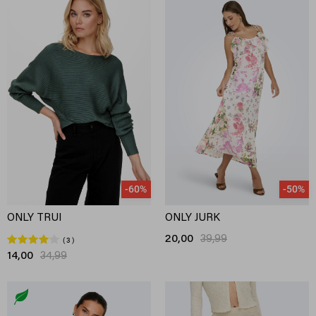
-60%
-50%
ONLY TRUI
ONLY JURK
20,00
39,99
3
14,00
34,99