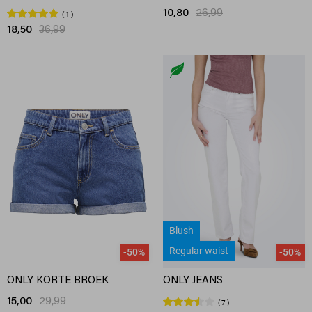
10,80
26,99
1
18,50
36,99
Blush
Regular waist
-50%
-50%
ONLY KORTE BROEK
ONLY JEANS
15,00
29,99
7