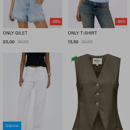
-50%
-50%
ONLY GILET
ONLY T-SHIRT
20,00
39,99
13,50
26,99
Gianna