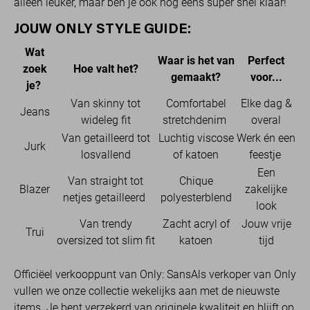
alleen leuker, maar ben je ook nog eens super snel klaar!
JOUW ONLY STYLE GUIDE:
Wat
Waar is het van
Perfect
zoek
Hoe valt het?
gemaakt?
voor...
je?
Van skinny tot
Comfortabel
Elke dag &
Jeans
wideleg fit
stretchdenim
overal
Van getailleerd tot
Luchtig viscose
Werk én een
Jurk
losvallend
of katoen
feestje
Een
Van straight tot
Chique
Blazer
zakelijke
netjes getailleerd
polyesterblend
look
Van trendy
Zacht acryl of
Jouw vrije
Trui
oversized tot slim fit
katoen
tijd
Officiëel verkooppunt van Only: SansAls verkoper van Only
vullen we onze collectie wekelijks aan met de nieuwste
items. Je bent verzekerd van originele kwaliteit en blijft op