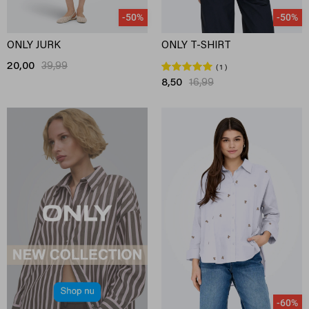
-50%
-50%
ONLY JURK
ONLY T-SHIRT
20,00
39,99
1
8,50
16,99
-60%