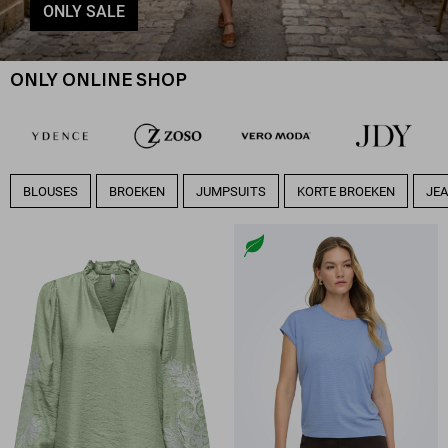
ONLY SALE
ONLY ONLINE SHOP
BLOUSES
BROEKEN
JUMPSUITS
KORTE BROEKEN
JE