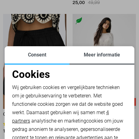
25,00
49,99
Consent
Meer informatie
Cookies
Noodzakelijke cookies
Wij gebruiken cookies en vergelijkbare technieken
om je gebruikservaring te verbeteren. Met
Personalisatie cookies
-50%
-50%
functionele cookies zorgen we dat de website goed
werkt. Daarnaast gebruiken wij samen met
4
Analytische cookies
ONLY KORTE BROEK
ONLY BROEK
partners
analytische en marketingcookies om jouw
17,50
34,99
3
Marketing cookies
gedrag anoniem te analyseren, gepersonaliseerde
10,00
19,99
content te tonen en relevante advertenties aan te