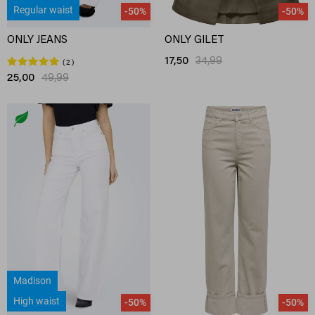
Regular waist
-50%
-50%
ONLY JEANS
ONLY GILET
17,50
34,99
2
25,00
49,99
Madison
High waist
-50%
-50%