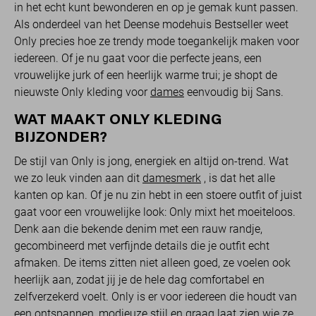
in het echt kunt bewonderen en op je gemak kunt passen.
Als onderdeel van het Deense modehuis Bestseller weet
Only precies hoe ze trendy mode toegankelijk maken voor
iedereen. Of je nu gaat voor die perfecte jeans, een
vrouwelijke jurk of een heerlijk warme trui; je shopt de
nieuwste Only kleding voor
dames
eenvoudig bij Sans.
WAT MAAKT ONLY KLEDING
BIJZONDER?
De stijl van Only is jong, energiek en altijd on-trend. Wat
we zo leuk vinden aan dit
damesmerk
, is dat het alle
kanten op kan. Of je nu zin hebt in een stoere outfit of juist
gaat voor een vrouwelijke look: Only mixt het moeiteloos.
Denk aan die bekende denim met een rauw randje,
gecombineerd met verfijnde details die je outfit echt
afmaken. De items zitten niet alleen goed, ze voelen ook
heerlijk aan, zodat jij je de hele dag comfortabel en
zelfverzekerd voelt. Only is er voor iedereen die houdt van
een ontspannen, modieuze stijl en graag laat zien wie ze