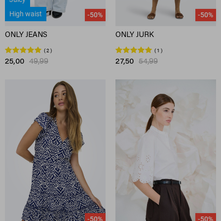
High waist
-50%
-50%
ONLY JEANS
ONLY JURK
2
1
25,00
49,99
27,50
54,99
-50%
-50%